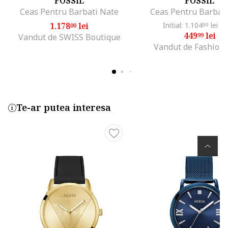
FOSSIL
FOSSIL
Ceas Pentru Barbati Nate
Ceas Pentru Barbat
1.178
lei
Initial: 1.104
lei
-5
00
99
449
lei
99
Vandut de SWISS Boutique
Vandut de Fashion
Te-ar putea interesa