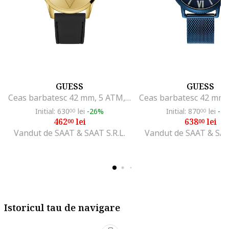
GUESS
GUESS
Ceas barbatesc 42 mm, 5 ATM, GW0957G2
Initial: 630
lei
-26%
Initial: 870
lei
-2
00
00
462
lei
638
lei
00
00
Vandut de SAAT & SAAT S.R.L.
Vandut de SAAT & SAAT
Istoricul tau de navigare