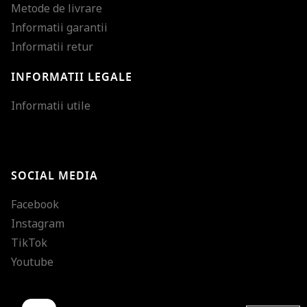
Metode de livrare
Informatii garantii
Informatii retur
INFORMATII LEGALE
Mareste dimensiunea
Informatii utile
Micsoreaza dimensiu
Mareste spatierea tex
SOCIAL MEDIA
Micsoreaza spatierea
Facebook
Mareste inaltimea ra
Instagram
Micsoreaza inaltimea
TikTok
Inverseaza culorile
Youtube
Nuante de gri