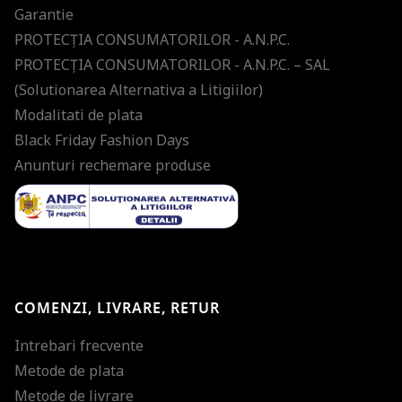
Garantie
PROTECŢIA CONSUMATORILOR - A.N.P.C.
PROTECŢIA CONSUMATORILOR - A.N.P.C. – SAL
(Solutionarea Alternativa a Litigiilor)
Modalitati de plata
Black Friday Fashion Days
Anunturi rechemare produse
COMENZI, LIVRARE, RETUR
Intrebari frecvente
Metode de plata
Metode de livrare