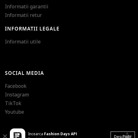
Informatii garantii
Informatii retur
INFORMATII LEGALE
Mareste dimensiunea
Informatii utile
Micsoreaza dimensiu
Mareste spatierea tex
SOCIAL MEDIA
Micsoreaza spatierea
Facebook
Mareste inaltimea ra
Instagram
Micsoreaza inaltimea
TikTok
Inverseaza culorile
Youtube
Nuante de gri
Incearca
Fashion Days APP
Cursor mare
accessibility
Close
Deschide