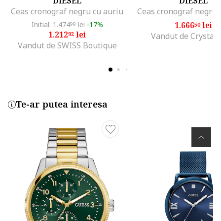
DIESEL
DIESEL
Ceas cronograf negru cu auriu
Ceas cronograf negru 
Initial: 1.474
lei
-17%
1.666
lei
99
50
1.212
lei
92
Vandut de Crystal
Vandut de SWISS Boutique
Te-ar putea interesa