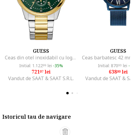
GUESS
GUESS
Ceas din otel inoxidabil cu logo pe cadran, Argintiu/Auriu
Initial: 1.122
lei
-35%
Initial: 870
lei
-2
99
00
721
lei
638
lei
07
00
Vandut de SAAT & SAAT S.R.L.
Vandut de SAAT & SAAT
Istoricul tau de navigare