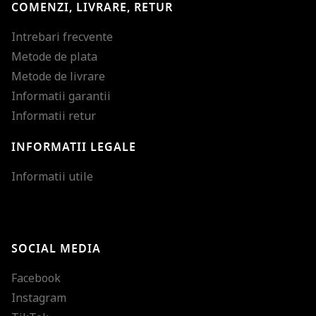
COMENZI, LIVRARE, RETUR
Intrebari frecvente
Metode de plata
Metode de livrare
Informatii garantii
Informatii retur
INFORMATII LEGALE
Mareste dimensiunea
Informatii utile
Micsoreaza dimensiu
Mareste spatierea tex
SOCIAL MEDIA
Micsoreaza spatierea
Facebook
Mareste inaltimea ra
Instagram
Micsoreaza inaltimea