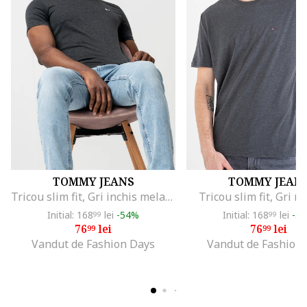
TOMMY JEANS
TOMMY JEAN
Tricou slim fit, Gri inchis melange
Tricou slim fit, Gri 
Initial: 168
lei
-54%
Initial: 168
lei
-5
99
99
76
lei
76
lei
99
99
Vandut de Fashion Days
Vandut de Fashion