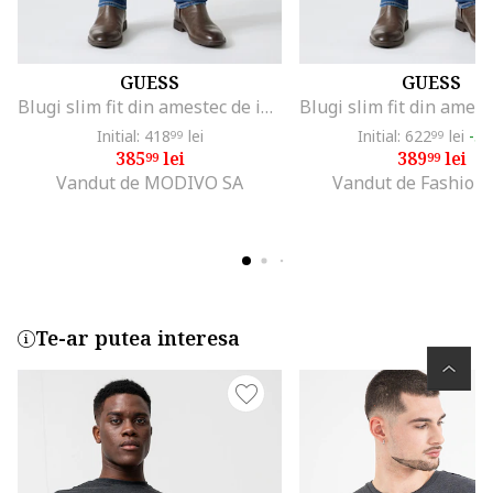
GUESS
GUESS
Blugi slim fit din amestec de in, Albastru inchis
Initial: 418
lei
Initial: 622
lei
-3
99
99
385
lei
389
lei
99
99
Vandut de MODIVO SA
Vandut de Fashion
Te-ar putea interesa