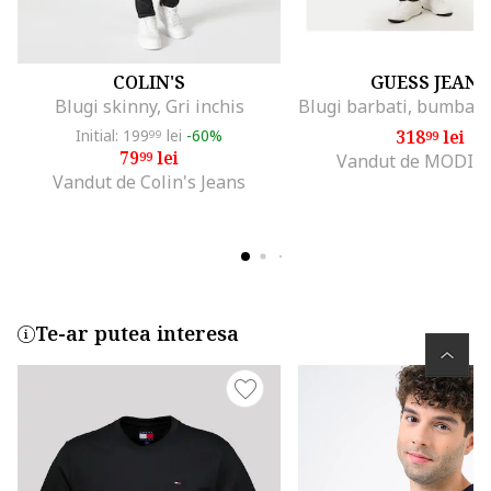
COLIN'S
GUESS JEANS
Blugi skinny, Gri inchis
Initial: 199
lei
-60%
318
lei
99
99
79
lei
99
Vandut de MODIV
Vandut de Colin's Jeans
Te-ar putea interesa