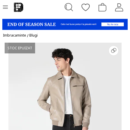
Imbracaminte
/
Blugi
STOC EPUIZAT