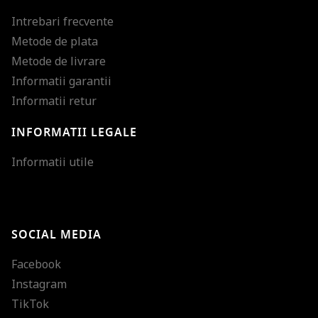
Intrebari frecvente
Metode de plata
Metode de livrare
Informatii garantii
Informatii retur
INFORMATII LEGALE
Mareste dimensiunea
Informatii utile
Micsoreaza dimensiu
Mareste spatierea tex
SOCIAL MEDIA
Micsoreaza spatierea
Facebook
Mareste inaltimea ra
Instagram
Micsoreaza inaltimea
TikTok