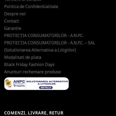
Politica de Confidentialitate
Despre noi
Contact
Garantie
PROTECŢIA CONSUMATORILOR - A.N.P.C.
PROTECŢIA CONSUMATORILOR - A.N.P.C. – SAL
(Solutionarea Alternativa a Litigiilor)
Modalitati de plata
Black Friday Fashion Days
Anunturi rechemare produse
COMENZI, LIVRARE, RETUR