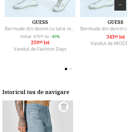
GUESS
GUESS
Bermude din denim cu talie medie Wyatt, Albastru deschis
Initial: 475
lei
-45%
343
lei
99
99
259
lei
99
Vandut de MODIV
Vandut de Fashion Days
Istoricul tau de navigare