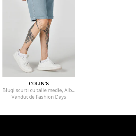
COLIN'S
Blugi scurti cu talie medie, Albastru deschis
Vandut de Fashion Days