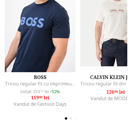
BOSS
CALVIN KLEIN J
Tricou regular fit cu imprimeu logo cauciucat Thinking, Bleumarin
Initial: 253
lei
-52%
126
lei
17
99
119
lei
99
Vandut de MODIV
Vandut de Fashion Days