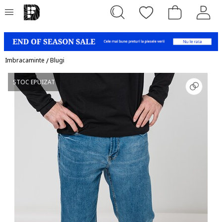
Imbracaminte
/
Blugi
STOC EPUIZAT