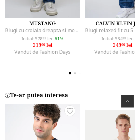
MUSTANG
CALVIN KLEIN J
Blugi cu croiala dreapta si model uni Tramper, Albastru inchis
Initial: 578
lei
-61%
Initial: 534
lei
-5
55
99
219
lei
249
lei
99
99
Vandut de Fashion Days
Vandut de Fashion
Te-ar putea interesa