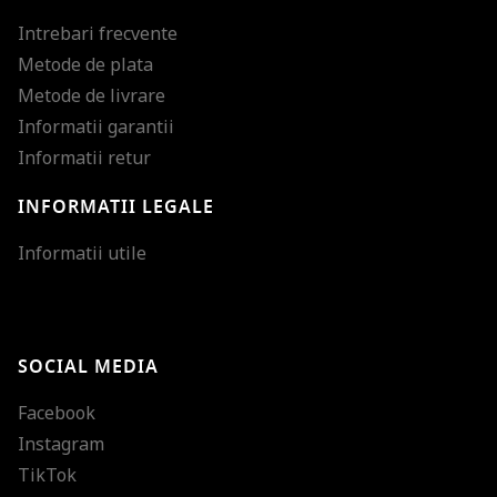
Intrebari frecvente
Metode de plata
Metode de livrare
Informatii garantii
Informatii retur
INFORMATII LEGALE
Mareste dimensiunea
Informatii utile
Micsoreaza dimensiu
Mareste spatierea tex
SOCIAL MEDIA
Micsoreaza spatierea
Facebook
Mareste inaltimea ra
Instagram
Micsoreaza inaltimea
TikTok