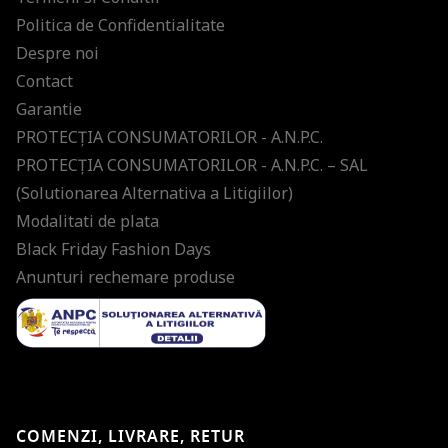
Politica de Confidentialitate
Despre noi
Contact
Garantie
PROTECŢIA CONSUMATORILOR - A.N.P.C.
PROTECŢIA CONSUMATORILOR - A.N.P.C. – SAL
(Solutionarea Alternativa a Litigiilor)
Modalitati de plata
Black Friday Fashion Days
Anunturi rechemare produse
COMENZI, LIVRARE, RETUR