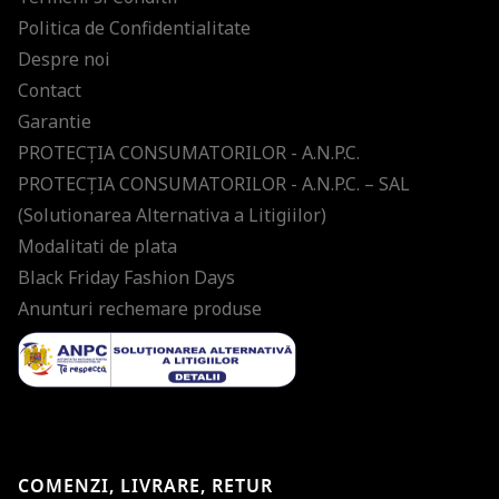
Politica de Confidentialitate
Despre noi
Contact
Garantie
PROTECŢIA CONSUMATORILOR - A.N.P.C.
PROTECŢIA CONSUMATORILOR - A.N.P.C. – SAL
(Solutionarea Alternativa a Litigiilor)
Modalitati de plata
Black Friday Fashion Days
Anunturi rechemare produse
COMENZI, LIVRARE, RETUR