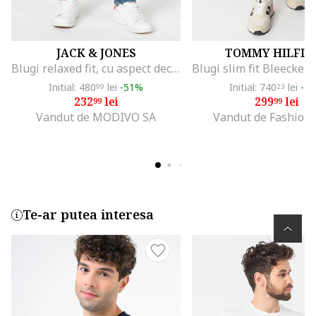
JACK & JONES
TOMMY HILFIG
Blugi relaxed fit, cu aspect decolorat Mike, Albastru
Initial: 480
lei
-51%
Initial: 740
lei
-5
99
23
232
lei
299
lei
99
99
Vandut de MODIVO SA
Vandut de Fashion
Te-ar putea interesa