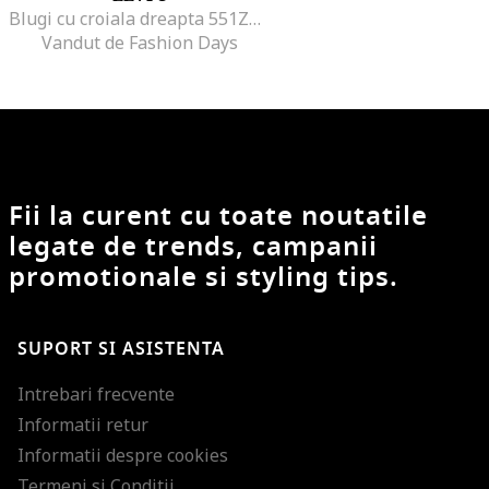
Blugi cu croiala dreapta 551Z™, Albastru inchis
Vandut de Fashion Days
Fii la curent cu toate noutatile
legate de trends, campanii
promotionale si styling tips.
SUPORT SI ASISTENTA
Intrebari frecvente
Informatii retur
Informatii despre cookies
Termeni si Conditii