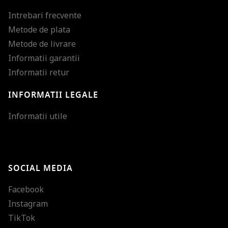
Intrebari frecvente
Metode de plata
Metode de livrare
Informatii garantii
Informatii retur
INFORMATII LEGALE
Mareste dimensiunea
Informatii utile
Micsoreaza dimensiu
Mareste spatierea tex
SOCIAL MEDIA
Micsoreaza spatierea
Facebook
Mareste inaltimea ra
Instagram
Micsoreaza inaltimea
TikTok