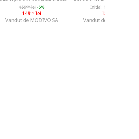
159
lei
-6%
Initial: 186
lei
-25%
99
99
149
lei
139
lei
99
99
Vandut de MODIVO SA
Vandut de Fashion Days