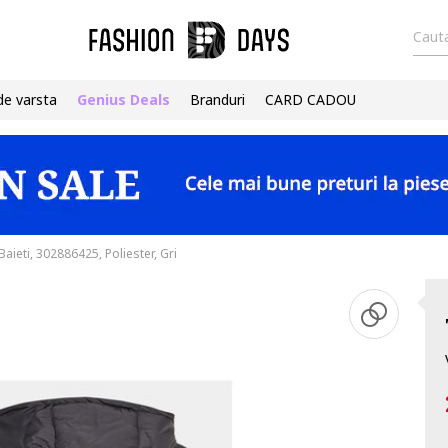
Cauta
de varsta
Genius Deals
Branduri
CARD CADOU
Baieti, 302886425, Poliester, Gri