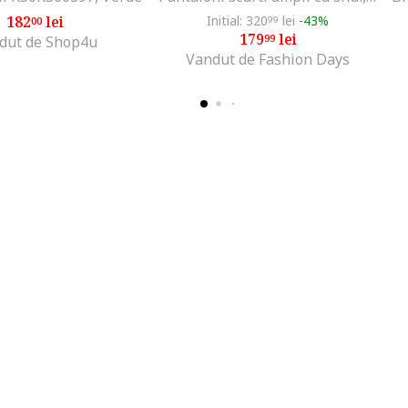
182
lei
Initial: 320
lei
-43%
00
99
179
lei
99
dut de Shop4u
Vandut de Fashion Days