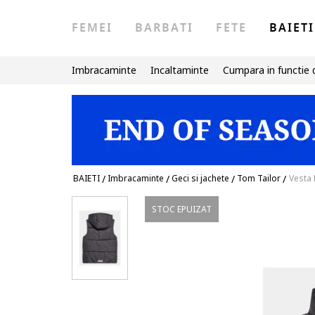
FEMEI
BARBATI
FETE
BAIETI
Imbracaminte
Incaltaminte
Cumpara in functie 
BAIETI
/
Imbracaminte
/
Geci si jachete
/
Tom Tailor
/
Vesta 
STOC EPUIZAT