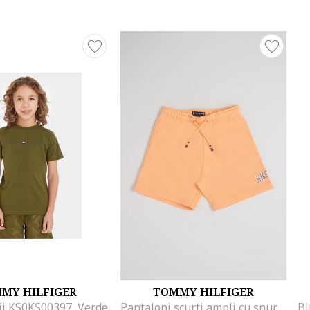
MY HILFIGER
TOMMY HILFIGER
ii KS0KS00397, Verde
Pantaloni scurti ampli cu snur, Portocaliu pal