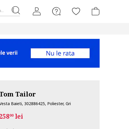
...
Tom Tailor
Vesta Baieti, 302886425, Poliester, Gri
258
lei
00