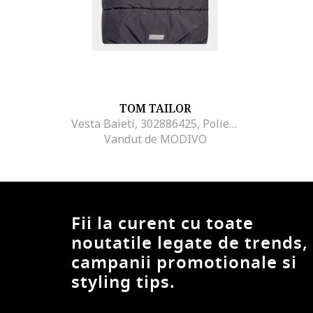
TOM TAILOR
Vesta Baieti, 302886425, Poliester, Gri
Vandut de MODIVO
Fii la curent cu toate
noutatile legate de trends,
campanii promotionale si
styling tips.