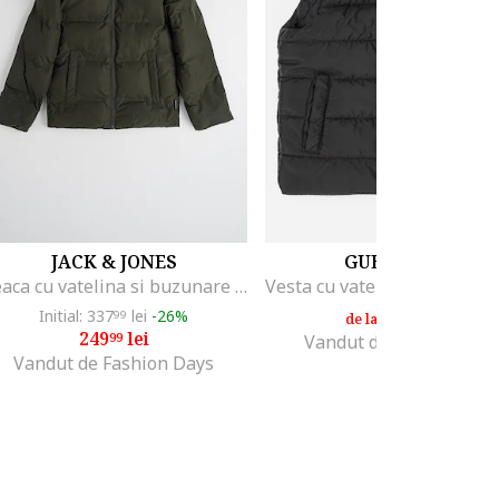
JACK & JONES
GUESS KIDS
Geaca cu vatelina si buzunare laterale, Verde inchis
Initial: 337
lei
-26%
251
lei
99
09
de la
249
lei
99
Vandut de MODIVO SA
Vandut de Fashion Days