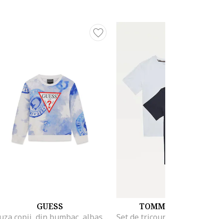
GUESS
TOMMY HILFIGER
Bluza copii, din bumbac, albastru