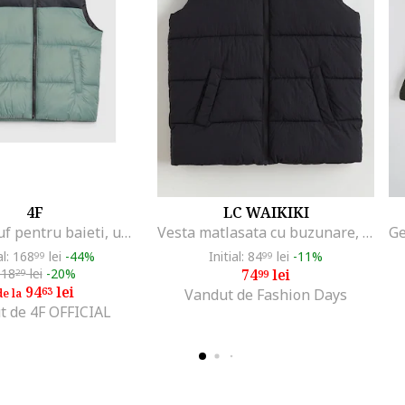
4F
LC WAIKIKI
Vesta de puf pentru baieti, umplutura sintetica, poliester, verde, primavara-vara
Vesta matlasata cu buzunare, Negru
al: 168
lei
-44%
Initial: 84
lei
-11%
99
99
118
lei
-20%
74
lei
29
99
94
lei
63
Vandut de Fashion Days
de la
t de 4F OFFICIAL