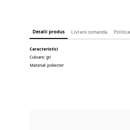
Detalii produs
Livrare comanda
Politic
Caracteristici
Culoare: gri
Material: poliester
Cod produs:
4152322-10_199072