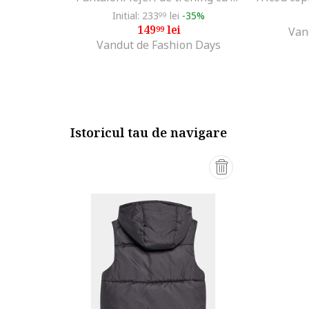
Initial: 233
lei
-35%
99
149
lei
99
Van
Vandut de Fashion Days
Istoricul tau de navigare