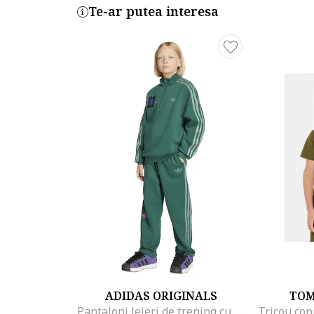
Te-ar putea interesa
ADIDAS ORIGINALS
TOM
Pantaloni lejeri de trening cu cordon Minecraft, Verde
Tricou cop