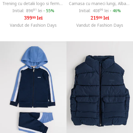
Trening cu detalii logo si fermoar, Negru
Camasa cu maneci lungi, Albastru deschis
Initial:
896
81
lei
-
55%
Initial:
408
99
lei
-
46%
399
lei
219
lei
99
99
Vandut de Fashion Days
Vandut de Fashion Days