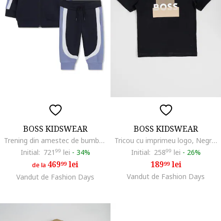
BOSS KIDSWEAR
BOSS KIDSWEAR
Trening din amestec de bumbac cu logo, Negru/Albastru prafuit
Tricou cu imprimeu logo, Negru/Maro deschis
Initial:
721
99
lei
-
34%
Initial:
258
99
lei
-
26%
469
lei
189
lei
99
99
de la
Vandut de Fashion Days
Vandut de Fashion Days