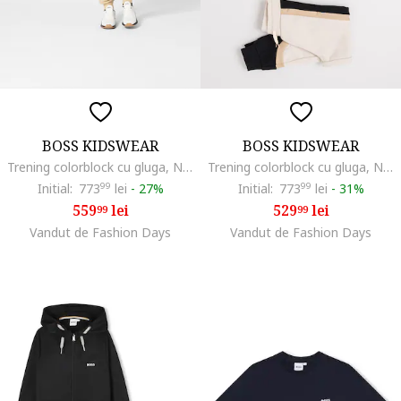
BOSS KIDSWEAR
BOSS KIDSWEAR
Trening colorblock cu gluga, Negru/Bej
Trening colorblock cu gluga, Negru/Bej deschis
Initial:
773
99
lei
-
27%
Initial:
773
99
lei
-
31%
559
lei
529
lei
99
99
Vandut de Fashion Days
Vandut de Fashion Days