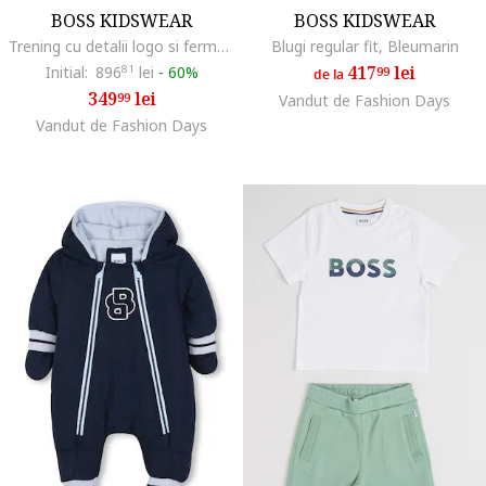
BOSS KIDSWEAR
BOSS KIDSWEAR
Trening cu detalii logo si fermoar, Albastru glaciar
Blugi regular fit, Bleumarin
417
lei
Initial:
896
81
lei
-
60%
99
de la
349
lei
99
Vandut de Fashion Days
Vandut de Fashion Days