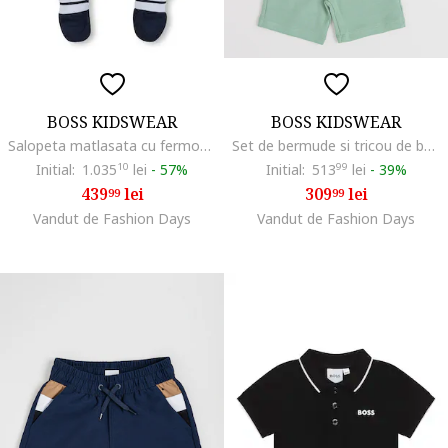
BOSS KIDSWEAR
BOSS KIDSWEAR
Salopeta matlasata cu fermoar, Bleumarin
Set de bermude si tricou de bumbac, Verde pal/Alb optic
Initial:
1.035
10
lei
-
57%
Initial:
513
99
lei
-
39%
439
lei
309
lei
99
99
Vandut de Fashion Days
Vandut de Fashion Days