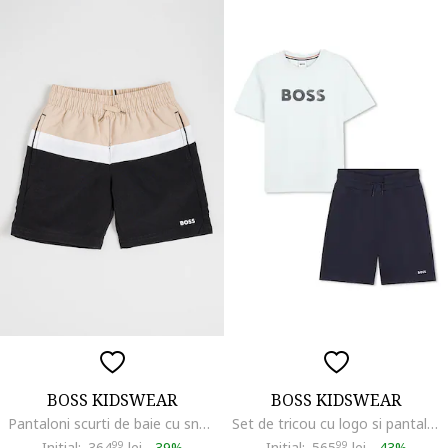
BOSS KIDSWEAR
BOSS KIDSWEAR
Pantaloni scurti de baie cu snur in talie, Alb/Negru/Bej inchis
Set de tricou cu logo si pantaloni scurti cu snur, Albastru ultramarin/Verde pal
Initial:
364
99
lei
-
39%
Initial:
565
99
lei
-
43%