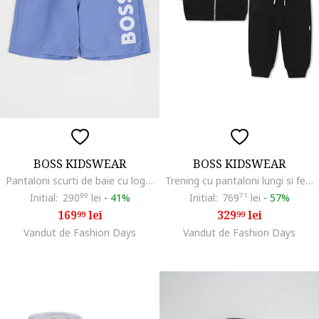
BOSS KIDSWEAR
BOSS KIDSWEAR
Pantaloni scurti de baie cu logo, Albastru azur
Trening cu pantaloni lungi si fermoar, Negru
Initial:
290
99
lei
-
41%
Initial:
769
71
lei
-
57%
169
lei
329
lei
99
99
Vandut de Fashion Days
Vandut de Fashion Days