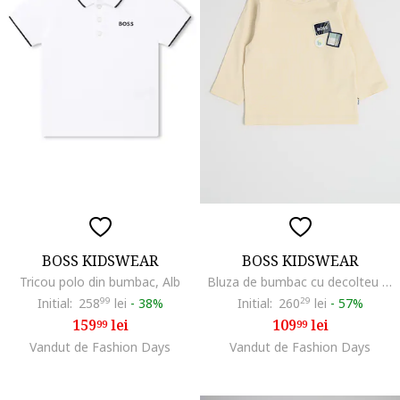
BOSS KIDSWEAR
BOSS KIDSWEAR
Tricou polo din bumbac, Alb
Bluza de bumbac cu decolteu la baza gatului si logo, Albastru ultramarin/Bej
Initial:
258
99
lei
-
38%
Initial:
260
29
lei
-
57%
159
lei
109
lei
99
99
Vandut de Fashion Days
Vandut de Fashion Days