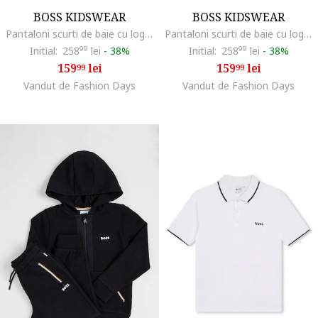
BOSS KIDSWEAR
BOSS KIDSWEAR
Pantaloni scurti de baie cu logo, Verde deschis
Pantaloni scurti de baie cu logo, Negru carbon
Initial:
258
99
lei
-
38%
Initial:
258
99
lei
-
38%
159
lei
159
lei
99
99
Vandut de Fashion Days
Vandut de Fashion Days