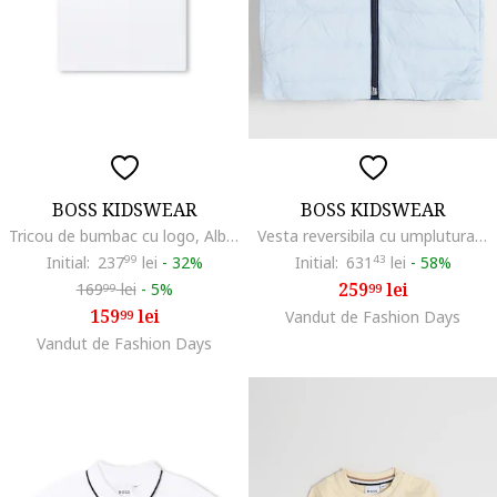
BOSS KIDSWEAR
BOSS KIDSWEAR
Tricou de bumbac cu logo, Alb/Bleumarin
Vesta reversibila cu umplutura cu puf, Albastru pastel
Initial:
237
99
lei
-
32%
Initial:
631
43
lei
-
58%
259
lei
169
lei
-
5%
99
99
159
lei
99
Vandut de Fashion Days
Vandut de Fashion Days