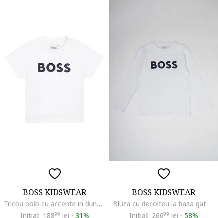
BOSS KIDSWEAR
BOSS KIDSWEAR
Tricou polo cu accente in dungi, Alb optic
Bluza cu decolteu la baza gatului si imprimeu logo contrastant, Alb
Initial:
188
99
lei
-
31%
Initial:
266
99
lei
-
58%