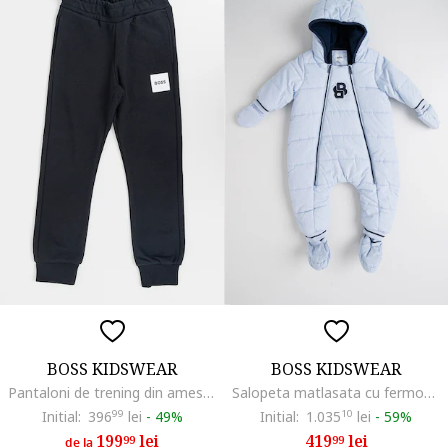
BOSS KIDSWEAR
BOSS KIDSWEAR
Pantaloni de trening din amestec de bumbac cu aplicatie logo, Negru
Salopeta matlasata cu fermoar, Albastru glaciar
Initial:
396
99
lei
-
49%
Initial:
1.035
10
lei
-
59%
199
lei
419
lei
99
99
de la