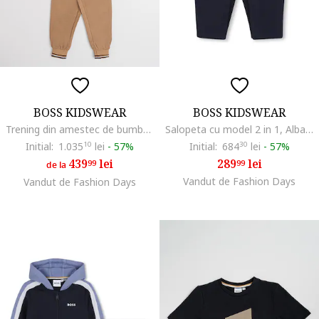
BOSS KIDSWEAR
BOSS KIDSWEAR
Trening din amestec de bumbac cu fermoar, Maro
Salopeta cu model 2 in 1, Albastru ultramarin
Initial:
1.035
10
lei
-
57%
Initial:
684
30
lei
-
57%
439
lei
289
lei
99
99
de la
Vandut de Fashion Days
Vandut de Fashion Days