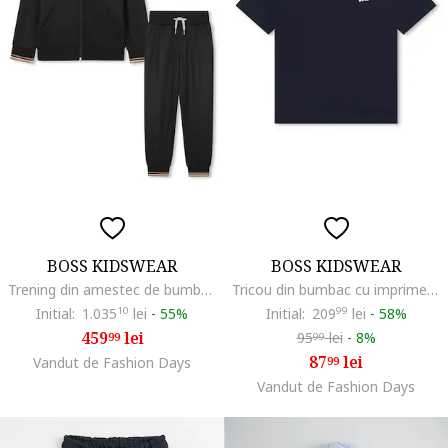
BOSS KIDSWEAR
BOSS KIDSWEAR
Trening din amestec de bumbac cu fermoar, Negru
Tricou din bumbac cu imprimeu logo discret, Bleumarin
Initial:
1.035
10
lei
-
55%
Initial:
209
99
lei
-
58%
459
lei
95
lei
-
8%
99
99
87
lei
Vandut de Fashion Days
99
Vandut de Fashion Days