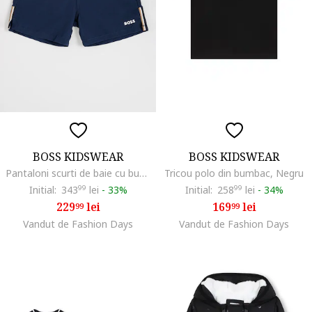
BOSS KIDSWEAR
BOSS KIDSWEAR
Pantaloni scurti de baie cu buzunare laterale, Bleumarin
Tricou polo din bumbac, Negru
Initial:
343
99
lei
-
33%
Initial:
258
99
lei
-
34%
229
lei
169
lei
99
99
Vandut de Fashion Days
Vandut de Fashion Days