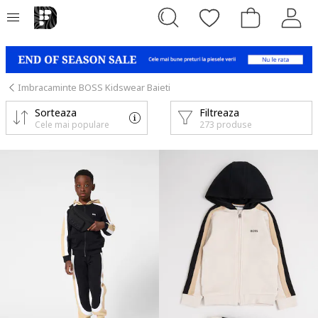
Imbracaminte BOSS Kidswear Baieti
Sorteaza
Filtreaza
Cele mai populare
273 produse