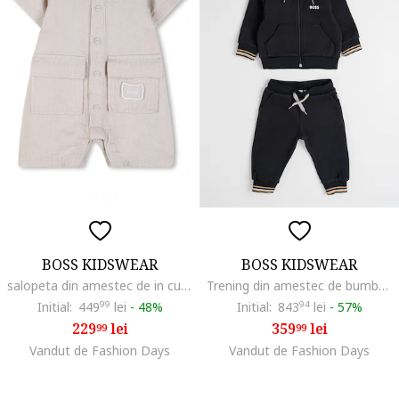
BOSS KIDSWEAR
BOSS KIDSWEAR
salopeta din amestec de in cu maneci scurte, Maro nisip
Trening din amestec de bumbac cu logo, Negru stins
Initial:
449
99
lei
-
48%
Initial:
843
94
lei
-
57%
229
lei
359
lei
99
99
Vandut de Fashion Days
Vandut de Fashion Days