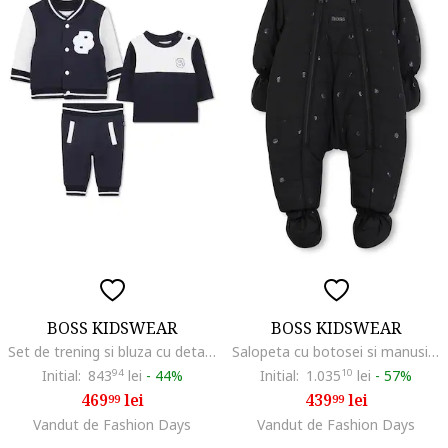
BOSS KIDSWEAR
BOSS KIDSWEAR
Set de trening si bluza cu detalii contrastante - 3 piese, Alb/Bleumarin
Salopeta cu botosei si manusi, Negru
Initial:
843
94
lei
-
44%
Initial:
1.035
10
lei
-
57%
469
lei
439
lei
99
99
Vandut de Fashion Days
Vandut de Fashion Days