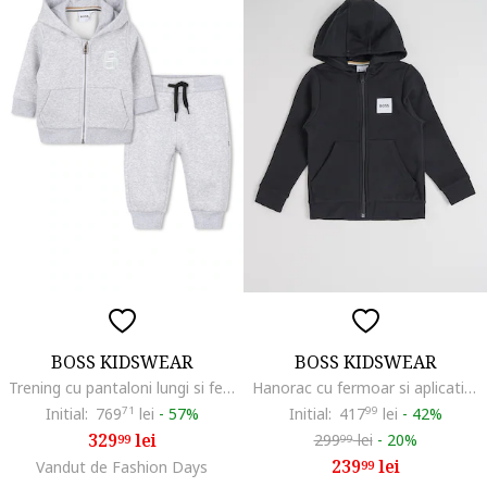
BOSS KIDSWEAR
BOSS KIDSWEAR
Trening cu pantaloni lungi si fermoar, Gri melange
Hanorac cu fermoar si aplicatie logo, Negru
Initial:
769
71
lei
-
57%
Initial:
417
99
lei
-
42%
329
lei
299
lei
-
20%
99
99
239
lei
Vandut de Fashion Days
99