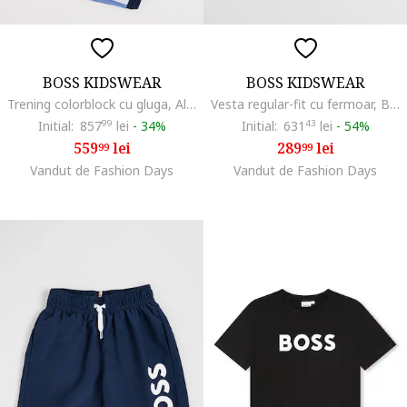
BOSS KIDSWEAR
BOSS KIDSWEAR
Trening colorblock cu gluga, Albastru glaciar/Bleumarin
Vesta regular-fit cu fermoar, Bleumarin
Initial:
857
99
lei
-
34%
Initial:
631
43
lei
-
54%
559
lei
289
lei
99
99
Vandut de Fashion Days
Vandut de Fashion Days