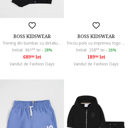
BOSS KIDSWEAR
BOSS KIDSWEAR
Trening din bumbac cu detaliu cu logo, Negru
Tricou polo cu imprimeu logo discret, Alb
Initial:
961
99
lei
-
28%
Initial:
258
99
lei
-
26%
689
lei
189
lei
99
99
Vandut de Fashion Days
Vandut de Fashion Days