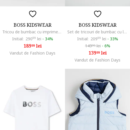
BOSS KIDSWEAR
BOSS KIDSWEAR
Tricou de bumbac cu imprimeu pe spate, Alb
Set de tricouri de bumbac cu logo - 2 piese, Alb/Negru
Initial:
290
99
lei
-
34%
Initial:
209
99
lei
-
33%
189
lei
149
lei
-
6%
99
99
139
lei
Vandut de Fashion Days
99
Vandut de Fashion Days