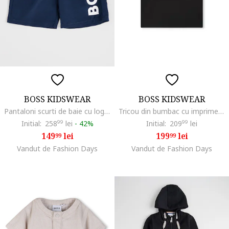
BOSS KIDSWEAR
BOSS KIDSWEAR
Pantaloni scurti de baie cu logo, Bleumarin
Tricou din bumbac cu imprimeu logo contrastant, Negru
Initial:
258
99
lei
-
42%
Initial:
209
99
lei
149
lei
199
lei
99
99
Vandut de Fashion Days
Vandut de Fashion Days