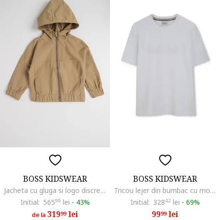
BOSS KIDSWEAR
BOSS KIDSWEAR
Jacheta cu gluga si logo discret, Maro camel
Tricou lejer din bumbac cu model uni, Gri deschis
Initial:
565
99
lei
-
43%
Initial:
328
42
lei
-
69%
319
lei
99
lei
99
99
de la