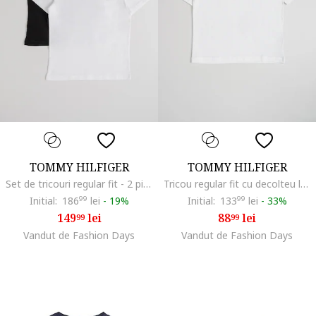
TOMMY HILFIGER
TOMMY HILFIGER
Set de tricouri regular fit - 2 piese, Negru/Alb optic
Tricou regular fit cu decolteu la baza gatului, Alb optic
Initial:
186
99
lei
-
19%
Initial:
133
99
lei
-
33%
149
lei
88
lei
99
99
Vandut de Fashion Days
Vandut de Fashion Days