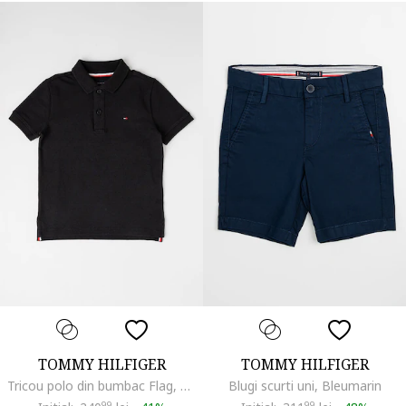
TOMMY HILFIGER
TOMMY HILFIGER
Tricou polo din bumbac Flag, Negru
Blugi scurti uni, Bleumarin
99
99