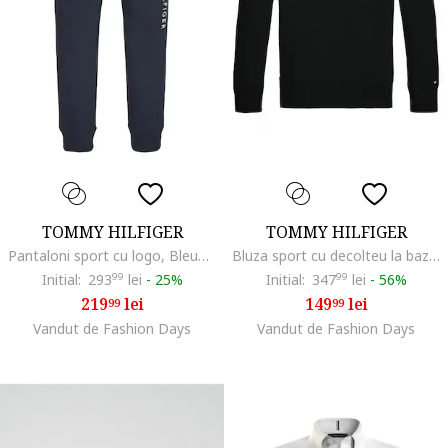
TOMMY HILFIGER
TOMMY HILFIGER
Pantaloni sport cu logo, Bleumarin
Bluza sport cu decolteu la baza gatului, cu logo, Alb/Negru
Initial:
293
99
lei
-
25%
Initial:
347
99
lei
-
56%
219
lei
149
lei
99
99
Vandut de Fashion Days
Vandut de Fashion Days