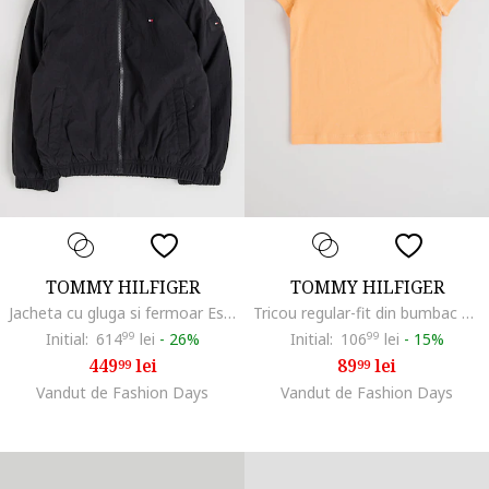
TOMMY HILFIGER
TOMMY HILFIGER
Jacheta cu gluga si fermoar Essential, Negru
Tricou regular-fit din bumbac cu logo discret, Portocaliu mandarina
Initial:
614
99
lei
-
26%
Initial:
106
99
lei
-
15%
449
lei
89
lei
99
99
Vandut de Fashion Days
Vandut de Fashion Days