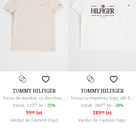
TOMMY HILFIGER
TOMMY HILFIGER
Tricou de bumbac cu decolteu la baza gatului, Bej deschis
Tricou cu imprimeu logo, Alb fildes
Initial:
133
99
lei
-
25%
Initial:
266
99
lei
-
28%
99
lei
189
lei
99
99
Vandut de Fashion Days
Vandut de Fashion Days