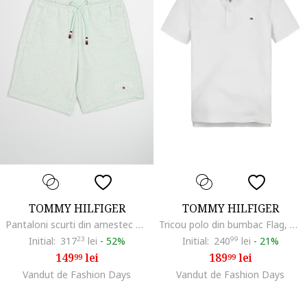
TOMMY HILFIGER
TOMMY HILFIGER
Pantaloni scurti din amestec de bumbac cu talie ajustabila, Verde pal
Tricou polo din bumbac Flag, Alb
Initial:
317
23
lei
-
52%
Initial:
240
99
lei
-
21%
149
lei
189
lei
99
99
Vandut de Fashion Days
Vandut de Fashion Days