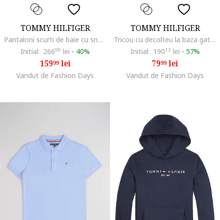
TOMMY HILFIGER
TOMMY HILFIGER
Pantaloni scurti de baie cu snur, Rosu/Albastru inchis/Alb optic
Tricou cu decolteu la baza gatului si imprimeu logo, Negru stins/Alb murdar
Initial:
266
99
lei
-
40%
Initial:
190
13
lei
-
57%
159
lei
79
lei
99
99
Vandut de Fashion Days
Vandut de Fashion Days