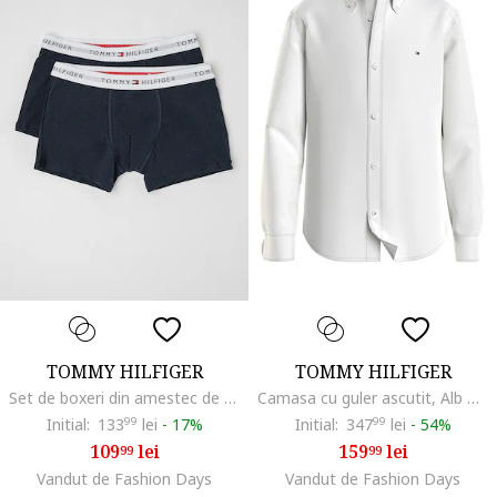
TOMMY HILFIGER
TOMMY HILFIGER
Set de boxeri din amestec de bumbac - 2 perechi, Albastru ultramarin
Camasa cu guler ascutit, Alb murdar
Initial:
133
99
lei
-
17%
Initial:
347
99
lei
-
54%
109
lei
159
lei
99
99
Vandut de Fashion Days
Vandut de Fashion Days