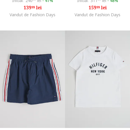
Initial:
240
lei
-
41%
Initial:
311
lei
-
48%
139
lei
159
lei
99
99
Vandut de Fashion Days
Vandut de Fashion Days