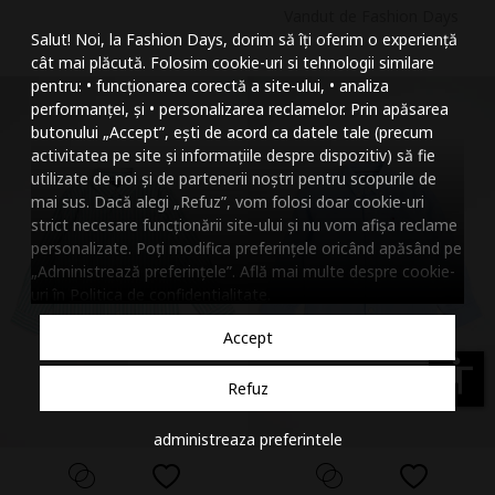
Vandut de Fashion Days
Mareste dimensiunea
Salut! Noi, la Fashion Days, dorim să îți oferim o experiență
Micsoreaza dimensiu
cât mai plăcută. Folosim cookie-uri si tehnologii similare
pentru: • funcționarea corectă a site-ului, • analiza
Mareste spatierea tex
performanței, și • personalizarea reclamelor. Prin apăsarea
butonului „Accept”, ești de acord ca datele tale (precum
Micsoreaza spatierea
activitatea pe site și informațiile despre dispozitiv) să fie
utilizate de noi și de partenerii noștri pentru scopurile de
Mareste inaltimea ra
mai sus. Dacă alegi „Refuz”, vom folosi doar cookie-uri
strict necesare funcționării site-ului și nu vom afișa reclame
Micsoreaza inaltimea
personalizate. Poți modifica preferințele oricând apăsând pe
„Administrează preferințele”. Află mai multe despre cookie-
Inverseaza culorile
uri în
Politica de confidentialitate
.
Nuante de gri
Accept
Cursor mare
accessibility
Refuz
Subliniaza link-urile
administreaza preferintele
Dezactiveaza animatii