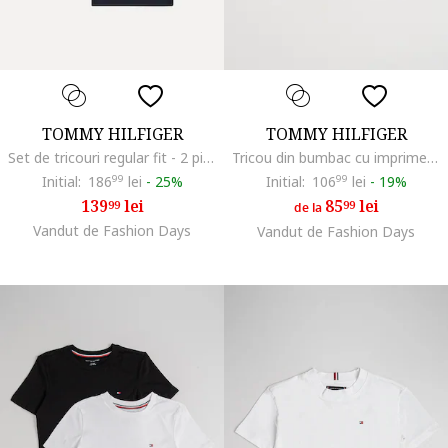
TOMMY HILFIGER
TOMMY HILFIGER
Set de tricouri regular fit - 2 piese, Alb/Albastru inchis
Tricou din bumbac cu imprimeu logo, Alb
Initial:
186
99
lei
-
25%
Initial:
106
99
lei
-
19%
139
lei
85
lei
99
99
de la
Vandut de Fashion Days
Vandut de Fashion Days