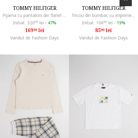
TOMMY HILFIGER
TOMMY HILFIGER
Pijama cu pantaloni din flanel cu model in carouri, Albastru
Tricou din bumbac cu imprimeu logo, Albastru cobalt
Initial:
320
99
lei
-
47%
Initial:
106
99
lei
-
19%
169
lei
85
lei
99
99
Vandut de Fashion Days
Vandut de Fashion Days