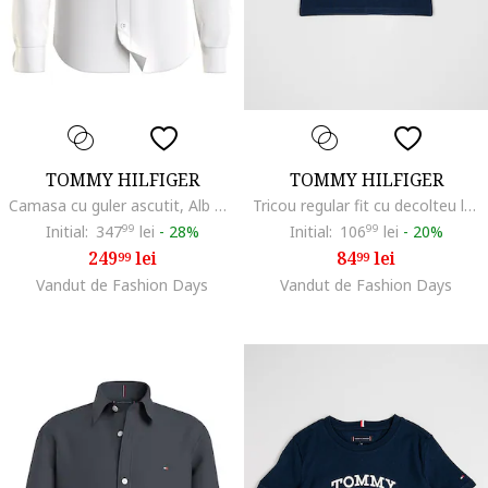
TOMMY HILFIGER
TOMMY HILFIGER
Camasa cu guler ascutit, Alb optic
Tricou regular fit cu decolteu la baza gatului, Bleumarin
Initial:
347
99
lei
-
28%
Initial:
106
99
lei
-
20%
249
lei
84
lei
99
99
Vandut de Fashion Days
Vandut de Fashion Days