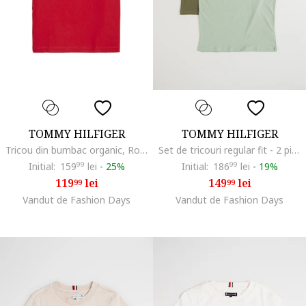
TOMMY HILFIGER
TOMMY HILFIGER
Tricou din bumbac organic, Rosu
Set de tricouri regular fit - 2 piese, Verde pal/Verde masliniu
Initial:
159
99
lei
-
25%
Initial:
186
99
lei
-
19%
119
lei
149
lei
99
99
Vandut de Fashion Days
Vandut de Fashion Days