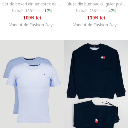
Set de boxeri din amestec de bumbac - 2 perechi, Albastru ultramarin/Alb optic
Bluza din bumbac cu guler polo, Alb
Initial:
133
99
lei
-
17%
Initial:
266
99
lei
-
47%
109
lei
139
lei
99
99
Vandut de Fashion Days
Vandut de Fashion Days