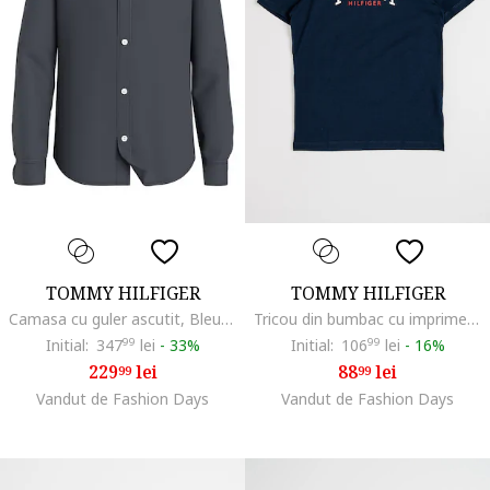
TOMMY HILFIGER
TOMMY HILFIGER
Camasa cu guler ascutit, Bleumarin
Tricou din bumbac cu imprimeu logo, Albastru ultramarin
Initial:
347
99
lei
-
33%
Initial:
106
99
lei
-
16%
229
lei
88
lei
99
99
Vandut de Fashion Days
Vandut de Fashion Days