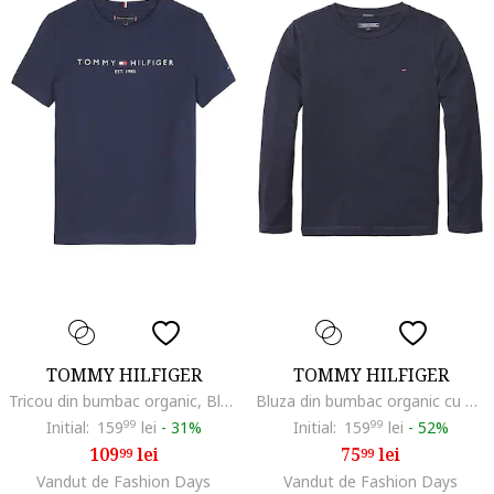
TOMMY HILFIGER
TOMMY HILFIGER
Tricou din bumbac organic, Bleumarin
Bluza din bumbac organic cu detaliu logo, Bleumarin
Initial:
159
99
lei
-
31%
Initial:
159
99
lei
-
52%
109
lei
75
lei
99
99
Vandut de Fashion Days
Vandut de Fashion Days