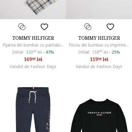
TOMMY HILFIGER
TOMMY HILFIGER
Pijama din bumbac cu pantaloni in carouri, Alb fildes/Negru
Tricou din bumbac cu imprimeu logo contrastant, Alb optic
Initial:
320
99
lei
-
47%
Initial:
159
99
lei
-
25%
169
lei
119
lei
99
99
Vandut de Fashion Days
Vandut de Fashion Days