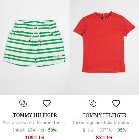
TOMMY HILFIGER
TOMMY HILFIGER
Pantaloni scurti din amestec de bumbac organic cu dungi, Verde/Alb murdar
Tricou regular-fit din bumbac cu logo discret, Caramiziu
Initial:
264
36
lei
-
58%
Initial:
133
99
lei
-
35%
109
lei
85
lei
99
99