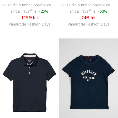
Bluza din bumbac organic cu detaliu logo, Alb
Bluza din bumbac organic cu detaliu logo, Negru
Initial:
159
99
lei
-
25%
Initial:
159
99
lei
-
53%
119
lei
74
lei
99
99
Vandut de Fashion Days
Vandut de Fashion Days