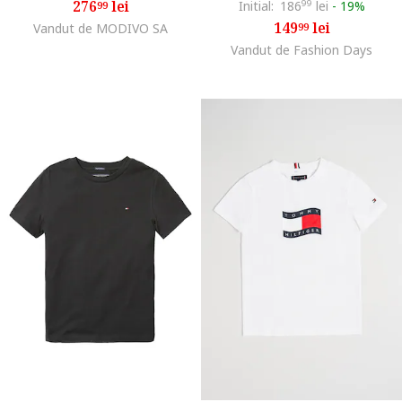
276
lei
Initial:
186
99
lei
-
19%
99
149
lei
Vandut de MODIVO SA
99
Vandut de Fashion Days