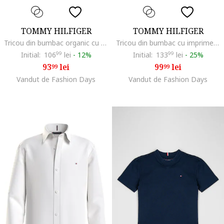
TOMMY HILFIGER
TOMMY HILFIGER
Tricou din bumbac organic cu decolteu la baza gatului, Negru
Tricou din bumbac cu imprimeu, Alb
Initial:
106
99
lei
-
12%
Initial:
133
99
lei
-
25%
93
lei
99
lei
99
99
Vandut de Fashion Days
Vandut de Fashion Days