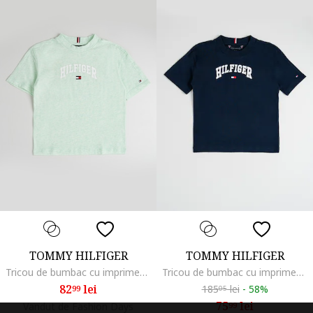
TOMMY HILFIGER
TOMMY HILFIGER
Tricou de bumbac cu imprimeu logo, Alb/Verde deschis
Tricou de bumbac cu imprimeu logo, Alb/Albastru ultramarin
82
lei
185
lei
-
58%
99
05
75
lei
Vandut de Fashion Days
99