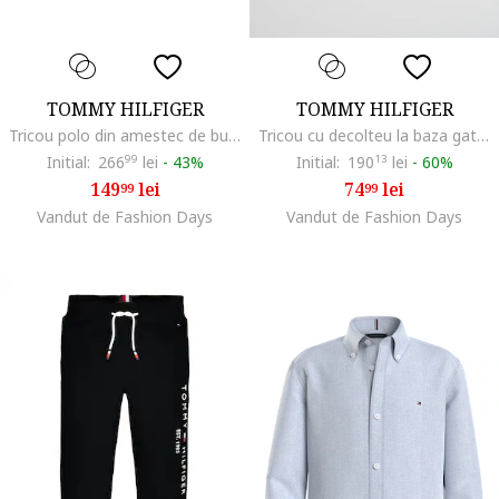
TOMMY HILFIGER
TOMMY HILFIGER
Tricou polo din amestec de bumbac organic, Bleumarin
Tricou cu decolteu la baza gatului si imprimeu logo, Albastru inchis/Alb murdar
Initial:
266
99
lei
-
43%
Initial:
190
13
lei
-
60%
149
lei
74
lei
99
99
Vandut de Fashion Days
Vandut de Fashion Days