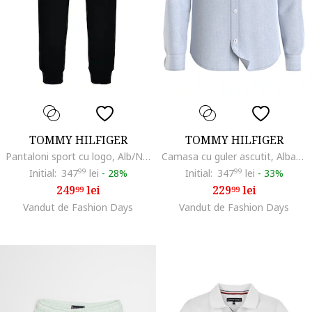
TOMMY HILFIGER
TOMMY HILFIGER
Pantaloni sport cu logo, Alb/Negru
Camasa cu guler ascutit, Albastru deschis
Initial:
347
99
lei
-
28%
Initial:
347
99
lei
-
33%
249
lei
229
lei
99
99
Vandut de Fashion Days
Vandut de Fashion Days