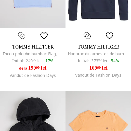
TOMMY HILFIGER
TOMMY HILFIGER
Tricou polo din bumbac Flag, Albastru lavanda
Hanorac din amestec de bumbac organic cu logo, Alb/Bleumarin
Initial:
240
99
lei
-
17%
Initial:
373
99
lei
-
54%
199
lei
169
lei
99
99
de la
Vandut de Fashion Days
Vandut de Fashion Days