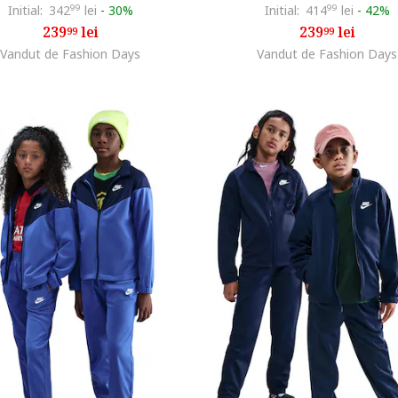
Initial:
342
99
lei
-
30%
Initial:
414
99
lei
-
42%
239
lei
239
lei
99
99
Vandut de Fashion Days
Vandut de Fashion Days