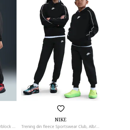
NIKE
Trening cu fermoar si model colorblock Sportswear, Alb/Negru stins
Trening din fleece Sportswear Club, Alb/Negru