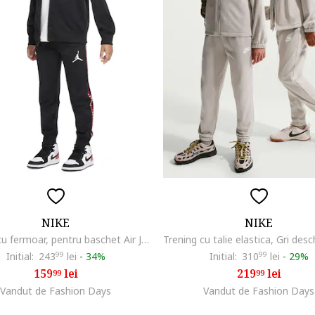
NIKE
NIKE
Trening cu fermoar, pentru baschet Air Jordan, Rosu/Negru/Alb optic
Initial:
243
99
lei
-
34%
Initial:
310
99
lei
-
29%
159
lei
219
lei
99
99
Vandut de Fashion Days
Vandut de Fashion Days