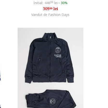
Initial:
446
99
lei
-
30%
309
lei
99
Vandut de Fashion Days