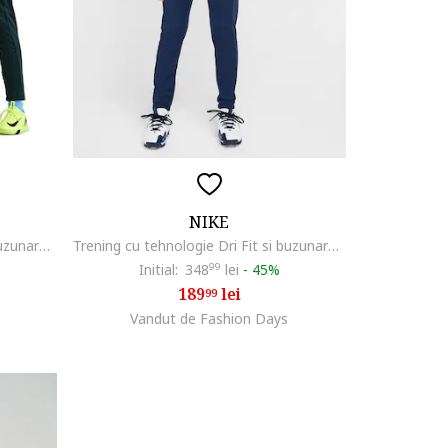
NIKE
Trening cu tehnologie Dri Fit si buzunare pentru fotbal, Negru/Verde persan
Trening cu tehnologie Dri Fit si buzunare pentru fotbal, Alb/Albastru inchis
Initial:
348
99
lei
-
45%
189
lei
99
Vandut de Fashion Days