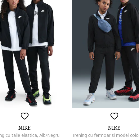
NIKE
NIKE
ng cu talie elastica, Alb/Negru