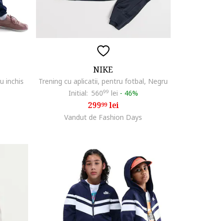
NIKE
u inchis
Trening cu aplicatii, pentru fotbal, Negru
Initial:
560
99
lei
-
46%
299
lei
99
Vandut de Fashion Days