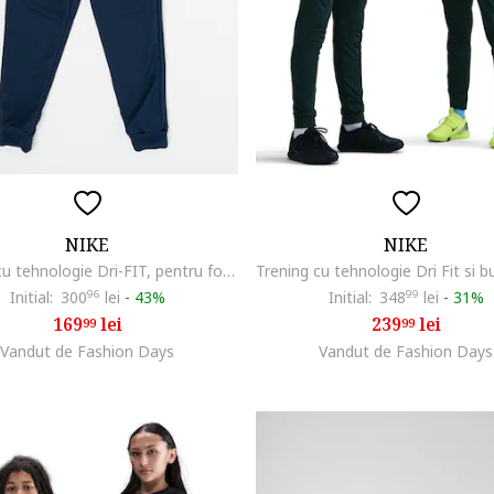
NIKE
NIKE
Trening cu tehnologie Dri-FIT, pentru fotbal Academy, Albastru royal/Bleumarin
Initial:
300
96
lei
-
43%
Initial:
348
99
lei
-
31%
169
lei
239
lei
99
99
Vandut de Fashion Days
Vandut de Fashion Days