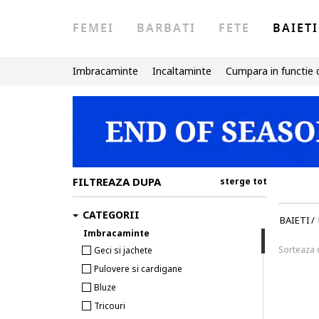
FEMEI
BARBATI
FETE
BAIETI
Imbracaminte
Incaltaminte
Cumpara in functie 
FILTREAZA DUPA
sterge tot
CATEGORII
BAIETI
/
Imbracaminte
Sorteaza
Geci si jachete
Pulovere si cardigane
Bluze
Tricouri