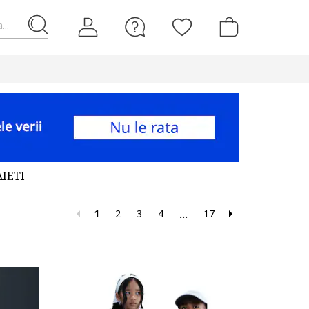
...
IETI
1
2
3
4
17
...