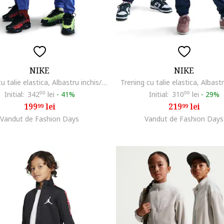
NIKE
NIKE
Trening cu talie elastica, Albastru inchis/Albastru royal
Trening cu talie elastica, Albastr
Initial:
342
99
lei
-
41%
Initial:
310
99
lei
-
29%
199
lei
219
lei
99
99
Vandut de Fashion Days
Vandut de Fashion Days