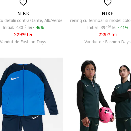
NIKE
NIKE
cu detalii contrastante, Alb/Verde
Initial:
430
10
lei
-
46%
Initial:
394
99
lei
-
41%
229
lei
229
lei
99
99
Vandut de Fashion Days
Vandut de Fashion Days