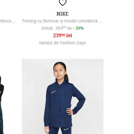
NIKE
Trening cu fermoar si model colorblock Sportswear, Gri cenusiu
Trening cu fermoar si model colorblock Sportswear, Alb/Albastru royal/Bleumarin
Initial:
394
99
lei
-
39%
239
lei
99
Vandut de Fashion Days