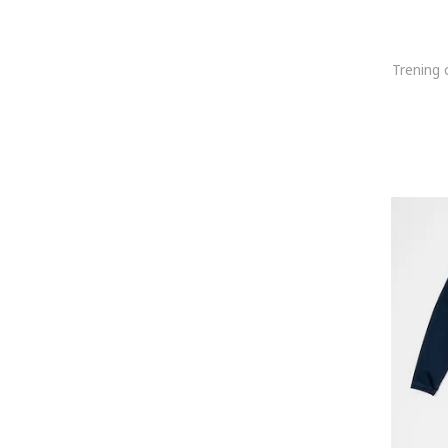
Disney Cars
Disney Stitch
Trening 
DKNY
Dragon Ball
DUCATI
Dunlop
EA7
EB Prime
EEVI
EFAYN.RO
Element
Eleven paris
ELLESSE
Emporio Armani
Endura
Energiers
Enrico Coveri