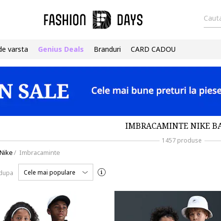
Cauta
de varsta
Genius Deals
Branduri
CARD CADOU
IMBRACAMINTE NIKE BA
1457 produse
Nike
/
Imbracaminte
Cele mai populare
 dupa