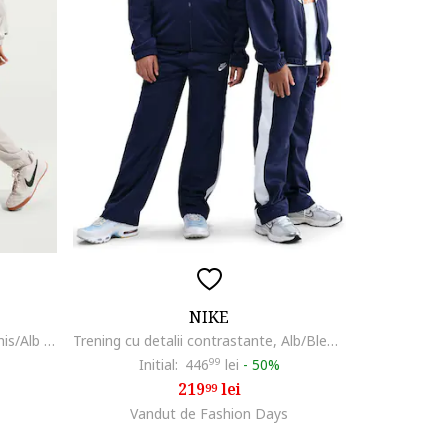
NIKE
Trening cu talie elastica, Gri deschis/Alb murdar
Trening cu detalii contrastante, Alb/Bleumarin
Initial:
446
99
lei
-
50%
219
lei
99
Vandut de Fashion Days