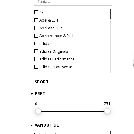
165 - 176 cm
4F
Abel & Lula
Abel and Lula
Abercrombie & Fitch
adidas
adidas Originals
adidas Performance
adidas Sportswear
Adrom
SPORT
Agatha Ruiz de la Prada
AGNELLINO
PRET
Alpine Pro
0
751
Alpinus
ARENA
Aulp
VANDUT DE
Avengers