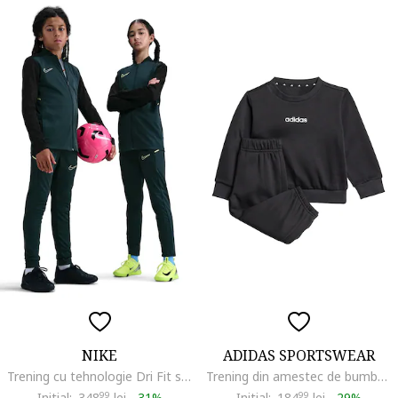
NIKE
ADIDAS SPORTSWEAR
Trening cu tehnologie Dri Fit si buzunare pentru fotbal, Negru/Verde persan
Trening din amestec de bumbac cu buzunar cargo, Negru/Alb optic
Initial:
348
99
lei
-
31%
Initial:
184
99
lei
-
29%