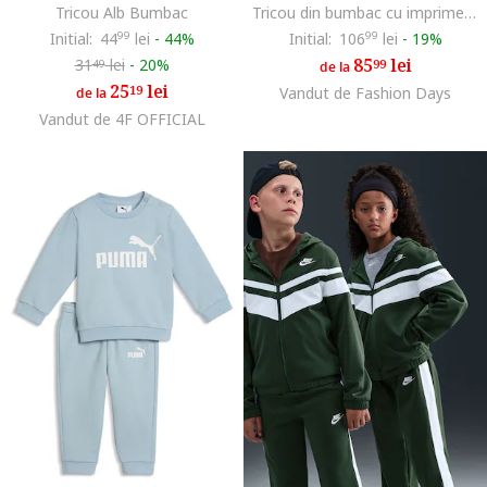
Tricou Alb Bumbac
Tricou din bumbac cu imprimeu logo, Alb
Initial:
44
99
lei
-
44%
Initial:
106
99
lei
-
19%
85
lei
31
lei
-
20%
99
49
de la
25
lei
19
Vandut de Fashion Days
de la
Vandut de 4F OFFICIAL