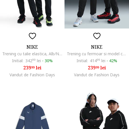
NIKE
NIKE
Trening cu talie elastica, Alb/Negru
Trening cu fermoar si model colorblock Sportswear, Alb/Negru stins
Initial:
342
99
lei
-
30%
Initial:
414
99
lei
-
42%
239
lei
239
lei
99
99
Vandut de Fashion Days
Vandut de Fashion Days