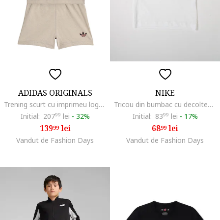
ADIDAS ORIGINALS
NIKE
Trening scurt cu imprimeu logo, Bej
Tricou din bumbac cu decolteu la baza gatului Futura, Alb
Initial:
207
99
lei
-
32%
Initial:
83
99
lei
-
17%
139
lei
68
lei
99
99
Vandut de Fashion Days
Vandut de Fashion Days