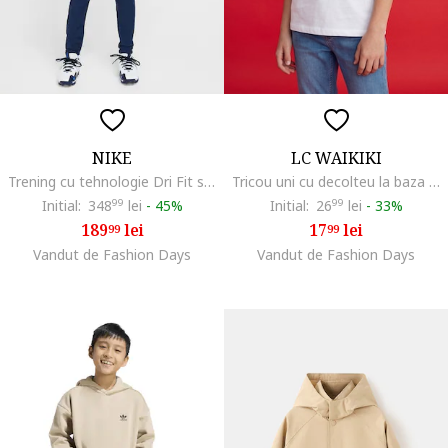
NIKE
LC WAIKIKI
Trening cu tehnologie Dri Fit si buzunare pentru fotbal, Alb/Albastru inchis
Tricou uni cu decolteu la baza gatului, Alb optic
Initial:
348
99
lei
-
45%
Initial:
26
99
lei
-
33%
189
lei
17
lei
99
99
Vandut de Fashion Days
Vandut de Fashion Days