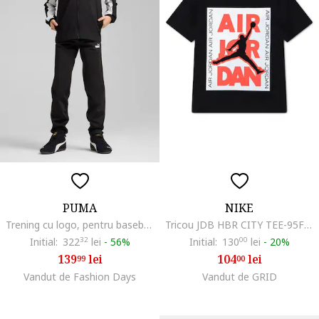
PUMA
NIKE
Trening cu logo, pentru baseball, Negru/Alb optic
Tricou JDB HBR CITY TEE-95F495-023
Initial:
322
32
lei
-
56%
Initial:
130
00
lei
-
20%
139
lei
104
lei
99
00
Vandut de Fashion Days
Vandut de GRID