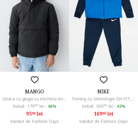
MANGO
NIKE
Geaca cu gluga cu eticheta interioara pentru nume, Gri carbune
Trening cu tehnologie Dri-FIT, pentru fotbal Academy, Albastru royal/Bleumarin
Initial:
179
99
lei
-
46%
Initial:
300
96
lei
-
43%
95
lei
169
lei
99
99
Vandut de Fashion Days
Vandut de Fashion Days