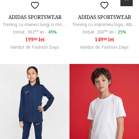
ADIDAS SPORTSWEAR
ADIDAS SPORTSWEAR
Trening cu maneci lungi si model logo, Alb/Verde pal/Gri inchis
Trening cu imprimeu logo, Alb/Albastru pastel
Initial:
363
99
lei
-
45%
Initial:
200
99
lei
-
25%
199
lei
149
lei
99
99
Vandut de Fashion Days
Vandut de Fashion Days