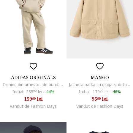
ADIDAS ORIGINALS
MANGO
Trening din amestec de bumbac cu logo, Bej
Jacheta parka cu gluga si detaliu cu buzunar, Bej
Initial:
285
99
lei
-
44%
Initial:
179
99
lei
-
46%
159
lei
95
lei
99
99
Vandut de Fashion Days
Vandut de Fashion Days