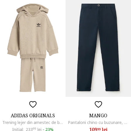
ADIDAS ORIGINALS
MANGO
Trening lejer din amestec de bumbac, Maro camel
Pantaloni chino cu buzunare, Albastru ultramarin
109
lei
Initial:
233
99
lei
-
23%
99