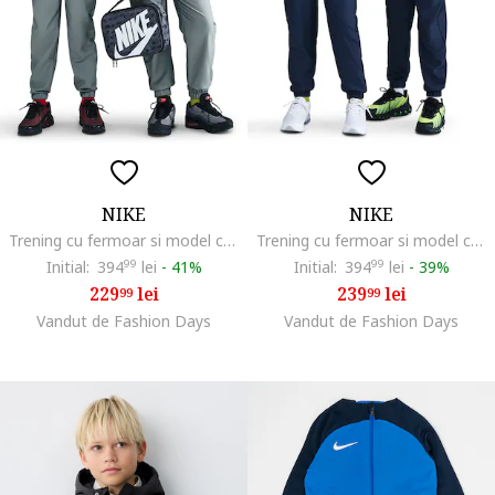
NIKE
NIKE
Trening cu fermoar si model colorblock Sportswear, Gri cenusiu
Trening cu fermoar si model colorblock Sportswear, Alb/Albastru royal/Bleumarin
Initial:
394
99
lei
-
41%
Initial:
394
99
lei
-
39%
229
lei
239
lei
99
99
Vandut de Fashion Days
Vandut de Fashion Days