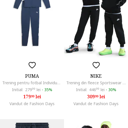
PUMA
NIKE
Trening pentru fotbal Individual Rise, Alb/Albastru inchis
Trening din fleece Sportswear Club, Alb/Negru
Initial:
279
99
lei
-
35%
Initial:
446
99
lei
-
30%
179
lei
309
lei
99
99
Vandut de Fashion Days
Vandut de Fashion Days