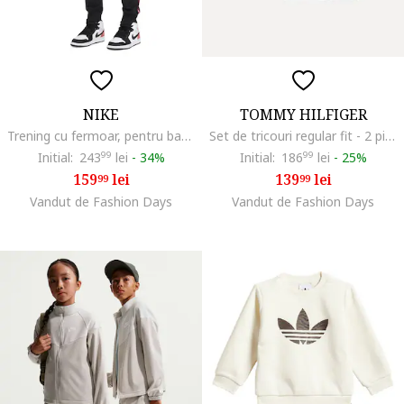
NIKE
TOMMY HILFIGER
Trening cu fermoar, pentru baschet Air Jordan, Rosu/Negru/Alb optic
Set de tricouri regular fit - 2 piese, Alb/Albastru inchis
Initial:
243
99
lei
-
34%
Initial:
186
99
lei
-
25%
159
lei
139
lei
99
99
Vandut de Fashion Days
Vandut de Fashion Days