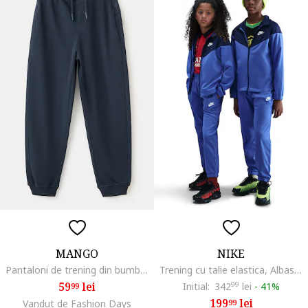
MANGO
NIKE
Pantaloni de trening din bumbac cu buzunare laterale, Albastru ultramarin
Trening cu talie elastica, Albastru inchis/Albastru royal
59
lei
Initial:
342
99
lei
-
41%
99
199
lei
Vandut de Fashion Days
99