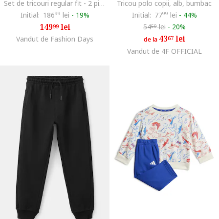
Set de tricouri regular fit - 2 piese, Negru/Alb optic
Tricou polo copii, alb, bumbac
Initial:
186
99
lei
-
19%
Initial:
77
99
lei
-
44%
149
lei
54
lei
-
20%
99
59
43
lei
Vandut de Fashion Days
67
de la
Vandut de 4F OFFICIAL