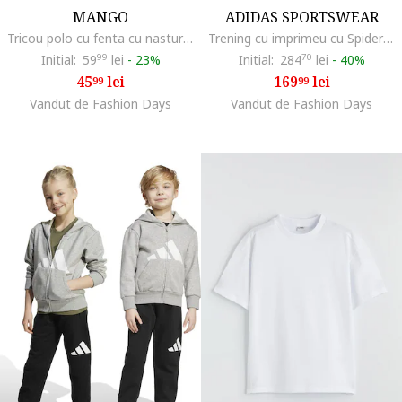
MANGO
ADIDAS SPORTSWEAR
Tricou polo cu fenta cu nasturi, Alb
Trening cu imprimeu cu Spider Man, Rosu/Alb/Negru
Initial:
59
99
lei
-
23%
Initial:
284
70
lei
-
40%
45
lei
169
lei
99
99
Vandut de Fashion Days
Vandut de Fashion Days