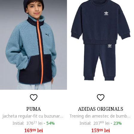
PUMA
ADIDAS ORIGINALS
Jacheta regular-fit cu buzunare, Albastru prafuit
Trening din amestec de bumbac cu logo, Albastru ultramarin
Initial:
376
21
lei
-
54%
Initial:
207
99
lei
-
23%
169
lei
159
lei
99
99