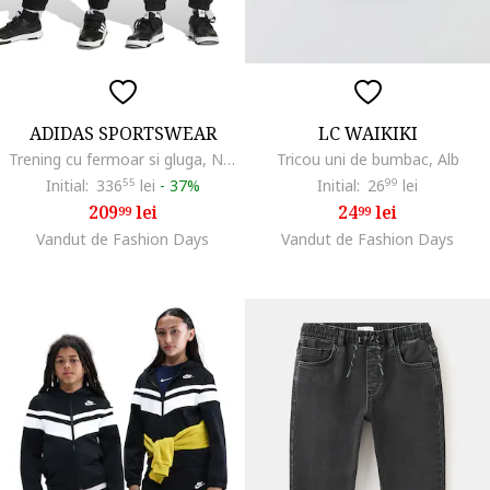
ADIDAS SPORTSWEAR
LC WAIKIKI
Trening cu fermoar si gluga, Negru/Gri deschis melange
Tricou uni de bumbac, Alb
Initial:
336
55
lei
-
37%
Initial:
26
99
lei
209
lei
24
lei
99
99
Vandut de Fashion Days
Vandut de Fashion Days