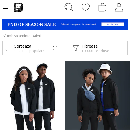
Imbracaminte Baieti
Sorteaza
Filtreaza
Cele mai populare
10000+ produse