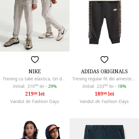
NIKE
ADIDAS ORIGINALS
Trening cu talie elastica, Gri deschis/Alb murdar
Trening regular fit din amestec de bumbac, Negru stins/Crem
Initial:
310
99
lei
-
29%
Initial:
233
99
lei
-
18%
219
lei
189
lei
99
99
Vandut de Fashion Days
Vandut de Fashion Days