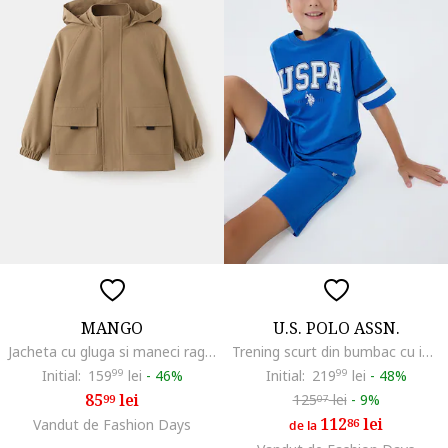
MANGO
U.S. POLO ASSN.
Jacheta cu gluga si maneci raglan, Maro nisip
Trening scurt din bumbac cu imprimeu logo supradimensionat, Albastru royal
Initial:
159
99
lei
-
46%
Initial:
219
99
lei
-
48%
85
lei
125
lei
-
9%
99
07
112
lei
Vandut de Fashion Days
86
de la