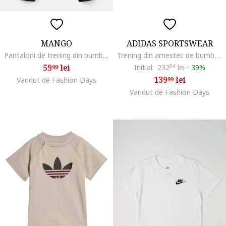
MANGO
ADIDAS SPORTSWEAR
Pantaloni de trening din bumbac cu buzunare laterale, Negru
Trening din amestec de bumbac cu imprimeu, Albastru royal/Alb murdar
59
lei
Initial:
232
84
lei
-
39%
99
139
lei
Vandut de Fashion Days
99
Vandut de Fashion Days