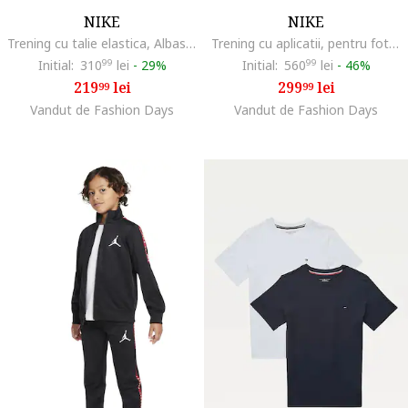
NIKE
NIKE
Trening cu talie elastica, Albastru inchis
Trening cu aplicatii, pentru fotbal, Negru
Initial:
310
99
lei
-
29%
Initial:
560
99
lei
-
46%
219
lei
299
lei
99
99
Vandut de Fashion Days
Vandut de Fashion Days