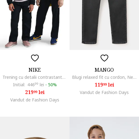
NIKE
MANGO
Trening cu detalii contrastante, Negru/Galben
Blugi relaxed fit cu cordon, Negru stins
119
lei
Initial:
446
99
lei
-
50%
99
219
lei
99
Vandut de Fashion Days
Vandut de Fashion Days