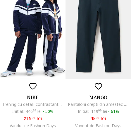
NIKE
MANGO
Trening cu detalii contrastante, Alb/Bleumarin
Pantaloni drepti din amestec de bumbac si in, Bleumarin
Initial:
446
99
lei
-
50%
Initial:
119
99
lei
-
61%
219
lei
45
lei
99
99
Vandut de Fashion Days
Vandut de Fashion Days