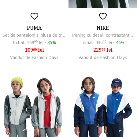
PUMA
NIKE
Set de pantaloni si bluza de trening din amestec de bumbac - dwqfwqdpiese, Albastru pastel
Trening cu detalii contrastante, Alb/Verde
Initial:
169
99
lei
-
35%
Initial:
430
10
lei
-
46%
109
lei
229
lei
99
99
Vandut de Fashion Days
Vandut de Fashion Days