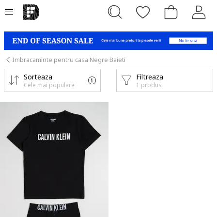
Imbracaminte pentru casa Negre Baieti
Sorteaza
Filtreaza
Cele mai populare
1 produs