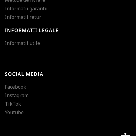
Informatii garantii
Informatii retur
INFORMATII LEGALE
Mareste dimensiunea
Informatii utile
Micsoreaza dimensiu
Mareste spatierea tex
SOCIAL MEDIA
Micsoreaza spatierea
Facebook
Mareste inaltimea ra
Instagram
Micsoreaza inaltimea
TikTok
Inverseaza culorile
Youtube
Nuante de gri
Cursor mare