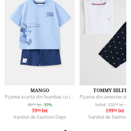
MANGO
TOMMY HILFIG
Pijama scurta din bumbac cu imprimeu cu Mickey Mouse, Albastru lavanda/Bleumarin
85
lei
-30%
Initial: 320
lei
-3
99
99
59
lei
199
lei
99
99
Vandut de Fashion Days
Vandut de Fashion