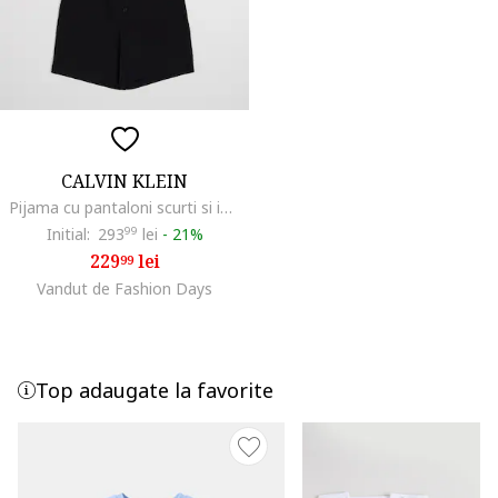
CALVIN KLEIN
Pijama cu pantaloni scurti si imprimeu logo, Negru
Initial:
293
99
lei
-
21%
229
lei
99
Vandut de Fashion Days
Top adaugate la favorite