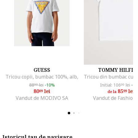
GUESS
TOMMY HILFIG
Tricou copii, bumbac 100%, alb,
88
lei
-10%
Initial: 106
lei
-1
99
99
80
lei
85
lei
09
99
de la
Vandut de MODIVO SA
Vandut de Fashion
Istoricul tau de navigare