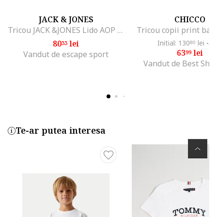
JACK & JONES
CHICCO
Tricou JACK &JONES Lido AOP Back Print JNR 43800, Gri
Tricou copii print bas
80
lei
Initial: 130
lei
-5
33
80
63
lei
99
Vandut de escape sport
Vandut de Best Sho
Te-ar putea interesa