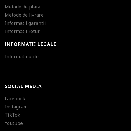
Metode de plata
Metode de livrare
Informatii garantii
Informatii retur
INFORMATII LEGALE
Mareste dimensiunea
Informatii utile
Micsoreaza dimensiu
Mareste spatierea tex
SOCIAL MEDIA
Micsoreaza spatierea
Facebook
Mareste inaltimea ra
Instagram
Micsoreaza inaltimea
TikTok
Inverseaza culorile
Youtube