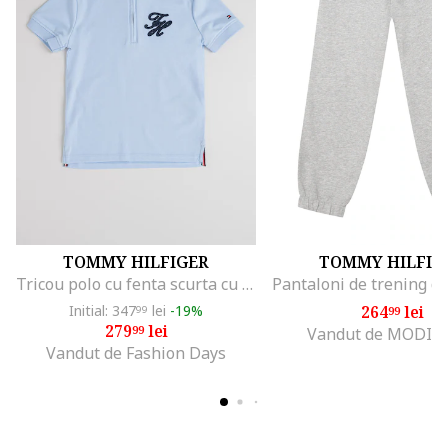
TOMMY HILFIGER
TOMMY HILFIG
Tricou polo cu fenta scurta cu fermoar, Albastru pastel
Initial: 347
lei
-19%
264
lei
99
99
279
lei
99
Vandut de MODIV
Vandut de Fashion Days