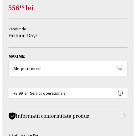
556
lei
18
Vandut de
Fashion Days
MARIME:
Alege marime:
+3,99 lei
Servicii operationale
Informatii conformitate produs
Pretul include TVA.