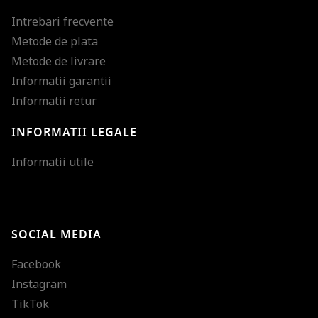
Intrebari frecvente
Metode de plata
Metode de livrare
Informatii garantii
Informatii retur
INFORMATII LEGALE
Mareste dimensiunea
Informatii utile
Micsoreaza dimensiu
Mareste spatierea tex
SOCIAL MEDIA
Micsoreaza spatierea
Facebook
Mareste inaltimea ra
Instagram
Micsoreaza inaltimea
TikTok