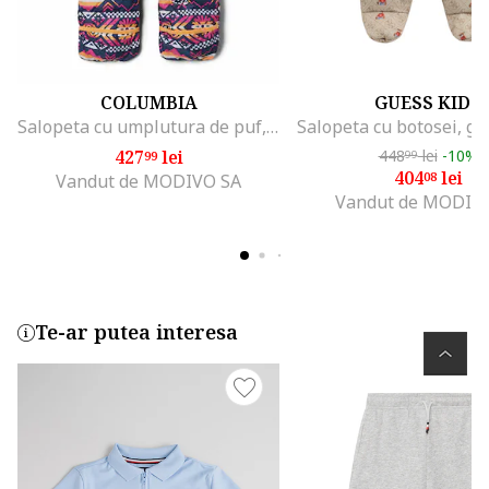
COLUMBIA
GUESS KIDS
Salopeta cu umplutura de puf, pentru schi si snowboarding Snugly Bunny, Piersica/Bleumarin
427
lei
448
lei
-10%
99
99
404
lei
08
Vandut de MODIVO SA
Vandut de MODIV
Te-ar putea interesa