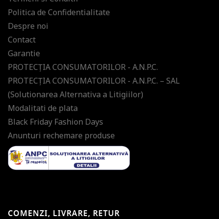
Politica de Confidentialitate
Despre noi
Contact
Garantie
PROTECŢIA CONSUMATORILOR - A.N.P.C.
PROTECŢIA CONSUMATORILOR - A.N.P.C. – SAL
(Solutionarea Alternativa a Litigiilor)
Modalitati de plata
Black Friday Fashion Days
Anunturi rechemare produse
COMENZI, LIVRARE, RETUR