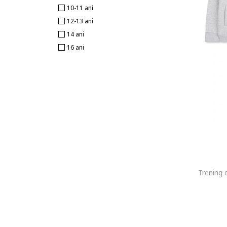
10-11 ani
12-13 ani
14 ani
16 ani