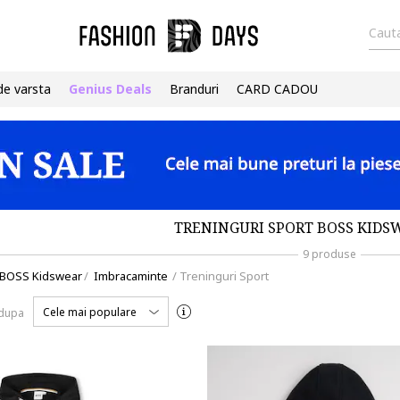
Cauta
de varsta
Genius Deals
Branduri
CARD CADOU
TRENINGURI SPORT BOSS KIDS
9 produse
BOSS Kidswear
/
Imbracaminte
/
Treninguri Sport
Cele mai populare
 dupa