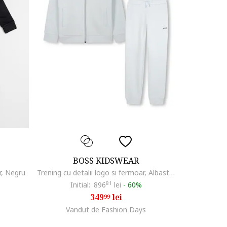
BOSS KIDSWEAR
r, Negru
Trening cu detalii logo si fermoar, Albastru glaciar
Initial:
896
81
lei
-
60%
349
lei
99
Vandut de Fashion Days