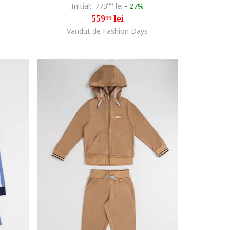
Initial:
773
99
lei
-
27%
559
lei
99
Vandut de Fashion Days