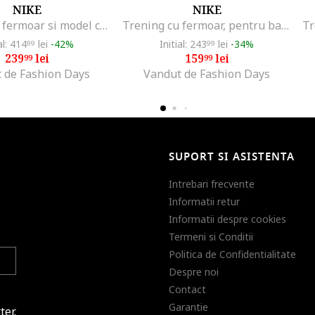
NIKE
NIKE
Trening cu fermoar si model colorblock Sportswear, Alb/Negru stins
Trening cu fermoar, pentru baschet Air Jordan, Rosu/Negru/Alb optic
al: 414
lei
-42%
Initial: 243
lei
-34%
99
99
239
lei
159
lei
99
99
 de Fashion Days
Vandut de Fashion Days
SUPORT SI ASISTENTA
Intrebari frecvente
Informatii retur
Informatii despre cookies
Termeni si Conditii
Politica de Confidentialitate
Despre noi
Contact
Garantie
ter.