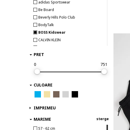
adidas Sportswear
Be Board
Beverly Hills Polo Club
BodyTalk
BOSS Kidswear
CALVIN KLEIN
CMP
PRET
Coccodrillo
Diadora
0
751
EA7
Givova
CULOARE
Harry Potter
Hummel
IDO
IMPRIMEU
Jack & Jones
Joma
MARIME
sterge
Kappa
57 - 62 cm