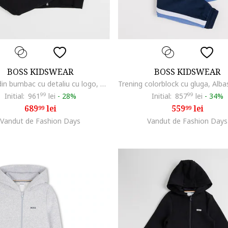
BOSS KIDSWEAR
BOSS KIDSWEAR
Trening din bumbac cu detaliu cu logo, Negru
Initial:
961
99
lei
-
28%
Initial:
857
99
lei
-
34%
689
lei
559
lei
99
99
Vandut de Fashion Days
Vandut de Fashion Days