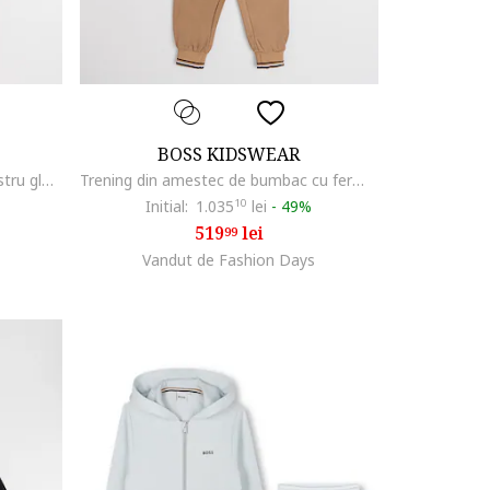
BOSS KIDSWEAR
Trening colorblock cu gluga, Albastru glaciar/Bleumarin
Trening din amestec de bumbac cu fermoar, Maro
Initial:
1.035
10
lei
-
49%
519
lei
99
Vandut de Fashion Days