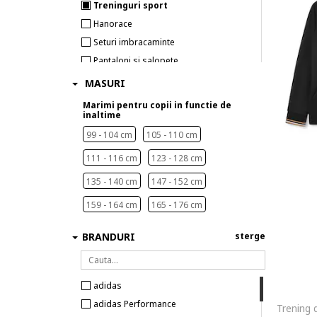
Treninguri sport
Hanorace
Seturi imbracaminte
Pantaloni si salopete
Pantaloni scurti
MASURI
Costume de baie
Marimi pentru copii in functie de
inaltime
99 - 104 cm
105 - 110 cm
111 - 116 cm
123 - 128 cm
135 - 140 cm
147 - 152 cm
159 - 164 cm
165 - 176 cm
BRANDURI
sterge
adidas
adidas Performance