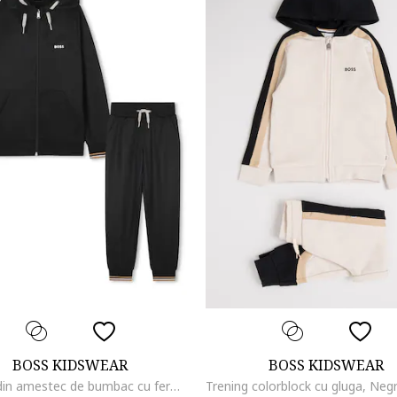
BOSS KIDSWEAR
BOSS KIDSWEAR
Trening din amestec de bumbac cu fermoar, Negru