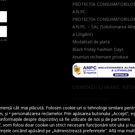
PROTECŢIA CONSUMATORILOR
A.N.P.C.
PROTECŢIA CONSUMATORILOR
A.N.P.C. – SAL (Solutionarea Alt
a Litigiilor)
ervice
Modalitati de plata
Black Friday Fashion Days
Anunturi rechemare produse
a de
COMENZI, LIVRARE, RET
Intrebari frecvente
Metode de plata
riență cât mai plăcută. Folosim cookie-uri si tehnologii similare pentr
i, și • personalizarea reclamelor. Prin apăsarea butonului „Accept”, eș
Metode de livrare
nformațiile despre dispozitiv) să fie utilizate de noi și de partenerii
Informatii garantii
 vom folosi doar cookie-uri strict necesare funcționării site-ului și nu
Informatii retur
ințele oricând apăsând pe „Administrează preferințele”. Află mai mul