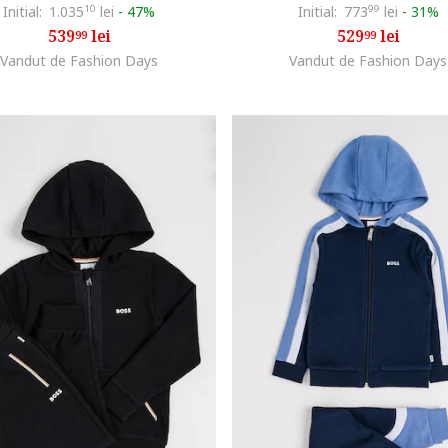
Initial:
1.035
10
lei
-
47%
Initial:
773
99
lei
-
31%
539
lei
529
lei
99
99
Vandut de Fashion Days
Vandut de Fashion Days