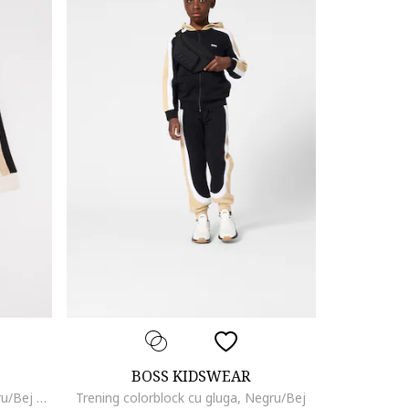
BOSS KIDSWEAR
Trening colorblock cu gluga, Negru/Bej deschis
Trening colorblock cu gluga, Negru/Bej