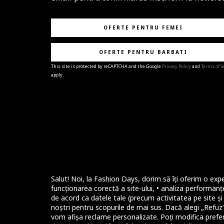
OFERTE PENTRU FEMEI
OFERTE PENTRU BARBATI
This site is protected by reCAPTCHA and the Google
Privacy Policy
and
Terms of S
apply.
BRAVO!
Te-ai abonat cu succes la newsletter folosind adres
e-mail
%email%
.
Ti-am pregatit noutati despre brandurile noastre,
selectii exclusive si ultimele tendinte in moda!
Salut! Noi, la Fashion Days, dorim să îți oferim o expe
funcționarea corectă a site-ului, • analiza performanțe
de acord ca datele tale (precum activitatea pe site și i
noștri pentru scopurile de mai sus. Dacă alegi „Refuz”,
vom afișa reclame personalizate. Poți modifica prefer