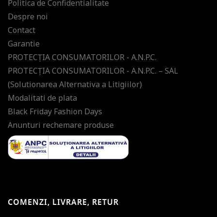
Politica de Confidentialitate
Despre noi
Contact
Garantie
PROTECŢIA CONSUMATORILOR - A.N.P.C.
PROTECŢIA CONSUMATORILOR - A.N.P.C. – SAL
(Solutionarea Alternativa a Litigiilor)
Modalitati de plata
Black Friday Fashion Days
Anunturi rechemare produse
COMENZI, LIVRARE, RETUR