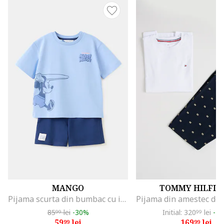
MANGO
TOMMY HILFIG
Pijama scurta din bumbac cu imprimeu cu Mickey Mouse, Albastru lavanda/Bleumarin
85
lei
-30%
Initial: 320
lei
-4
99
99
59
lei
169
lei
99
99