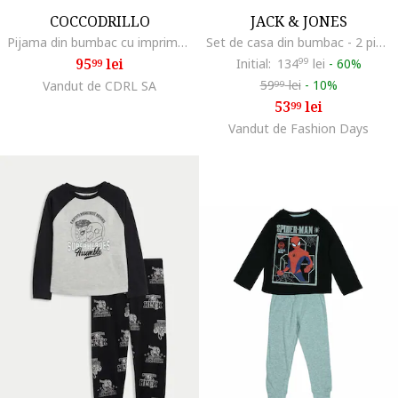
COCCODRILLO
JACK & JONES
Pijama din bumbac cu imprimeu grafic
Set de casa din bumbac - 2 piese, Negru
95
lei
Initial:
134
99
lei
-
60%
99
59
lei
-
10%
Vandut de CDRL SA
99
53
lei
99
Vandut de Fashion Days