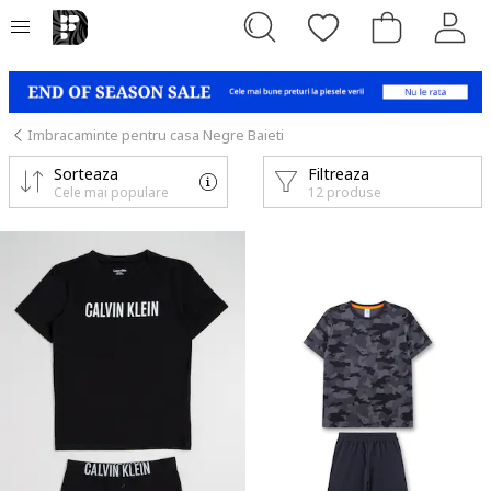
Imbracaminte pentru casa Negre Baieti
Sorteaza
Filtreaza
Cele mai populare
12 produse