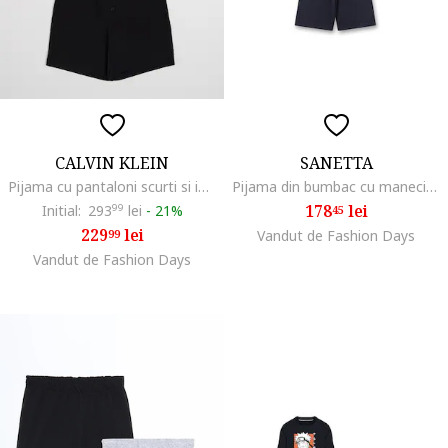
CALVIN KLEIN
SANETTA
Pijama cu pantaloni scurti si imprimeu logo, Negru
Pijama din bumbac cu maneci scurte, Negru/Gri
178
lei
Initial:
293
99
lei
-
21%
45
229
lei
99
Vandut de Fashion Days
Vandut de Fashion Days