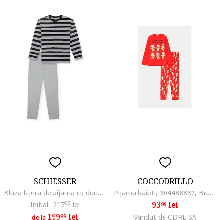
SCHIESSER
COCCODRILLO
Bluza lejera de pijama cu dungi, Negru/Gri
Pijama baieti, 304488832, Bumbac, 92-98 CM, Negru
93
lei
Initial:
217
95
lei
99
199
lei
99
Vandut de CDRL SA
de la