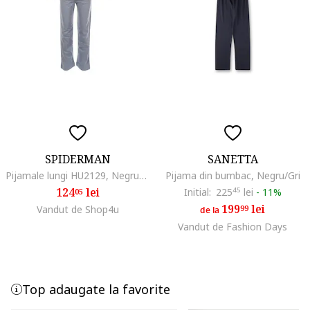
SPIDERMAN
SANETTA
Pijamale lungi HU2129, Negru/Gri
Pijama din bumbac, Negru/Gri
124
lei
Initial:
225
45
lei
-
11%
05
199
lei
Vandut de Shop4u
99
de la
Vandut de Fashion Days
Top adaugate la favorite