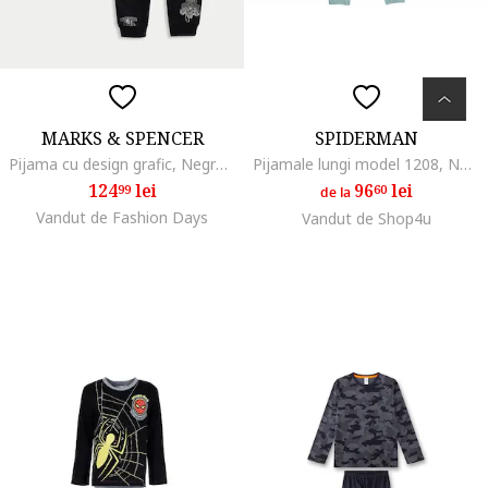
MARKS & SPENCER
SPIDERMAN
Pijama cu design grafic, Negru/Gri deschis
Pijamale lungi model 1208, Negru/Gri
124
lei
96
lei
99
60
de la
Vandut de Fashion Days
Vandut de Shop4u