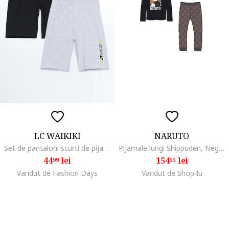
LC WAIKIKI
NARUTO
Set de pantaloni scurti de pijama - 2 Piese, Negru/Gri deschis melange
Pijamale lungi Shippuden, Negru
44
lei
154
lei
99
55
Vandut de Fashion Days
Vandut de Shop4u