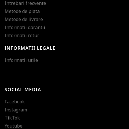
Intrebari frecvente
Metode de plata
Metode de livrare
Informatii garantii
Informatii retur
INFORMATII LEGALE
Mareste dimensiunea
Informatii utile
Micsoreaza dimensiu
Mareste spatierea tex
SOCIAL MEDIA
Micsoreaza spatierea
Facebook
Mareste inaltimea ra
Instagram
Micsoreaza inaltimea
TikTok
Inverseaza culorile
Youtube