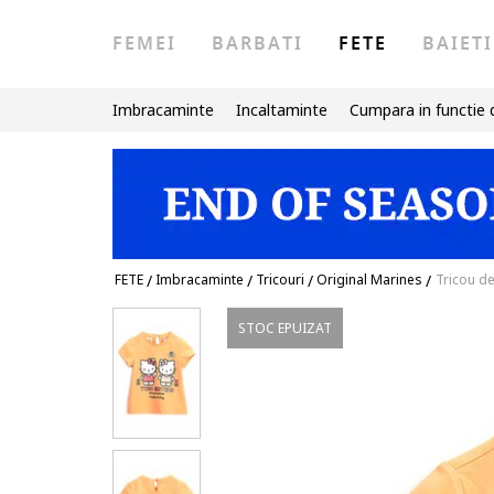
FEMEI
BARBATI
FETE
BAIETI
Imbracaminte
Incaltaminte
Cumpara in functie 
FETE
/
Imbracaminte
/
Tricouri
/
Original Marines
/
Tricou de
STOC EPUIZAT