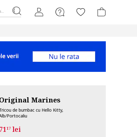
...
Original Marines
Tricou de bumbac cu Hello Kitty,
Alb/Portocaliu
71
lei
17