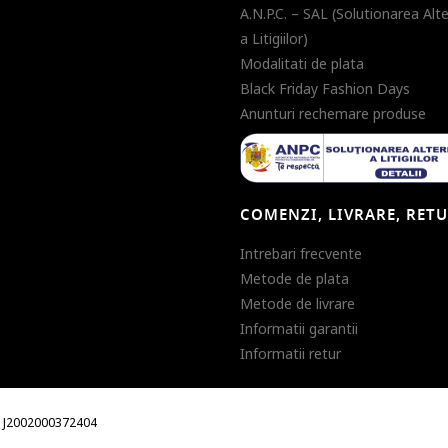
A.N.P.C. – SAL (Solutionarea Alt
a Litigiilor)
Modalitati de plata
Black Friday Fashion Days
Anunturi rechemare produse
COMENZI, LIVRARE, RET
Intrebari frecvente
Metode de plata
Metode de livrare
Informatii garantii
Informatii retur
m. J2002000372404