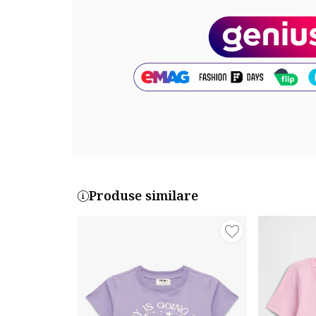
Cod produs:
DEPV1137NF-141135TCX
Produse similare