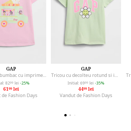
GAP
GAP
Tricou din bumbac cu imprimeu grafic, Roz pastel
Tricou cu decolteu rotund si imprimeu, Verde pal
ial: 82
lei
-25%
Initial: 69
lei
-35%
99
99
61
lei
44
lei
99
99
 de Fashion Days
Vandut de Fashion Days