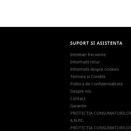
SUPORT SI ASISTENTA
Intrebari frecvente
Informatii retur
Informatii despre cookies
Termeni si Conditii
Politica de Confidentialitate
Despre noi
Contact
Garantie
PROTECŢIA CONSUMATORILOR
A.N.P.C.
PROTECŢIA CONSUMATORILOR