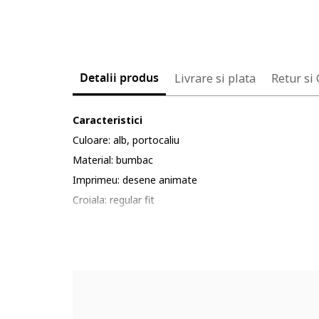
Detalii produs
Livrare si plata
Retur si
Caracteristici
Culoare: alb, portocaliu
Material: bumbac
Imprimeu: desene animate
Croiala: regular fit
Decolteu: rotund
Lungime maneca: maneca scurta
Poveste/Personaj: hello kitty
Compozitie
Exterior: 92% bumbac, 8% elastan