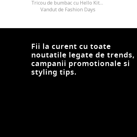
Tricou de bumbac cu Hello Kitty, Alb/Portocaliu
Vandut de Fashion Days
Fii la curent cu toate
noutatile legate de trends,
campanii promotionale si
styling tips.