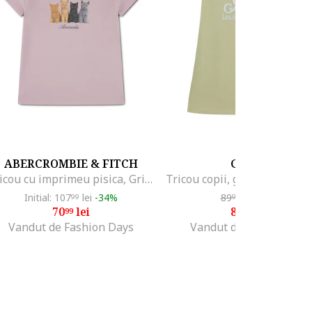
ABERCROMBIE & FITCH
GUESS
Tricou cu imprimeu pisica, Gri/Maro camel/Roz stins
Initial: 107
lei
-34%
89
lei
-10%
99
99
70
lei
80
lei
99
99
Vandut de Fashion Days
Vandut de MODIVO SA