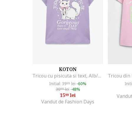
KOTON
Tricou cu pisicuta si text, Alb/Lila
Initial: 39
lei
-60%
Init
99
30
lei
-48%
99
15
lei
99
Vandut
Vandut de Fashion Days