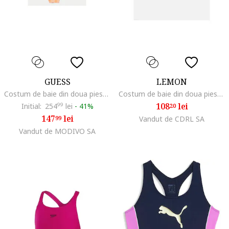
GUESS
LEMON
Costum de baie din doua piese cu monograma
Costum de baie din doua piese cu motive abstracte
108
lei
Initial:
254
99
lei
-
41%
20
147
lei
99
Vandut de CDRL SA
Vandut de MODIVO SA