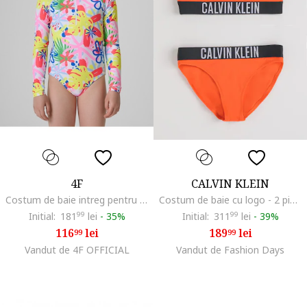
4F
CALVIN KLEIN
Costum de baie intreg pentru fete, multicolor, protectie UV, uscare rapida, poliester/elastan
Costum de baie cu logo - 2 piese, Negru/Portocaliu
Initial:
181
99
lei
-
35%
Initial:
311
99
lei
-
39%
116
lei
189
lei
99
99
Vandut de 4F OFFICIAL
Vandut de Fashion Days