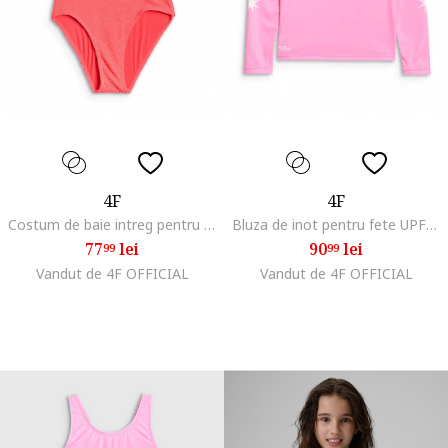
4F
4F
Costum de baie intreg pentru fete portocaliu, poliester/elastan, cu uscare rapida
Bluza de inot pentru fete UPF 50+, uscare rapida, imprimeu, roz, poliester
77
lei
90
lei
99
99
Vandut de 4F OFFICIAL
Vandut de 4F OFFICIAL