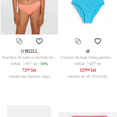
O'NEILL
4F
Bustiera de baie cu bretele incrucisate, Piersica
Costum de baie intreg pentru fete albastru, uscare rapida, bretele incrucisate, poliester|elastan
Initial:
176
91
lei
-
58%
Initial:
142
99
lei
72
lei
129
lei
99
99
Vandut de Fashion Days
Vandut de 4F OFFICIAL