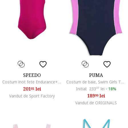
SPEEDO
PUMA
Costum inot fete Endurance+ Medalist roz – rezistent la clor, antrenament, Roz
Costum de baie, Swim Girls T7 Swimsuit 1P, Albastru
201
lei
Initial:
233
37
lei
-
18%
01
189
lei
Vandut de Sport Factory
99
Vandut de ORIGINALS