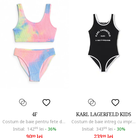
4F
KARL LAGERFELD KIDS
Costum de baie pentru fete doua piese, multicolor, material elastic, uscare rapida
Costum de baie intreg cu imprimeu logo, Negru stins/Alb murdar
Initial:
142
99
lei
-
36%
Initial:
343
99
lei
-
30%
90
lei
239
lei
99
99