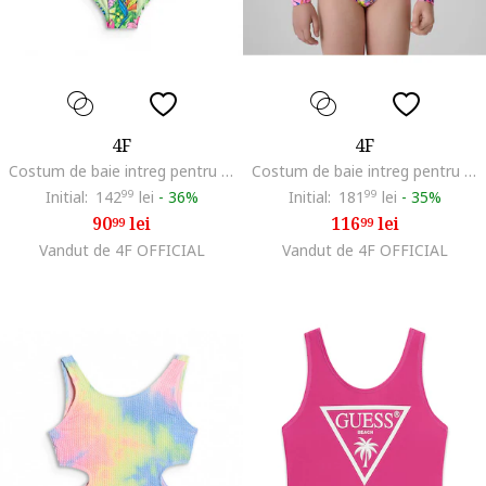
4F
4F
Costum de baie intreg pentru fete multicolor, uscare rapida, captuseala completa
Costum de baie intreg pentru fete multicolor, protectie UV, uscare rapida, poliester-elastan
Initial:
142
99
lei
-
36%
Initial:
181
99
lei
-
35%
90
lei
116
lei
99
99
Vandut de 4F OFFICIAL
Vandut de 4F OFFICIAL