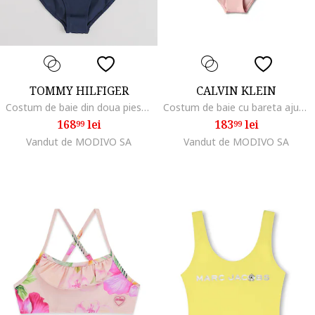
TOMMY HILFIGER
CALVIN KLEIN
Costum de baie din doua piese cu bretele pe spate, Rosu/Alb optic/Bleumarin
Costum de baie cu bareta ajustabila si detaliu logo- 2 piese
168
lei
183
lei
99
99
Vandut de MODIVO SA
Vandut de MODIVO SA