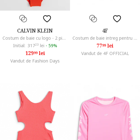
CALVIN KLEIN
4F
Costum de baie cu logo - 2 piese, Coral
Costum de baie intreg pentru fete protectie impotriva clorului, UPF 30+, roz|mov, poliamida|elastan
77
lei
Initial:
317
23
lei
-
59%
99
129
lei
99
Vandut de 4F OFFICIAL
Vandut de Fashion Days