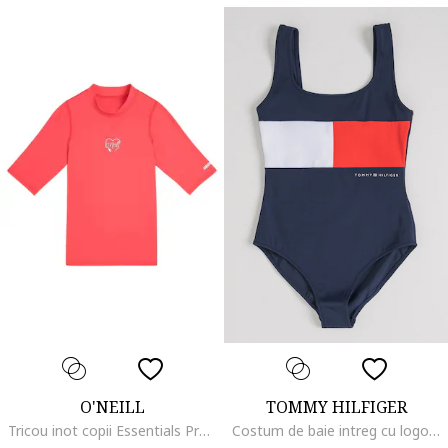
O'NEILL
TOMMY HILFIGER
Tricou inot copii Essentials Protectie UV SS 2025, Rosu deschis
Costum de baie intreg cu logo, Rosu/Alb optic/Bleumarin