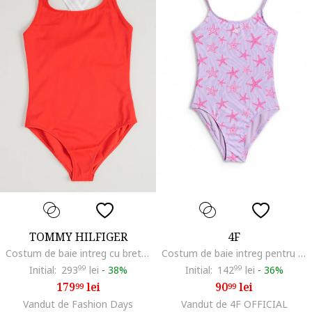
TOMMY HILFIGER
4F
Costum de baie intreg cu bretele incrucisate pe spate, Rosu/Alb optic
Costum de baie intreg pentru fete uscare rapida, bretele reglabile, Mov/Roz
Initial:
293
99
lei
-
38%
Initial:
142
99
lei
-
36%
179
lei
90
lei
99
99
Vandut de Fashion Days
Vandut de 4F OFFICIAL