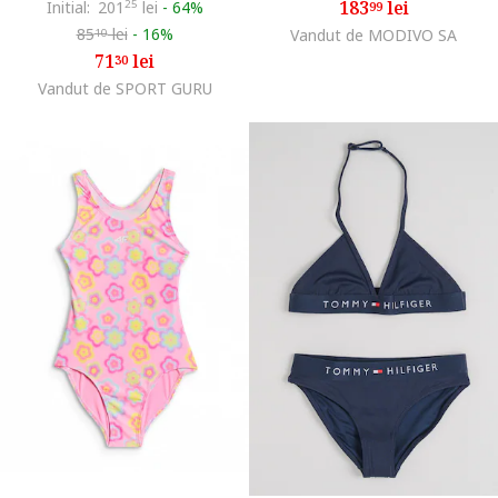
183
lei
Initial:
201
25
lei
-
64%
99
85
lei
-
16%
Vandut de MODIVO SA
10
71
lei
30
Vandut de SPORT GURU