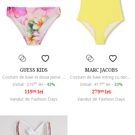
GUESS KIDS
MARC JACOBS
Costum de baie in doua piese cu model, Piersica/Roz
Costum de baie intreg cu decupaj pe partea din spate, Galben
Initial:
210
99
lei
-
43%
Initial:
417
99
lei
-
33%
119
lei
279
lei
99
99
Vandut de Fashion Days
Vandut de Fashion Days