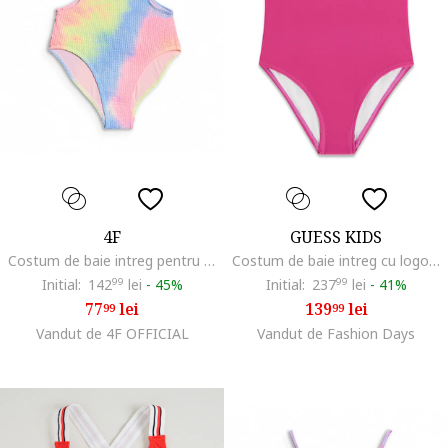
4F
GUESS KIDS
Costum de baie intreg pentru fete multicolor, material moale, bretele fara ajustare
Costum de baie intreg cu logo, Fucsia
Initial:
142
99
lei
-
45%
Initial:
237
99
lei
-
41%
77
lei
139
lei
99
99
Vandut de 4F OFFICIAL
Vandut de Fashion Days