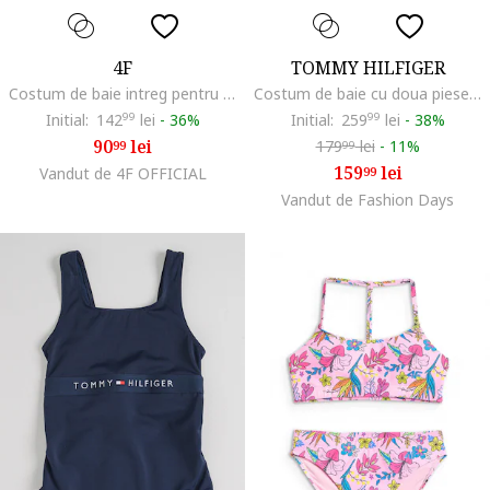
4F
TOMMY HILFIGER
Costum de baie intreg pentru fete multicolor, uscare rapida, bretele fara reglare, poliester/elastan
Costum de baie cu doua piese si imprimeu logo, Albastru ultramarin
Initial:
142
99
lei
-
36%
Initial:
259
99
lei
-
38%
90
lei
179
lei
-
11%
99
99
159
lei
Vandut de 4F OFFICIAL
99
Vandut de Fashion Days