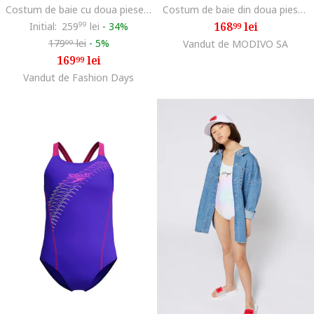
Costum de baie cu doua piese si logo brodat, Galben pal
Costum de baie din doua piese cu imprimeu uni
168
lei
Initial:
259
99
lei
-
34%
99
179
lei
-
5%
Vandut de MODIVO SA
99
169
lei
99
Vandut de Fashion Days