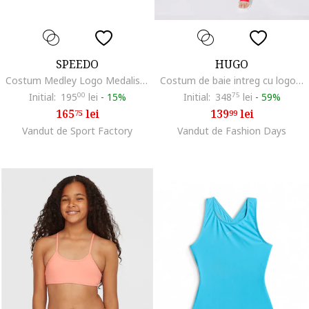
SPEEDO
HUGO
Costum Medley Logo Medalist, mov, rezistent la clor, Mov
Costum de baie intreg cu logo holografic, Verde pal/Lila/Argintiu
Initial:
195
00
lei
-
15%
Initial:
348
75
lei
-
59%
165
lei
139
lei
75
99
Vandut de Sport Factory
Vandut de Fashion Days