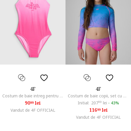
4F
4F
Costum de baie intreg pentru fete, roz, cu bretele fara reglare, captuseala completa
Costum de baie copii, set cu maneca lunga si slip, UPF 50+, roz/albastru, poliester|elastan
90
lei
Initial:
207
99
lei
-
43%
99
116
lei
Vandut de 4F OFFICIAL
99
Vandut de 4F OFFICIAL