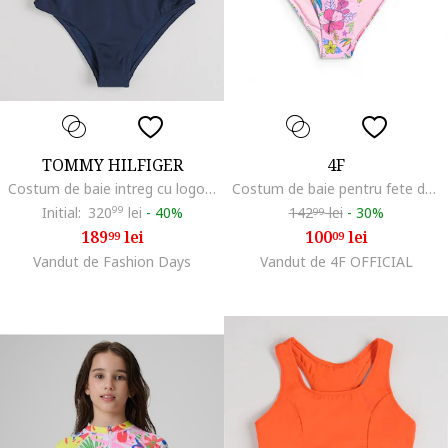
TOMMY HILFIGER
4F
Costum de baie intreg cu logo, Alb optic/Bleumarin
Costum de baie pentru fete doua piese, multicolor, uscare rapida, bretele fara ajustare, poliester|elastan
Initial:
320
99
lei
-
40%
142
lei
-
30%
99
189
lei
100
lei
99
09
Vandut de Fashion Days
Vandut de 4F OFFICIAL