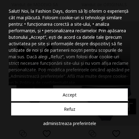
Vandut de MODIVO SA
Vandut de ORIGINALS
Mareste dimensiunea
Salut! Noi, la Fashion Days, dorim să îți oferim o experiență
Micsoreaza dimensiu
cât mai plăcută. Folosim cookie-uri si tehnologii similare
pentru: • funcționarea corectă a site-ului, • analiza
Mareste spatierea tex
performanței, și • personalizarea reclamelor. Prin apăsarea
butonului „Accept”, ești de acord ca datele tale (precum
Micsoreaza spatierea
activitatea pe site și informațiile despre dispozitiv) să fie
utilizate de noi și de partenerii noștri pentru scopurile de
Mareste inaltimea ra
mai sus. Dacă alegi „Refuz”, vom folosi doar cookie-uri
strict necesare funcționării site-ului și nu vom afișa reclame
Micsoreaza inaltimea
personalizate. Poți modifica preferințele oricând apăsând pe
„Administrează preferințele”. Află mai multe despre cookie-
Inverseaza culorile
uri în
Politica de confidentialitate
.
Nuante de gri
Accept
Cursor mare
accessibility
Refuz
Subliniaza link-urile
administreaza preferintele
Dezactiveaza animatii