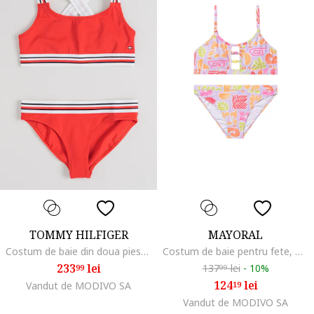
TOMMY HILFIGER
MAYORAL
Costum de baie din doua piese cu bretele incrucisate pe spate, Rosu/Alb optic
Costum de baie pentru fete, Multicolor
233
lei
137
lei
-
10%
99
99
124
lei
Vandut de MODIVO SA
19
Vandut de MODIVO SA