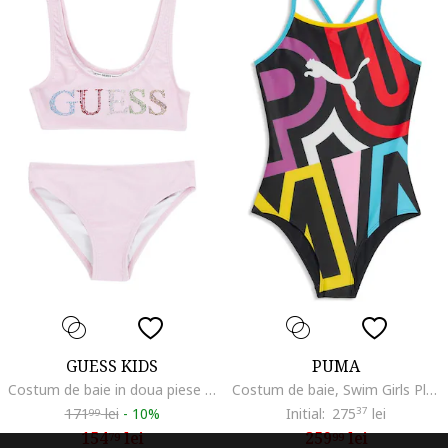
GUESS KIDS
PUMA
Costum de baie in doua piese cu logo cu strasuri, Roz pal
Costum de baie, Swim Girls Placed Print Swimsuit 1P, Rosu
171
lei
-
10%
Initial:
275
37
lei
99
154
lei
259
lei
79
99