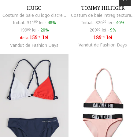
HUGO
TOMMY HILFIGER
Costum de baie cu logo discret, Negru stins/Gri antracit
Costum de baie intreg texturat cu decolteu in U pe spate, Portocaliu
Initial:
311
99
lei
-
48%
Initial:
320
99
lei
-
40%
199
lei
-
20%
209
lei
-
9%
99
99
159
lei
189
lei
99
99
de la
Vandut de Fashion Days
Vandut de Fashion Days