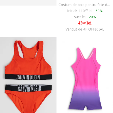
Costum de baie pentru fete doua piese, roz, poliester si elastan, bretele groase, uscare rapida
Initial:
110
99
lei
-
60%
54
lei
-
20%
38
43
lei
50
Vandut de 4F OFFICIAL