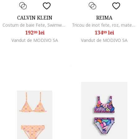
CALVIN KLEIN
REIMA
Costum de baie Fete, Swimwear, poliamida reciclata, Multicolor
Tricou de inot fete, roz, material poliamida si elastan, imprimeu grafic
192
lei
134
lei
99
99
Vandut de MODIVO SA
Vandut de MODIVO SA