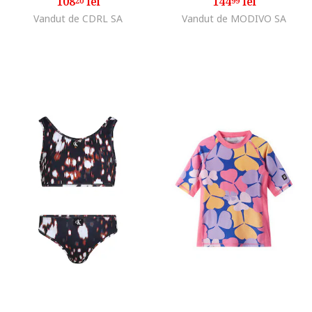
108
lei
144
lei
20
99
Vandut de CDRL SA
Vandut de MODIVO SA