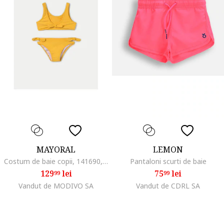
MAYORAL
LEMON
Costum de baie copii, 141690, Galben, Poliester
Pantaloni scurti de baie
129
lei
75
lei
99
99
Vandut de MODIVO SA
Vandut de CDRL SA