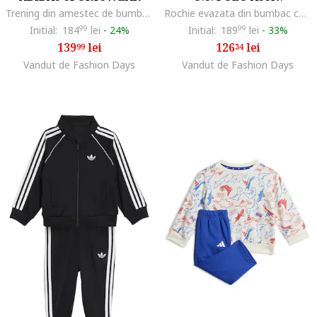
Trening din amestec de bumbac cu buzunar cargo, Alb/Crem
Rochie evazata din bumbac cu guler polo, Alb/Rosu cireasa
Initial:
184
99
lei
-
24%
Initial:
189
99
lei
-
33%
139
lei
126
lei
99
34
Vandut de Fashion Days
Vandut de Fashion Days