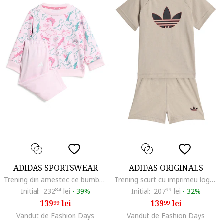
ADIDAS SPORTSWEAR
ADIDAS ORIGINALS
Trening din amestec de bumbac cu imprimeu, Alb/Turcoaz/Roz
Trening scurt cu imprimeu logo, Bej
Initial:
232
84
lei
-
39%
Initial:
207
99
lei
-
32%
139
lei
139
lei
99
99
Vandut de Fashion Days
Vandut de Fashion Days