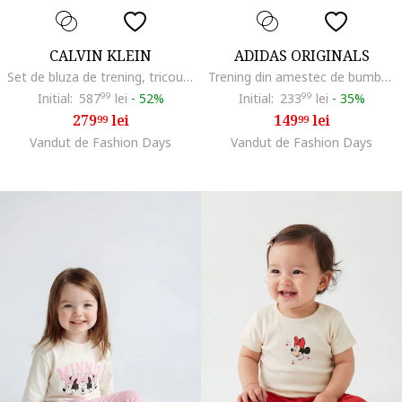
CALVIN KLEIN
ADIDAS ORIGINALS
Set de bluza de trening, tricou si pantaloni de trening din amestec de bumbac organic - 3 piese, Albastru pastel
Trening din amestec de bumbac, Negru/Verde lime
Initial:
587
99
lei
-
52%
Initial:
233
99
lei
-
35%
279
lei
149
lei
99
99
Vandut de Fashion Days
Vandut de Fashion Days