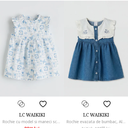
LC WAIKIKI
LC WAIKIKI
Rochie cu model si maneci scurte cu volane, Alb/Albastru lavanda
Rochie evazata de bumbac, Alb/Albastru paun
99