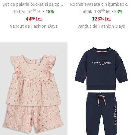
Set de palarie bucket si salopeta scurta din bumbac - 2 piese, Rosu/Verde lime
Rochie evazata din bumbac cu guler polo, Albastru ultramarin
Initial:
54
99
lei
-
18%
Initial:
189
99
lei
-
33%
44
lei
126
lei
99
34
Vandut de Fashion Days
Vandut de Fashion Days