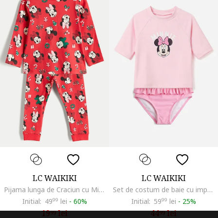
LC WAIKIKI
LC WAIKIKI
Pijama lunga de Craciun cu Minnie Mouse, Rosu/Negru
Set de costum de baie cu imprimeu desene animate - 2 piese, Roz
Initial:
49
99
lei
-
60%
Initial:
59
99
lei
-
25%
19
lei
44
lei
99
99