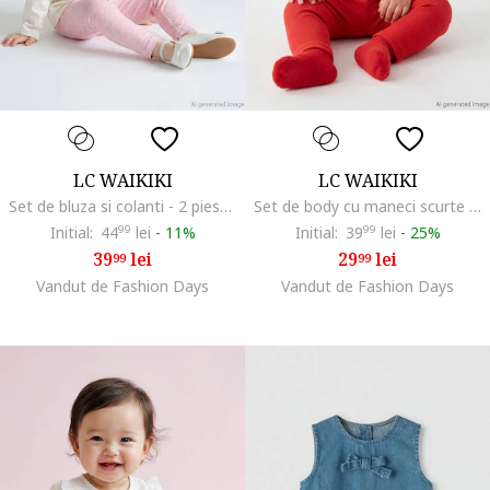
LC WAIKIKI
LC WAIKIKI
Set de bluza si colanti - 2 piese, Alb murdar/Roz
Set de body cu maneci scurte si pantaloni cu imprimeu desene animate - 2 piese, Rosu/Alb murdar
Initial:
44
99
lei
-
11%
Initial:
39
99
lei
-
25%
39
lei
29
lei
99
99
Vandut de Fashion Days
Vandut de Fashion Days