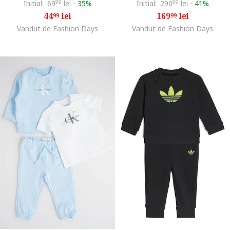
Initial:
69
99
lei
-
35%
Initial:
290
99
lei
-
41%
44
lei
169
lei
99
99
Vandut de Fashion Days
Vandut de Fashion Days