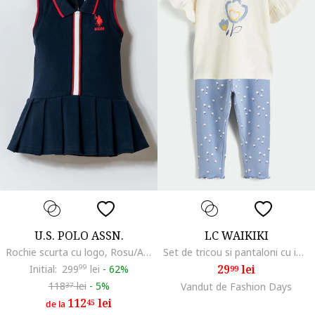
U.S. POLO ASSN.
LC WAIKIKI
Rochie scurta cu logo, Rosu/Alb/Bleumarin
Set de tricou si pantaloni cu imprimeu grafic, Albastru deschis/Bej deschis
29
lei
Initial:
299
99
lei
-
62%
99
118
lei
-
5%
Vandut de Fashion Days
37
112
lei
45
de la