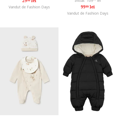
29
lei
Initial:
109
lei
99
99
lei
Vandut de Fashion Days
99
Vandut de Fashion Days