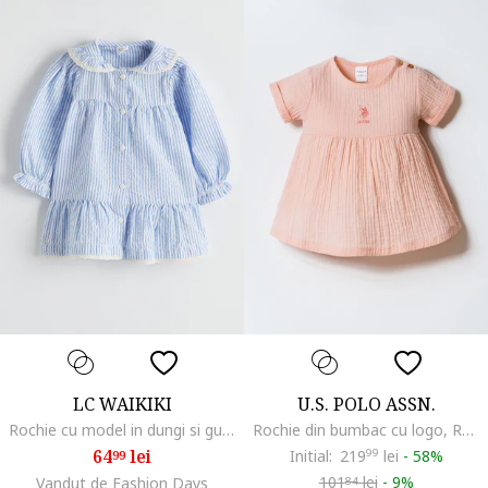
LC WAIKIKI
U.S. POLO ASSN.
Rochie cu model in dungi si guler Peter-Pan, Alb/Albastru deschis
Rochie din bumbac cu logo, Roz somon
64
lei
Initial:
219
99
lei
-
58%
99
101
lei
-
9%
Vandut de Fashion Days
84