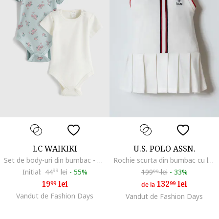
LC WAIKIKI
U.S. POLO ASSN.
Set de body-uri din bumbac - 2 piese, Alb/Roz pastel/Verde pal
Rochie scurta din bumbac cu logo, Rosu/Alb/Albastru ultramarin
Initial:
44
99
lei
-
55%
199
lei
-
33%
99
19
lei
132
lei
99
99
de la
Vandut de Fashion Days
Vandut de Fashion Days