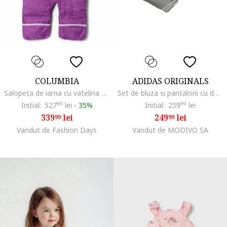
COLUMBIA
ADIDAS ORIGINALS
Salopeta de iarna cu vatelina Snuggly Bunny II, Violet prafuit
Set de bluza si pantaloni cu detalii logo, Alb/Negru
Initial:
527
99
lei
-
35%
Initial:
259
99
lei
339
lei
249
lei
99
99
Vandut de Fashion Days
Vandut de MODIVO SA