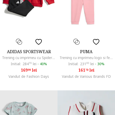
ADIDAS SPORTSWEAR
PUMA
Trening cu imprimeu cu Spider Man, Rosu/Alb/Negru
Trening cu imprimeu logo si fermoar, Roz pastel
Initial:
284
70
lei
-
40%
Initial:
231
00
lei
-
30%
169
lei
161
lei
99
70
Vandut de Fashion Days
Vandut de Various Brands FD