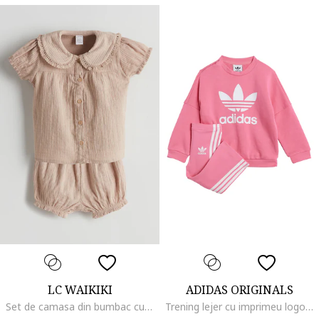
LC WAIKIKI
ADIDAS ORIGINALS
Set de camasa din bumbac cu guler Peter-Pan si pantaloni scurti bufanti - 2 piese, Bej deschis
Trening lejer cu imprimeu logo, Alb/Roz deschis