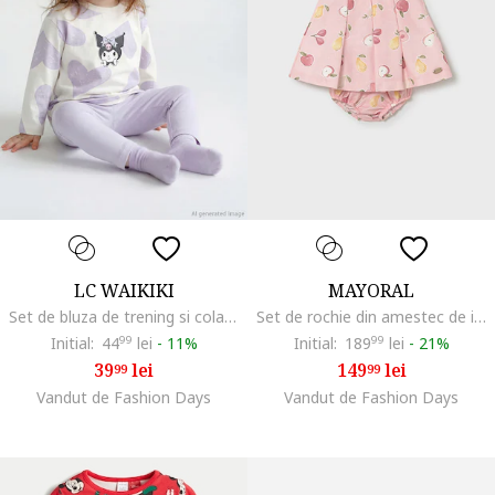
LC WAIKIKI
MAYORAL
Set de bluza de trening si colanti - 2 piese, Alb/Lila
Set de rochie din amestec de in cu model si chiloti - 2 piese, Roz pastel
Initial:
44
99
lei
-
11%
Initial:
189
99
lei
-
21%
39
lei
149
lei
99
99
Vandut de Fashion Days
Vandut de Fashion Days