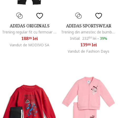
ADIDAS ORIGINALS
ADIDAS SPORTSWEAR
Trening regular fit cu fermoar si logo, Alb/Negru
Trening din amestec de bumbac cu imprimeu, Albastru royal/Alb murdar
188
lei
Initial:
232
84
lei
-
39%
99
139
lei
Vandut de MODIVO SA
99
Vandut de Fashion Days