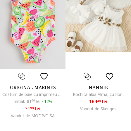
ORIGINAL MARINES
NANNIE
Costum de baie cu imprimeu cu fructe, Alb/Fucsia/Verde neon
Rochita alba Alma, cu flori,
164
lei
Initial:
81
99
lei
-
12%
40
71
lei
99
Vandut de Skenges
Vandut de MODIVO SA