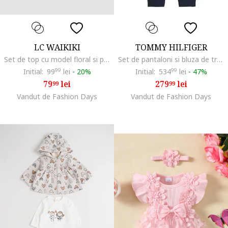
LC WAIKIKI
TOMMY HILFIGER
Set de top cu model floral si pantaloni scurti cu volane, Nude rose
Set de pantaloni si bluza de trening din bumbac organic cu imprimeu logo - 2 piese, Bleumarin
Initial:
99
99
lei
-
20%
Initial:
534
99
lei
-
47%
79
lei
279
lei
99
99
Vandut de Fashion Days
Vandut de Fashion Days