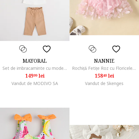
MAYORAL
NANNIE
Set de imbracaminte cu model grafic - 3 piese, Alb/Caramel
Rochiță Fetițe Roz cu Floricele Daria
149
lei
158
lei
99
40
Vandut de MODIVO SA
Vandut de Skenges