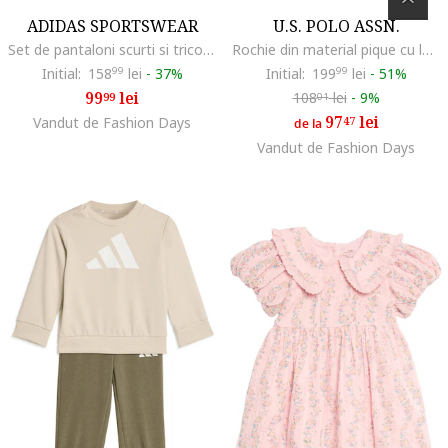
ADIDAS SPORTSWEAR
U.S. POLO ASSN.
Set de pantaloni scurti si tricou cu imprimeu logo, Albastru pastel/Albastru royal/Alb optic
Rochie din material pique cu logo, Alb
Initial:
158
99
lei
-
37%
Initial:
199
99
lei
-
51%
99
lei
108
lei
-
9%
99
01
97
lei
Vandut de Fashion Days
47
de la
Vandut de Fashion Days