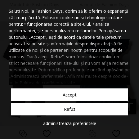
Vandut de Fashion Days
Vandut de Fashion Days
Mareste dimensiunea
Salut! Noi, la Fashion Days, dorim să îți oferim o experiență
Micsoreaza dimensiu
cât mai plăcută. Folosim cookie-uri si tehnologii similare
pentru: • funcționarea corectă a site-ului, • analiza
Mareste spatierea tex
performanței, și • personalizarea reclamelor. Prin apăsarea
butonului „Accept”, ești de acord ca datele tale (precum
Micsoreaza spatierea
activitatea pe site și informațiile despre dispozitiv) să fie
utilizate de noi și de partenerii noștri pentru scopurile de
Mareste inaltimea ra
mai sus. Dacă alegi „Refuz”, vom folosi doar cookie-uri
strict necesare funcționării site-ului și nu vom afișa reclame
Micsoreaza inaltimea
personalizate. Poți modifica preferințele oricând apăsând pe
„Administrează preferințele”. Află mai multe despre cookie-
Inverseaza culorile
uri în
Politica de confidentialitate
.
Nuante de gri
Accept
Cursor mare
accessibility
Refuz
Subliniaza link-urile
administreaza preferintele
Dezactiveaza animatii