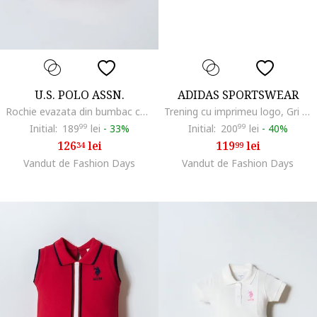
U.S. POLO ASSN.
ADIDAS SPORTSWEAR
Rochie evazata din bumbac cu guler polo, Alb/Roz
Trening cu imprimeu logo, Gri melange/Roz
Initial:
189
99
lei
-
33%
Initial:
200
99
lei
-
40%
126
lei
119
lei
34
99
Vandut de Fashion Days
Vandut de Fashion Days