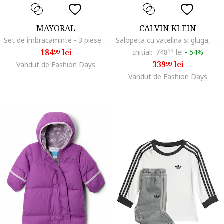
MAYORAL
CALVIN KLEIN
Set de imbracaminte - 3 piese, Alb murdar/Bej deschis
Salopeta cu vatelina si gluga, Negru
184
lei
Initial:
748
99
lei
-
54%
99
339
lei
Vandut de Fashion Days
99
Vandut de Fashion Days