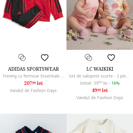
ADIDAS SPORTSWEAR
LC WAIKIKI
Trening cu fermoar Essentials Climacool, Rosu/Negru
Set de salopete scurte - 2 piese, Alb/Roz
207
lei
Initial:
59
99
lei
-
16%
99
49
lei
Vandut de Fashion Days
99
Vandut de Fashion Days