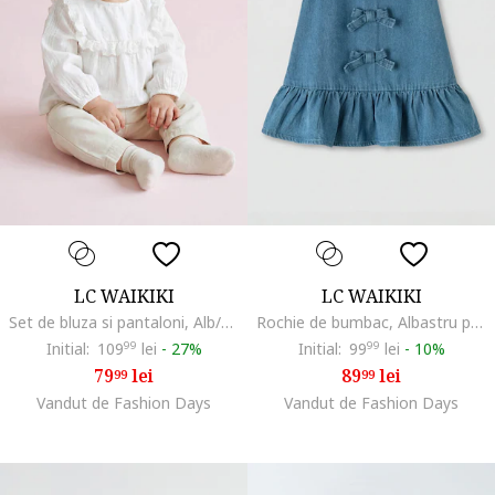
LC WAIKIKI
LC WAIKIKI
Set de bluza si pantaloni, Alb/Maro deschis
Rochie de bumbac, Albastru paun
Initial:
109
99
lei
-
27%
Initial:
99
99
lei
-
10%
79
lei
89
lei
99
99
Vandut de Fashion Days
Vandut de Fashion Days