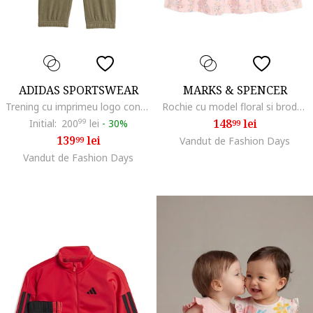
ADIDAS SPORTSWEAR
MARKS & SPENCER
Trening cu imprimeu logo contrastant, Verde masliniu/Crem
Rochie cu model floral si broderie, Roz
148
lei
Initial:
200
99
lei
-
30%
99
139
lei
99
Vandut de Fashion Days
Vandut de Fashion Days