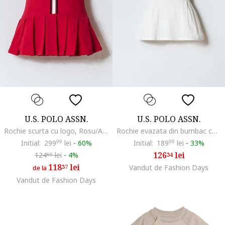
U.S. POLO ASSN.
U.S. POLO ASSN.
Rochie scurta cu logo, Rosu/Albastru ultramarin
Rochie evazata din bumbac cu guler polo, Alb murdar/Roz
Initial:
299
99
lei
-
60%
Initial:
189
99
lei
-
33%
126
lei
124
lei
-
4%
34
60
118
lei
37
Vandut de Fashion Days
de la
Vandut de Fashion Days