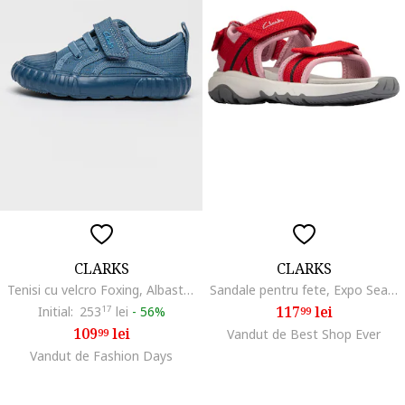
CLARKS
CLARKS
Tenisi cu velcro Foxing, Albastru prafuit
Sandale pentru fete, Expo Sea, Material textil/Cauciuc, Rosu, Masura
117
lei
Initial:
253
17
lei
-
56%
99
109
lei
99
Vandut de Best Shop Ever
Vandut de Fashion Days