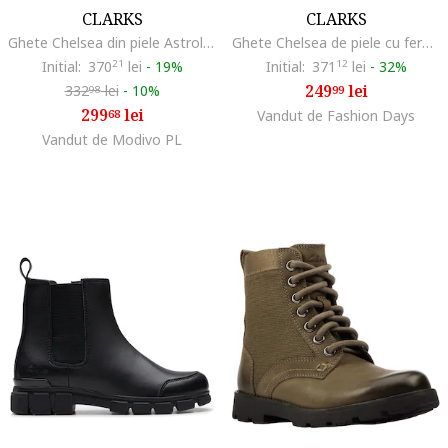
CLARKS
CLARKS
Ghete Chelsea din piele Astrol Orin, Negru
Ghete Chelsea de piele cu fermoar Astrol, Negru stins
Initial:
370
21
lei
-
19%
Initial:
371
12
lei
-
32%
249
lei
332
lei
-
10%
99
98
299
lei
68
Vandut de Fashion Days
Vandut de Modivo PL