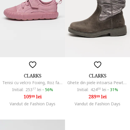
CLARKS
CLARKS
Tenisi cu velcro Foxing, Roz fandango
Ghete din piele intoarsa Pewter, Gri/Argintiu
Initial:
253
17
lei
-
56%
Initial:
424
00
lei
-
31%
109
lei
289
lei
99
99
Vandut de Fashion Days
Vandut de Fashion Days