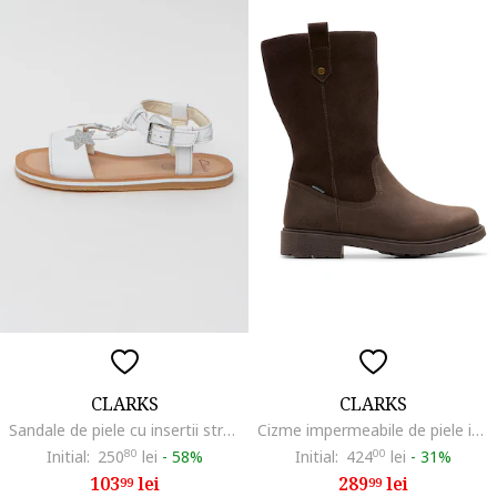
CLARKS
CLARKS
Sandale de piele cu insertii stralucitoare Finch Summer
Cizme impermeabile de piele intoarsa Astrol, Maro inchis
Initial:
250
80
lei
-
58%
Initial:
424
00
lei
-
31%
103
lei
289
lei
99
99