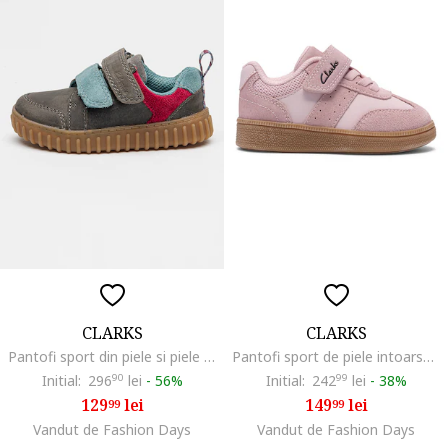
CLARKS
CLARKS
Pantofi sport din piele si piele intoarsa cu inchidere cu barete velcro Cove, Gri
Pantofi sport de piele intoarsa cu insertii din material textil Cypress, Roz deschis
Initial:
296
90
lei
-
56%
Initial:
242
99
lei
-
38%
129
lei
149
lei
99
99
Vandut de Fashion Days
Vandut de Fashion Days