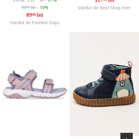
99
lei
-
10%
Vandut de Best Shop Ever
99
89
lei
99
Vandut de Fashion Days