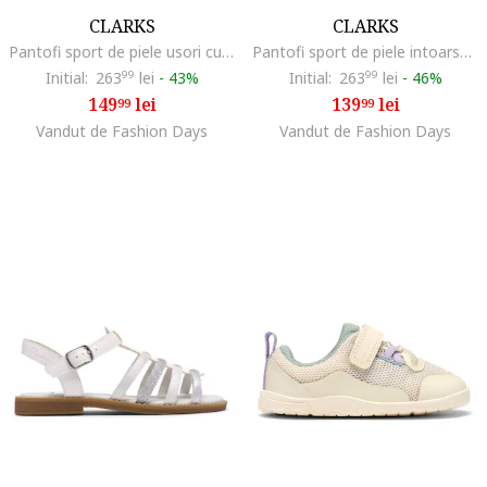
CLARKS
CLARKS
Pantofi sport de piele usori cu sireturi elastice Selva Line, Lila/Ametist/Liliac prafuit
Pantofi sport de piele intoarsa Cypress, Alb fildes/Maro
Initial:
263
99
lei
-
43%
Initial:
263
99
lei
-
46%
149
lei
139
lei
99
99
Vandut de Fashion Days
Vandut de Fashion Days