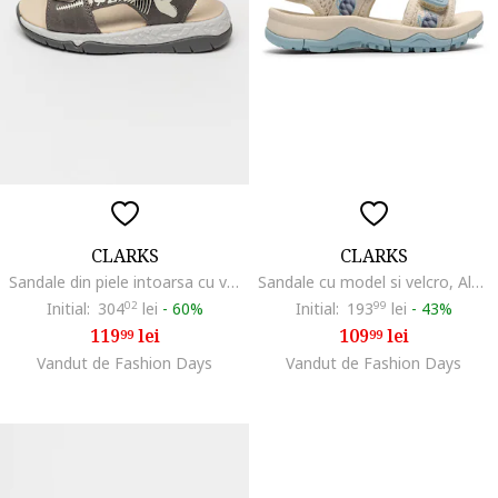
CLARKS
CLARKS
Sandale din piele intoarsa cu velcro Spiney Tail, Gri/Gri inchis
Sandale cu model si velcro, Albastru pastel/Galben/Lila/Crem
Initial:
304
02
lei
-
60%
Initial:
193
99
lei
-
43%
119
lei
109
lei
99
99
Vandut de Fashion Days
Vandut de Fashion Days