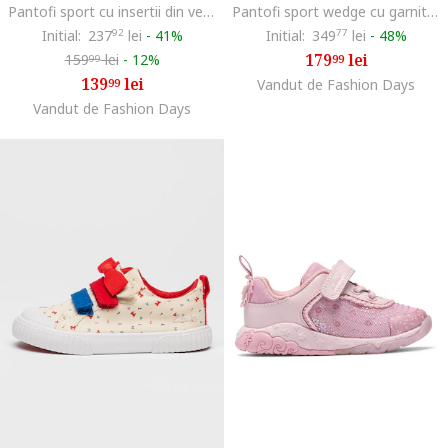
Pantofi sport cu insertii din velcro si velcro Feather, Bleumarin
Pantofi sport wedge cu garnituri metalice, Lila/Albastru glaciar
Initial:
237
92
lei
-
41%
Initial:
349
77
lei
-
48%
179
lei
159
lei
-
12%
99
99
139
lei
99
Vandut de Fashion Days
Vandut de Fashion Days