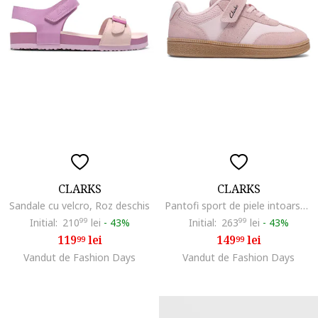
CLARKS
CLARKS
Sandale cu velcro, Roz deschis
Pantofi sport de piele intoarsa cu garnituri din material textil Cypress, Roz deschis/Roz pal
Initial:
210
99
lei
-
43%
Initial:
263
99
lei
-
43%
119
lei
149
lei
99
99
Vandut de Fashion Days
Vandut de Fashion Days