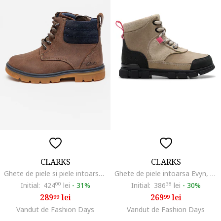
CLARKS
CLARKS
Ghete de piele si piele intoarsa Lorcam, Albastru inchis/Maro inchis/Caramel
Ghete de piele intoarsa Evyn, Alb fildes/Negru/Maro nisip
Initial:
424
00
lei
-
31%
Initial:
386
38
lei
-
30%
289
lei
269
lei
99
99
Vandut de Fashion Days
Vandut de Fashion Days