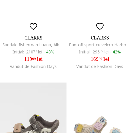
CLARKS
CLARKS
Sandale fisherman Luana, Alb fildes/Alb murdar/Argintiu
Pantofi sport cu velcro Harbour Hero, Bej/Lila
Initial:
210
99
lei
-
43%
Initial:
295
99
lei
-
42%
119
lei
169
lei
99
99
Vandut de Fashion Days
Vandut de Fashion Days