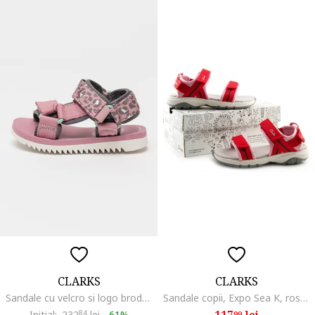
CLARKS
CLARKS
Sandale cu velcro si logo brodat Peak Web, Gri/Roz deschis
Sandale copii, Expo Sea K, rosu, textil,
117
lei
Initial:
232
84
lei
-
61%
99