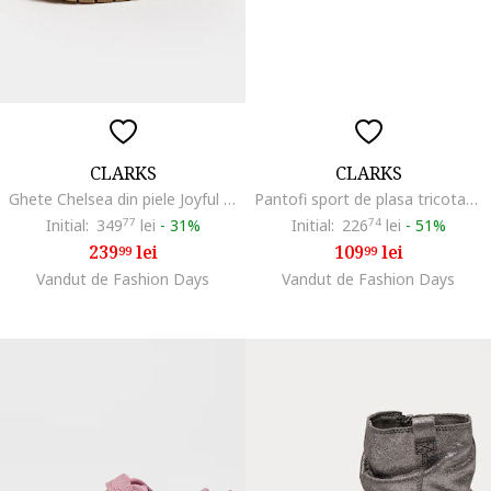
CLARKS
CLARKS
Ghete Chelsea din piele Joyful Sky, Bleumarin
Pantofi sport de plasa tricotata cu velcro Ath Flux, Albastru deschis
Initial:
349
77
lei
-
31%
Initial:
226
74
lei
-
51%
239
lei
109
lei
99
99
Vandut de Fashion Days
Vandut de Fashion Days