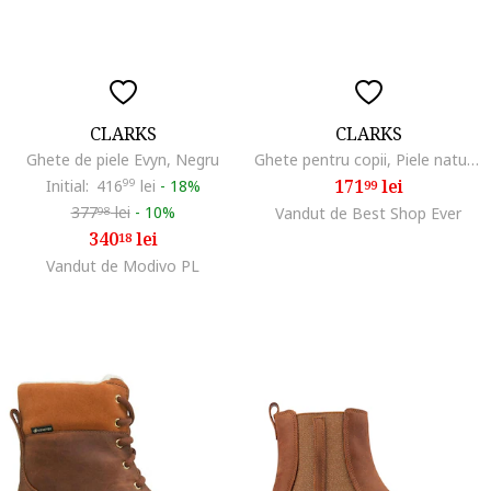
CLARKS
CLARKS
Ghete de piele Evyn, Negru
Ghete pentru copii, Piele naturala, Verde,
171
lei
Initial:
416
99
lei
-
18%
99
377
lei
-
10%
Vandut de Best Shop Ever
98
340
lei
18
Vandut de Modivo PL