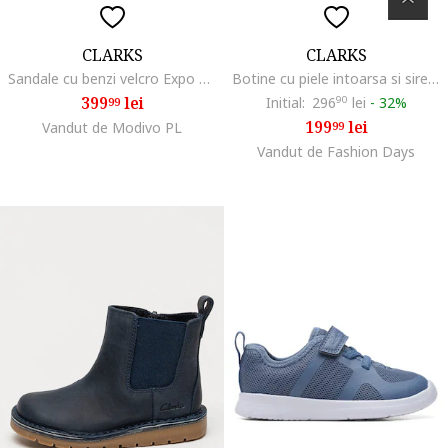
CLARKS
CLARKS
Sandale cu benzi velcro Expo Sea, Albastru prafuit/Roz
Botine cu piele intoarsa si sireturi elastice Cove, Bleumarin
399
lei
Initial:
296
90
lei
-
32%
99
199
lei
Vandut de Modivo PL
99
Vandut de Fashion Days