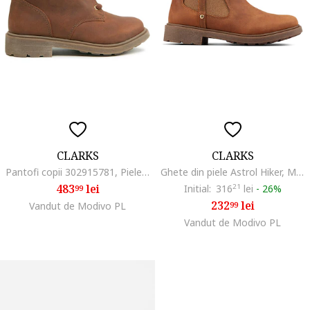
CLARKS
CLARKS
Pantofi copii 302915781, Piele naturala/Piele nabuc, Maro
Ghete din piele Astrol Hiker, Maro camel
483
lei
Initial:
316
21
lei
-
26%
99
232
lei
Vandut de Modivo PL
99
Vandut de Modivo PL