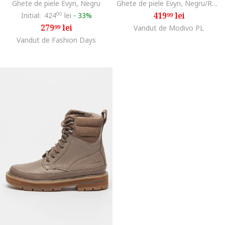
Ghete de piele Evyn, Negru
Ghete de piele Evyn, Negru/Roz pastel
419
lei
Initial:
424
00
lei
-
33%
99
279
lei
99
Vandut de Modivo PL
Vandut de Fashion Days