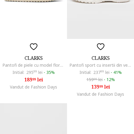
CLARKS
CLARKS
Pantofi de piele cu model floral Cove, Alb fildes
Pantofi sport cu insertii din velcro si velcro Feather, Roz somon
Initial:
295
99
lei
-
35%
Initial:
237
99
lei
-
41%
189
lei
159
lei
-
12%
99
99
139
lei
Vandut de Fashion Days
99
Vandut de Fashion Days