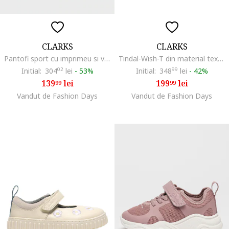
CLARKS
CLARKS
Pantofi sport cu imprimeu si velcro Foxing, Rosu/Albastru/Bej deschis
Tindal-Wish-T din material textil cu velcro, Roz deschis/Roz pastel
Initial:
304
02
lei
-
53%
Initial:
348
99
lei
-
42%
139
lei
199
lei
99
99
Vandut de Fashion Days
Vandut de Fashion Days