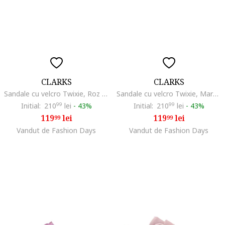
CLARKS
CLARKS
Sandale cu velcro Twixie, Roz deschis/Galben pal/Albastru glaciar
Sandale cu velcro Twixie, Maro nisip
Initial:
210
99
lei
-
43%
Initial:
210
99
lei
-
43%
119
lei
119
lei
99
99
Vandut de Fashion Days
Vandut de Fashion Days