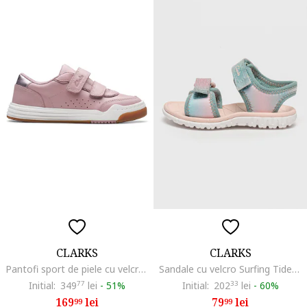
CLARKS
CLARKS
Pantofi sport de piele cu velcro Urban Solo, Roz prafuit
Sandale cu velcro Surfing Tide, Turcoaz/Roz pastel
Initial:
349
77
lei
-
51%
Initial:
202
33
lei
-
60%
169
lei
79
lei
99
99