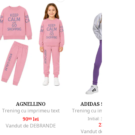
AGNELLINO
ADIDAS SPORTSWEA
Trening cu imprimeu text
90
lei
Initial: 337
lei
-28%
99
99
239
lei
99
Vandut de DEBRANDE
Vandut de Fashion Days