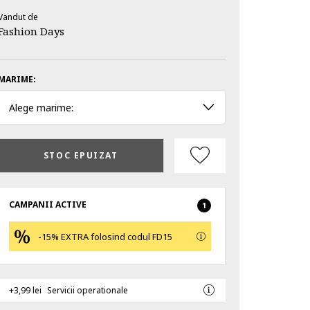
Vandut de
Fashion Days
MARIME:
Alege marime:
STOC EPUIZAT
CAMPANII ACTIVE
1
-15% EXTRA folosind codul FD15
+3,99 lei
Servicii operationale