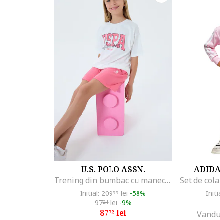
U.S. POLO ASSN.
ADID
Trening din bumbac cu maneci scurte, Alb/Roz pastel
Initial: 209
lei
-58%
Initi
99
97
lei
-9%
21
87
lei
72
Vandu