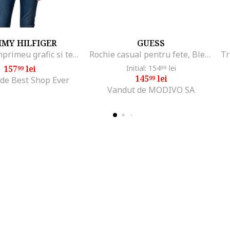
MY HILFIGER
GUESS
Bluza cu imprimeu grafic si text,
Rochie casual pentru fete, Bleumarin
157
lei
Initial: 154
lei
99
99
145
lei
99
de Best Shop Ever
Vandut de MODIVO SA