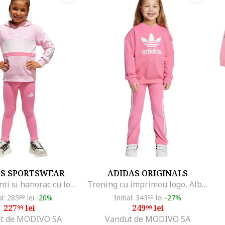
AS SPORTSWEAR
ADIDAS ORIGINALS
Set de colanti si hanorac cu logo, Roz pastel/Alb optic
Trening cu imprimeu logo, Alb optic/Roz
al: 285
lei
-20%
Initial: 343
lei
-27%
99
99
227
lei
249
lei
99
99
t de MODIVO SA
Vandut de MODIVO SA