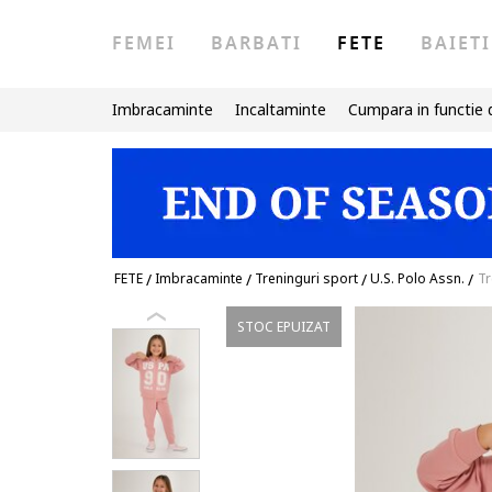
FEMEI
BARBATI
FETE
BAIETI
Imbracaminte
Incaltaminte
Cumpara in functie 
FETE
/
Imbracaminte
/
Treninguri sport
/
U.S. Polo Assn.
/
Tr
STOC EPUIZAT