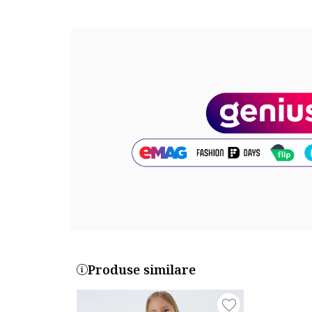
Lungime pantaloni: lungi
Sistem inchidere: fermoar
Compozitie
Exterior: 65% bumbac, 35% poliester
Cod produs:
US1628-4-RETRO-PINK
Produse similare