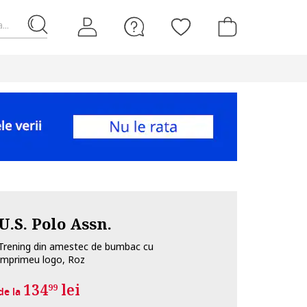
...
U.S. Polo Assn.
Trening din amestec de bumbac cu
imprimeu logo, Roz
134
lei
99
de la