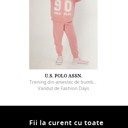
U.S. POLO ASSN.
Trening din amestec de bumbac cu imprimeu logo, Roz
Vandut de Fashion Days
Fii la curent cu toate