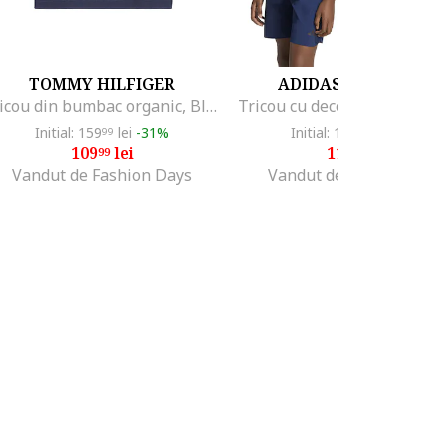
TOMMY HILFIGER
ADIDAS ORIGINALS
Tricou din bumbac organic, Bleumarin
Initial: 159
lei
-31%
Initial: 158
lei
-24%
99
99
109
lei
119
lei
99
99
Vandut de Fashion Days
Vandut de Fashion Days