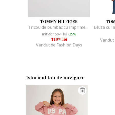
TOMMY HILFIGER
TOM
Tricou de bumbac cu imprimeu logo cauciucat, Gri deschis melange
Initial: 159
lei
-25%
99
119
lei
99
Vandut 
Vandut de Fashion Days
Istoricul tau de navigare