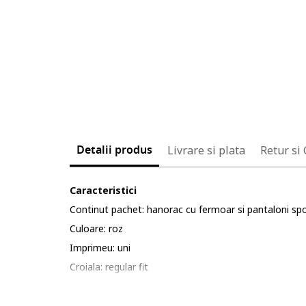
Detalii produs
Livrare si plata
Retur si
Caracteristici
Continut pachet: hanorac cu fermoar si pantaloni sp
Culoare: roz
Imprimeu: uni
Croiala: regular fit
Material: sintetic, bumbac
Lungime maneca: maneca lunga