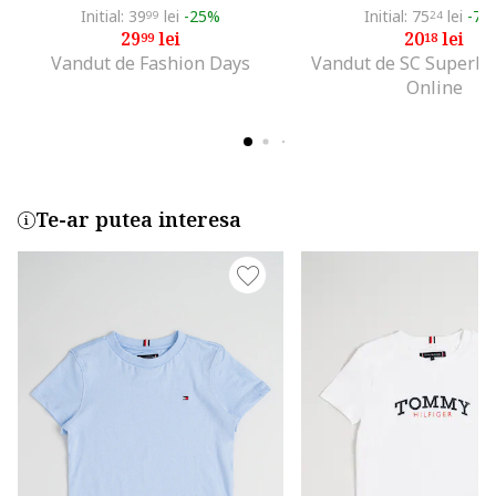
Initial: 39
lei
-25%
Initial: 75
lei
-73
99
24
29
lei
20
lei
99
18
Vandut de Fashion Days
Vandut de SC Superb
Online
Te-ar putea interesa