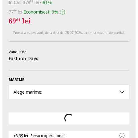
Initial:
379
lei
-
81%
99
14
77
lei
Economisesti
9%
69
lei
61
Promotia este valabila de la data de:
28-07-2026
, in limita stocului disponibil.
Vandut de
Fashion Days
MARIME:
Alege marime:
+3,99 lei
Servicii operationale