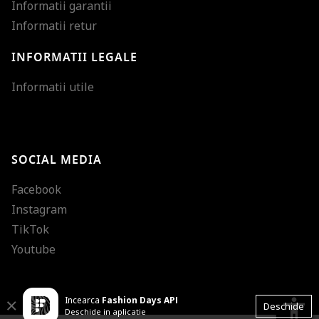
Informatii garantii
Informatii retur
INFORMATII LEGALE
Mareste dimensiunea
Informatii utile
Micsoreaza dimensiu
Mareste spatierea tex
SOCIAL MEDIA
Micsoreaza spatierea
Facebook
Mareste inaltimea ra
Instagram
Micsoreaza inaltimea
TikTok
Inverseaza culorile
Youtube
Nuante de gri
Incearca
Fashion Days APP
Cursor mare
accessibility
Close
Deschide
Deschide in aplicatie