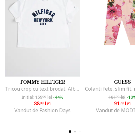
TOMMY HILFIGER
GUESS
Tricou crop cu text brodat, Albastru ultramarin/Alb optic
Initial: 159
lei
-44%
101
lei
-10%
99
99
88
lei
91
lei
99
78
Vandut de Fashion Days
Vandut de MODIV