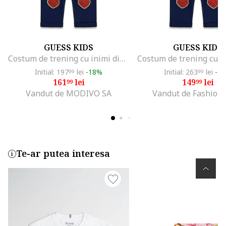
GUESS KIDS
GUESS KIDS
Costum de trening cu inimi din particule stralucitoare, Alb/Albastru ultramarin
Initial: 197
lei
-18%
Initial: 263
lei
-4
99
99
161
lei
149
lei
99
99
Vandut de MODIVO SA
Vandut de Fashion
Te-ar putea interesa