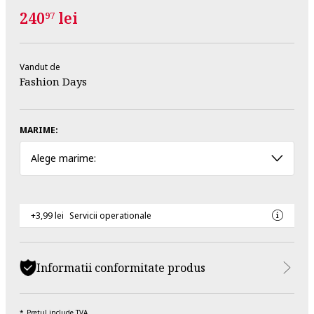
240
lei
97
Vandut de
Fashion Days
MARIME:
Alege marime:
+3,99 lei
Servicii operationale
Informatii conformitate produs
Pretul include TVA.