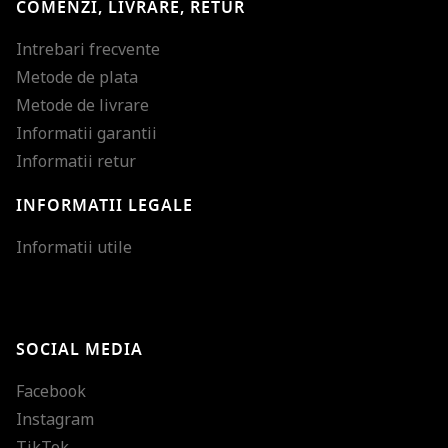
COMENZI, LIVRARE, RETUR
Intrebari frecvente
Metode de plata
Metode de livrare
Informatii garantii
Informatii retur
INFORMATII LEGALE
Mareste dimensiunea
Informatii utile
Micsoreaza dimensiu
Mareste spatierea tex
SOCIAL MEDIA
Micsoreaza spatierea
Facebook
Mareste inaltimea ra
Instagram
Micsoreaza inaltimea
TikTok