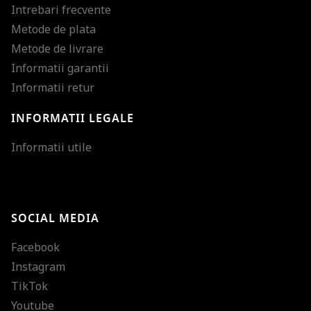
Intrebari frecvente
Metode de plata
Metode de livrare
Informatii garantii
Informatii retur
INFORMATII LEGALE
Mareste dimensiunea
Informatii utile
Micsoreaza dimensiu
Mareste spatierea tex
SOCIAL MEDIA
Micsoreaza spatierea
Facebook
Mareste inaltimea ra
Instagram
Micsoreaza inaltimea
TikTok
Inverseaza culorile
Youtube