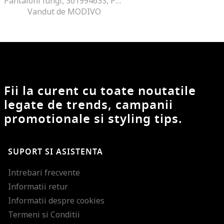
Pantaloni lungi, 301994633, Poliester, Negru, Negru
Vandut de MODIVO
Fii la curent cu toate noutatile
legate de trends, campanii
promotionale si styling tips.
SUPORT SI ASISTENTA
Intrebari frecvente
Informatii retur
Informatii despre cookies
Termeni si Conditii