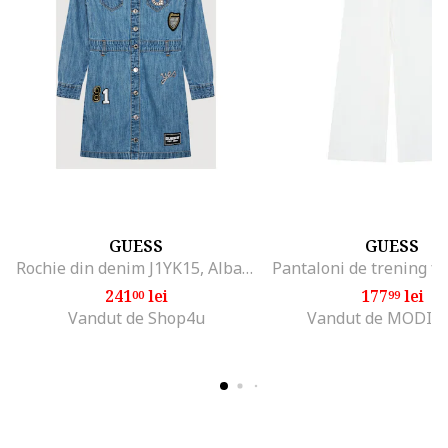
GUESS
GUESS
Rochie din denim J1YK15, Albastru
241
lei
177
lei
00
99
Vandut de Shop4u
Vandut de MODIV