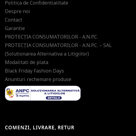
Politica de Confidentialitate
Despre noi
Contact
Garantie
PROTECŢIA CONSUMATORILOR - A.N.P.C.
PROTECŢIA CONSUMATORILOR - A.N.P.C. – SAL
(Solutionarea Alternativa a Litigiilor)
Modalitati de plata
Black Friday Fashion Days
Anunturi rechemare produse
COMENZI, LIVRARE, RETUR