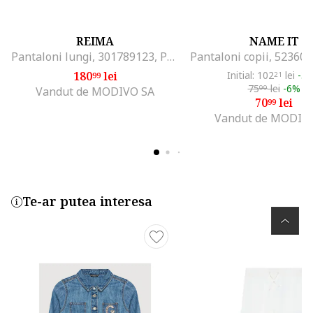
REIMA
NAME IT
Pantaloni lungi, 301789123, Poliester, Albastru marin, Bleumarin
180
lei
Initial: 102
lei
-3
99
21
75
lei
-6%
99
Vandut de MODIVO SA
70
lei
99
Vandut de MODIV
Te-ar putea interesa