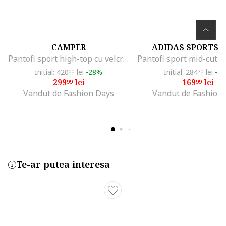
CAMPER
ADIDAS SPORTS
Pantofi sport high-top cu velcro CRCLR 8463, Negru
Initial: 420
lei
-28%
Initial: 284
lei
-4
00
70
299
lei
169
lei
99
99
Vandut de Fashion Days
Vandut de Fashion
Te-ar putea interesa