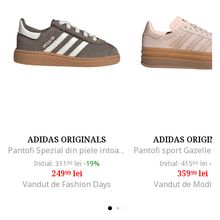
ADIDAS ORIGINALS
ADIDAS ORIGIN
Pantofi Spezial din piele intoarsa pentru handbal, Alb/Maro
Initial: 311
lei
-19%
Initial: 415
lei
-1
99
99
249
lei
359
lei
99
99
Vandut de Fashion Days
Vandut de Modivo