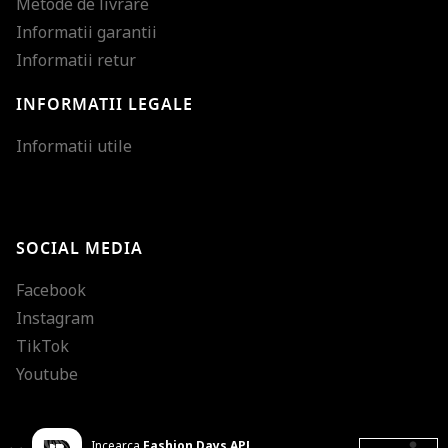
Metode de livrare
Informatii garantii
Informatii retur
INFORMATII LEGALE
Mareste dimensiunea
Informatii utile
Micsoreaza dimensiu
Mareste spatierea tex
SOCIAL MEDIA
Micsoreaza spatierea
Facebook
Mareste inaltimea ra
Instagram
Micsoreaza inaltimea
TikTok
Inverseaza culorile
Youtube
Nuante de gri
Incearca
Fashion Days APP
Cursor mare