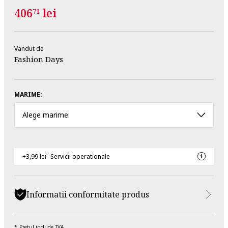
406
lei
71
Vandut de
Fashion Days
MARIME:
Alege marime:
+3,99 lei
Servicii operationale
Informatii conformitate produs
Pretul include TVA.