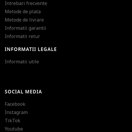
Intrebari frecvente
Metode de plata
Metode de livrare
Informatii garantii
Informatii retur
INFORMATII LEGALE
Mareste dimensiunea
Informatii utile
Micsoreaza dimensiu
Mareste spatierea tex
SOCIAL MEDIA
Micsoreaza spatierea
Facebook
Mareste inaltimea ra
Instagram
Micsoreaza inaltimea
TikTok
Inverseaza culorile
Youtube