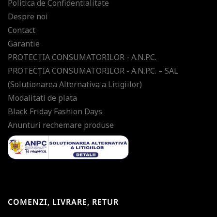
Politica de Confidentialitate
Despre noi
Contact
Garantie
PROTECŢIA CONSUMATORILOR - A.N.P.C.
PROTECŢIA CONSUMATORILOR - A.N.P.C. – SAL
(Solutionarea Alternativa a Litigiilor)
Modalitati de plata
Black Friday Fashion Days
Anunturi rechemare produse
COMENZI, LIVRARE, RETUR