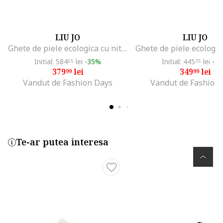
LIU JO
LIU JO
Ghete de piele ecologica cu nituri, Negru
Initial: 584
lei
-35%
Initial: 445
lei
-2
65
35
379
lei
349
lei
99
99
Vandut de Fashion Days
Vandut de Fashion
Te-ar putea interesa