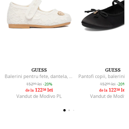
GUESS
GUESS
Balerini pentru fete, dantela, alb, textil, inchidere cu scai
152
lei
-20%
152
lei
-20%
99
99
122
lei
122
lei
38
38
de la
de la
Vandut de Modivo PL
Vandut de Modivo