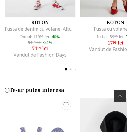
KOTON
KOTON
Fusta de denim cu volane, Albastru inchis
Fusta cu volane, 
Initial: 119
lei
-40%
Initial: 59
lei
-70
99
99
91
lei
-21%
17
lei
99
99
71
lei
99
Vandut de Fashion
Vandut de Fashion Days
Te-ar putea interesa