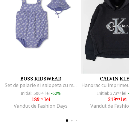
BOSS KIDSWEAR
CALVIN KLEI
Set de palarie si salopeta cu model, Albastru prafuit
Initial: 500
lei
-62%
Initial: 373
lei
-4
26
99
189
lei
219
lei
99
99
Vandut de Fashion Days
Vandut de Fashion