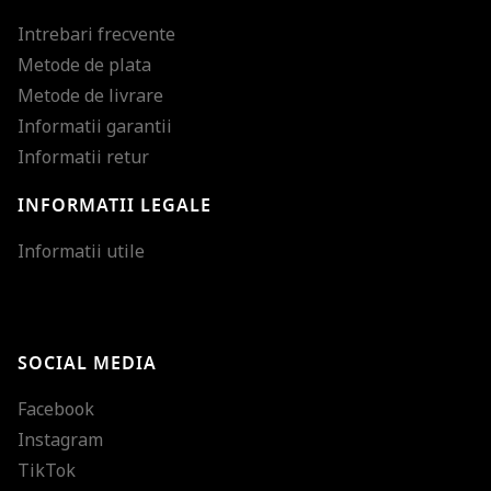
Intrebari frecvente
Metode de plata
Metode de livrare
Informatii garantii
Informatii retur
INFORMATII LEGALE
Mareste dimensiunea
Informatii utile
Micsoreaza dimensiu
Mareste spatierea tex
SOCIAL MEDIA
Micsoreaza spatierea
Facebook
Mareste inaltimea ra
Instagram
Micsoreaza inaltimea
TikTok