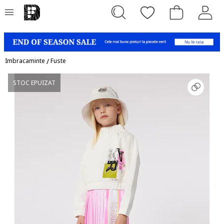
Imbracaminte
/
Fuste
STOC EPUIZAT