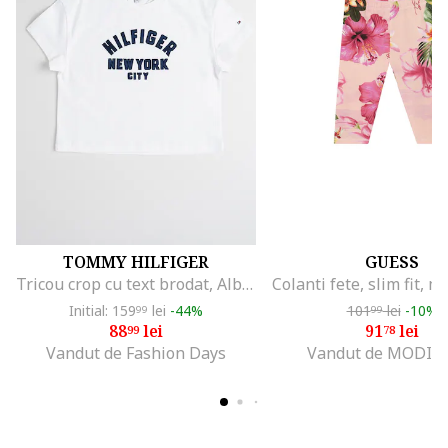
TOMMY HILFIGER
GUESS
Tricou crop cu text brodat, Albastru ultramarin/Alb optic
Initial: 159
lei
-44%
101
lei
-10%
99
99
88
lei
91
lei
99
78
Vandut de Fashion Days
Vandut de MODIV