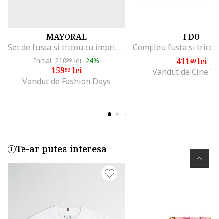
MAYORAL
I DO
Set de fusta si tricou cu imprimeu - 2 piese, Roz/Bej deschis
Initial: 210
lei
-24%
411
lei
99
40
159
lei
99
Vandut de Cine V
Vandut de Fashion Days
Te-ar putea interesa