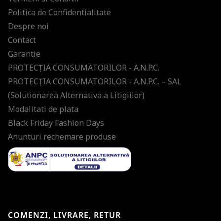
Politica de Confidentialitate
Despre noi
Contact
Garantie
PROTECŢIA CONSUMATORILOR - A.N.P.C.
PROTECŢIA CONSUMATORILOR - A.N.P.C. – SAL
(Solutionarea Alternativa a Litigiilor)
Modalitati de plata
Black Friday Fashion Days
Anunturi rechemare produse
COMENZI, LIVRARE, RETUR