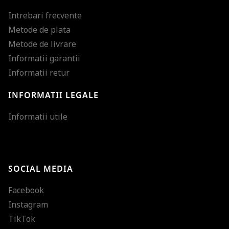
Intrebari frecvente
Metode de plata
Metode de livrare
Informatii garantii
Informatii retur
INFORMATII LEGALE
Mareste dimensiunea
Informatii utile
Micsoreaza dimensiu
Mareste spatierea tex
SOCIAL MEDIA
Micsoreaza spatierea
Facebook
Mareste inaltimea ra
Instagram
Micsoreaza inaltimea
TikTok