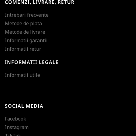
COMENZI, LIVRARE, RETUR
Intrebari frecvente
Metode de plata
Metode de livrare
Informatii garantii
Informatii retur
INFORMATII LEGALE
Mareste dimensiunea
Informatii utile
Micsoreaza dimensiu
Mareste spatierea tex
SOCIAL MEDIA
Micsoreaza spatierea
Facebook
Mareste inaltimea ra
Instagram
Micsoreaza inaltimea
TikTok