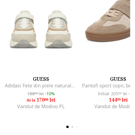
GUESS
GUESS
Adidasi Fete din piele naturala, Alb
188
lei
-10%
Initial: 205
lei
-2
99
99
170
lei
144
lei
08
99
de la
Vandut de Modivo PL
Vandut de Modivo