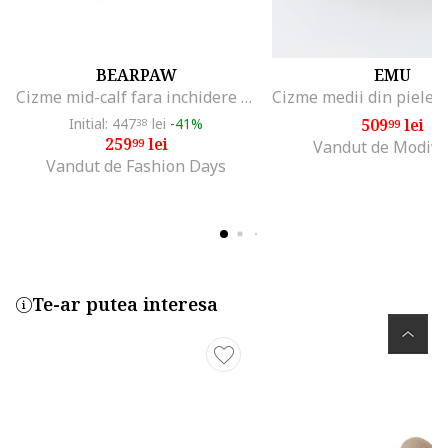
BEARPAW
EMU
Cizme mid-calf fara inchidere din piele intoarsa cu finisaj rezistent la apa Elle, Maro camel
Initial: 447
lei
-41%
509
lei
38
99
259
lei
99
Vandut de Modivo
Vandut de Fashion Days
Te-ar putea interesa