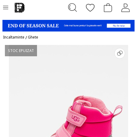
Incaltaminte
/
Ghete
STOC EPUIZAT