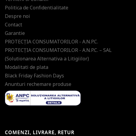
Politica de Confidentialitate
Despre noi
Contact
Garantie
PROTECŢIA CONSUMATORILOR - A.N.P.C.
PROTECŢIA CONSUMATORILOR - A.N.P.C. – SAL
(Solutionarea Alternativa a Litigiilor)
Modalitati de plata
Black Friday Fashion Days
Anunturi rechemare produse
COMENZI, LIVRARE, RETUR