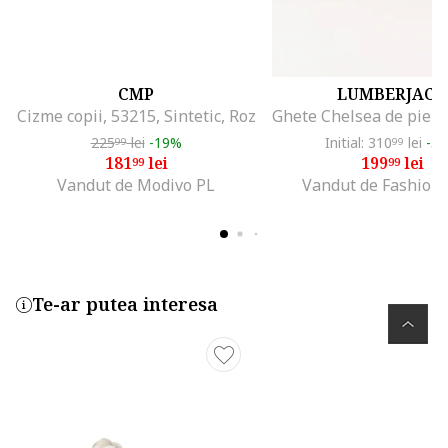
CMP
LUMBERJACK
Cizme copii, 53215, Sintetic, Roz
225
lei
-19%
Initial: 310
lei
-3
99
99
181
lei
199
lei
99
99
Vandut de Modivo PL
Vandut de Fashion
Te-ar putea interesa