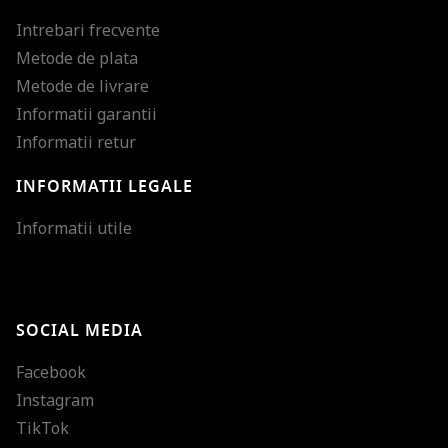
Intrebari frecvente
Metode de plata
Metode de livrare
Informatii garantii
Informatii retur
INFORMATII LEGALE
Mareste dimensiunea
Informatii utile
Micsoreaza dimensiu
Mareste spatierea tex
SOCIAL MEDIA
Micsoreaza spatierea
Facebook
Mareste inaltimea ra
Instagram
Micsoreaza inaltimea
TikTok