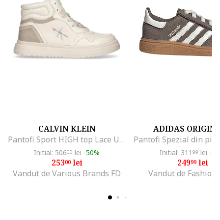
CALVIN KLEIN
ADIDAS ORIGIN
Pantofi Sport HIGH top Lace UP SNEAKER-V3A9-80661-1355A479
Initial: 506
lei
-50%
Initial: 311
lei
-1
00
99
253
lei
249
lei
00
99
Vandut de Various Brands FD
Vandut de Fashion