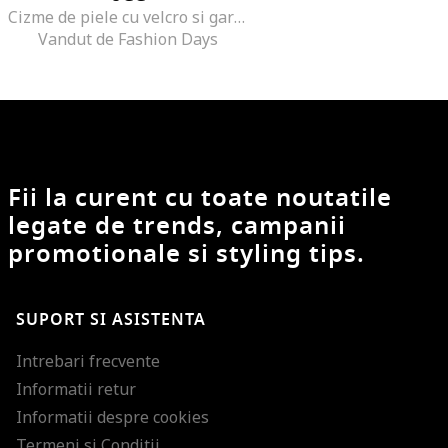
Cizme de piele cu velcro si garnituri de material textil si material sintetic, Fucsia/Roz
Vandut de Fashion Days
Fii la curent cu toate noutatile
legate de trends, campanii
promotionale si styling tips.
SUPORT SI ASISTENTA
Intrebari frecvente
Informatii retur
Informatii despre cookies
Termeni si Conditii