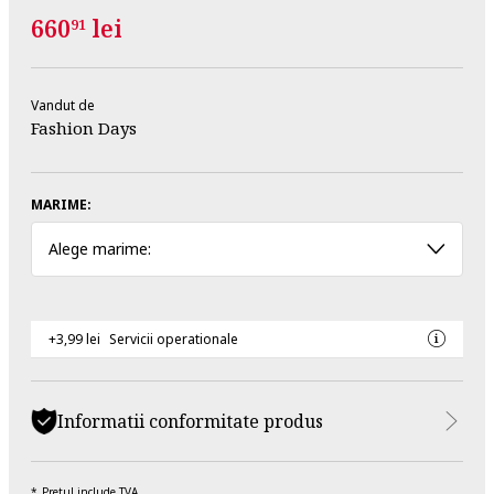
660
lei
91
Vandut de
Fashion Days
MARIME:
Alege marime:
+3,99 lei
Servicii operationale
Informatii conformitate produs
Pretul include TVA.