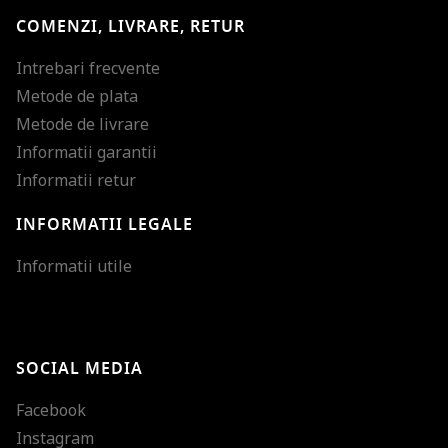
COMENZI, LIVRARE, RETUR
Intrebari frecvente
Metode de plata
Metode de livrare
Informatii garantii
Informatii retur
INFORMATII LEGALE
Mareste dimensiunea
Informatii utile
Micsoreaza dimensiu
Mareste spatierea tex
SOCIAL MEDIA
Micsoreaza spatierea
Facebook
Mareste inaltimea ra
Instagram