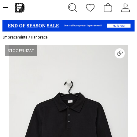
Imbracaminte
/
Hanorace
STOC EPUIZAT