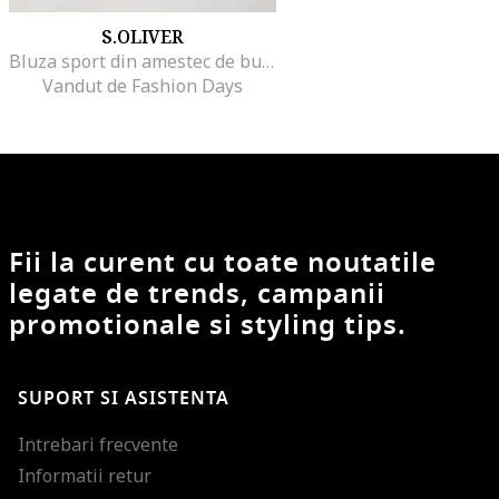
S.OLIVER
Bluza sport din amestec de bumbac cu guler polo
Vandut de Fashion Days
Fii la curent cu toate noutatile
legate de trends, campanii
promotionale si styling tips.
SUPORT SI ASISTENTA
Intrebari frecvente
Informatii retur