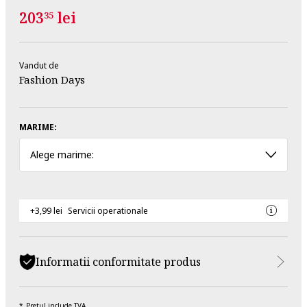
203
lei
35
Vandut de
Fashion Days
MARIME:
Alege marime:
+3,99 lei
Servicii operationale
Informatii conformitate produs
Pretul include TVA.