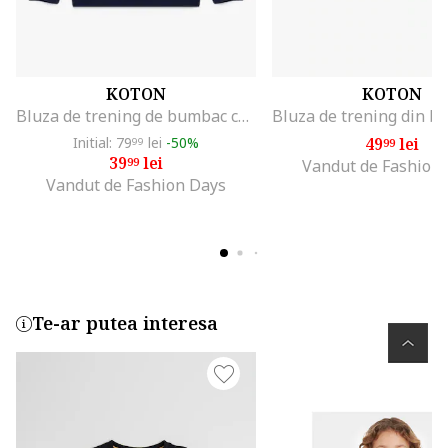
KOTON
KOTON
Bluza de trening de bumbac cu fermoar scurt, Albastru ultramarin
Initial: 79
lei
-50%
49
lei
99
99
39
lei
99
Vandut de Fashion
Vandut de Fashion Days
Te-ar putea interesa