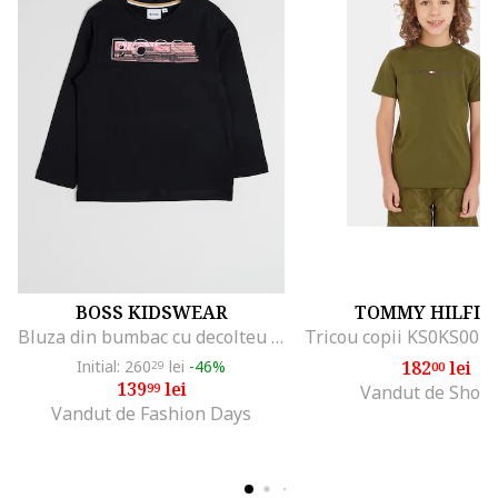
BOSS KIDSWEAR
TOMMY HILFIG
Bluza din bumbac cu decolteu la baza gatului si logo, Negru/Roz deschis
Tricou copii KS0KS0039
Initial: 260
lei
-46%
182
lei
29
00
139
lei
99
Vandut de Shop
Vandut de Fashion Days