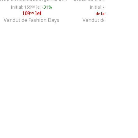
Initial: 159
lei
-31%
Initial: 482
lei
-77%
99
97
109
lei
109
lei
99
99
de la
Vandut de Fashion Days
Vandut de Fashion Days