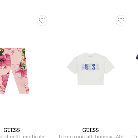
GUESS
GUESS
Colanti fete, slim fit, multicolor, bumbac
Tricou copii alb bumbac, Alb