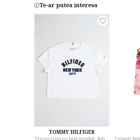
Te-ar putea interesa
TOMMY HILFIGER
Tricou crop cu text brodat, Albastru ultramarin/Alb optic