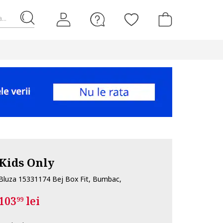
...
Kids Only
Bluza 15331174 Bej Box Fit, Bumbac,
103
lei
99