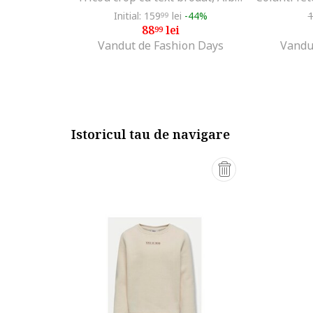
Initial: 159
lei
-44%
99
88
lei
99
Vandut de Fashion Days
Vandu
Istoricul tau de navigare