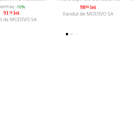
101
lei
-10%
98
lei
99
99
91
lei
78
Vandut de MODIVO SA
t de MODIVO SA