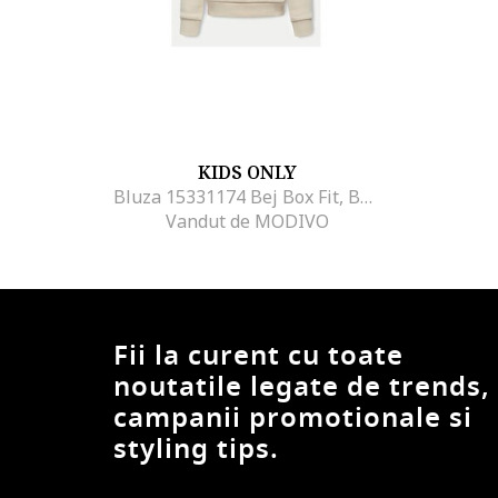
KIDS ONLY
Bluza 15331174 Bej Box Fit, Bumbac,
Vandut de MODIVO
Fii la curent cu toate
noutatile legate de trends,
campanii promotionale si
styling tips.