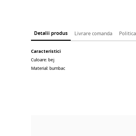
Detalii produs
Livrare comanda
Politic
Caracteristici
Culoare: bej
Material: bumbac
Cod produs:
78133350-8_199072
Part number key:
DCDZVZYBM