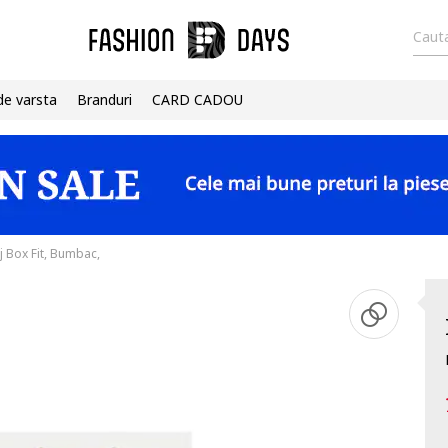
Cauta
de varsta
Branduri
CARD CADOU
 Box Fit, Bumbac,