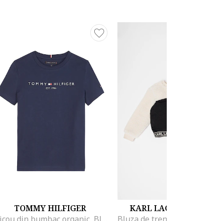
TOMMY HILFIGER
KARL LAGERFELD KID
Tricou din bumbac organic, Bleumarin