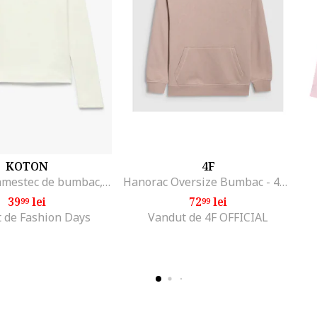
KOTON
4F
Bluza din amestec de bumbac, Ecru
Hanorac Oversize Bumbac - 43974, Bej
39
lei
72
lei
99
99
 de Fashion Days
Vandut de 4F OFFICIAL