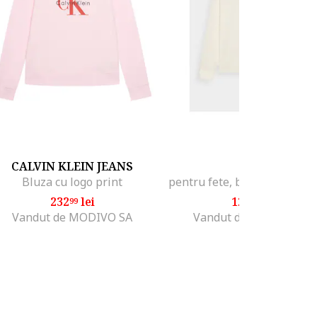
CALVIN KLEIN JEANS
4F
Bluza cu logo print
232
lei
121
lei
99
42
Vandut de MODIVO SA
Vandut de STEPSPORT