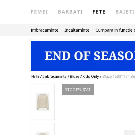
FEMEI
BARBATI
FETE
BAIETI
Imbracaminte
Incaltaminte
Cumpara in functie 
FETE
/
Imbracaminte
/
Bluze
/
Kids Only
/
Bluza 15331174 Bej
STOC EPUIZAT