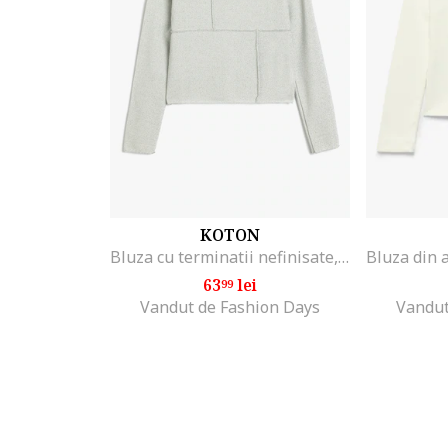
KOTON
Bluza cu terminatii nefinisate, Gri deschis
63
lei
99
Vandut de Fashion Days
Vandut