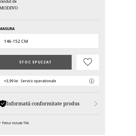
Vandut de
MODIVO
MASURA
146
-
152 CM
STOC EPUIZAT
+3,99 lei
Servicii operationale
Informatii conformitate produs
Pretul include TVA.