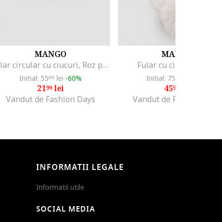
MANGO
MANGO
Fular circular cu ciucuri, Roz prafuit
Fular cu ciucuri, Crem
Initial: 55
lei
-60%
Initial: 75
lei
-39%
99
99
21
lei
45
lei
99
99
Vandut de Fashion Days
Vandut de Fashion Days
INFORMATII LEGALE
Informatii utile
SOCIAL MEDIA