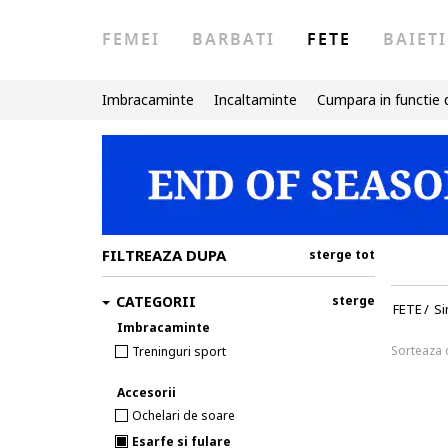
FEMEI
BARBATI
FETE
BAIETI
Imbracaminte
Incaltaminte
Cumpara in functie 
FILTREAZA DUPA
sterge tot
CATEGORII
sterge
FETE
/
Si
Imbracaminte
Sorteaza
Treninguri sport
Accesorii
Ochelari de soare
Esarfe si fulare