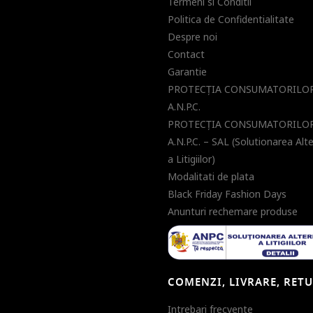
Termeni si Conditii
Politica de Confidentialitate
Despre noi
Contact
Garantie
PROTECŢIA CONSUMATORILOR
A.N.P.C.
PROTECŢIA CONSUMATORILOR
A.N.P.C. – SAL (Solutionarea Alt
a Litigiilor)
Modalitati de plata
Black Friday Fashion Days
Anunturi rechemare produse
COMENZI, LIVRARE, RET
Intrebari frecvente