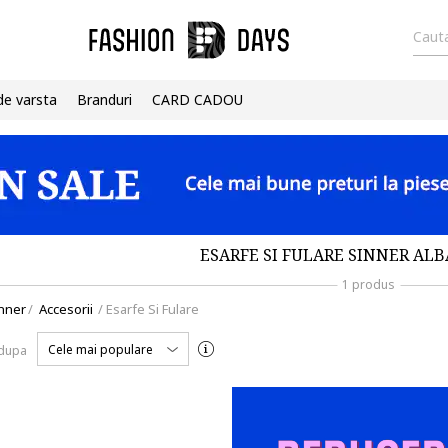
Cauta
de varsta
Branduri
CARD CADOU
ESARFE SI FULARE SINNER ALB
1 produs
nner
/
Accesorii
/
Esarfe Si Fulare
Cele mai populare
 dupa