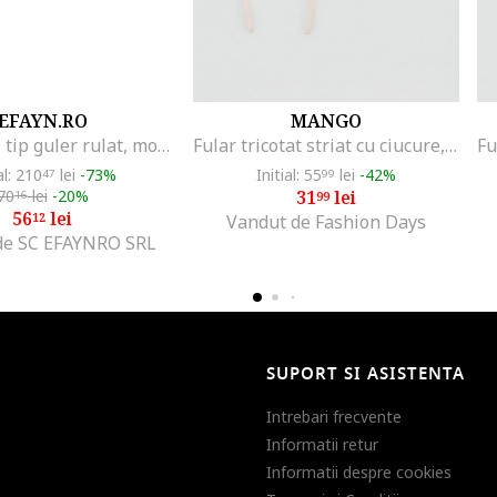
EFAYN.RO
MANGO
Fular copii, tip guler rulat, model girafa, EFAYN, Roz
Fular tricotat striat cu ciucure, Crem
al: 210
lei
-73%
Initial: 55
lei
-42%
47
99
70
lei
-20%
31
lei
16
99
56
lei
12
Vandut de Fashion Days
de SC EFAYNRO SRL
SUPORT SI ASISTENTA
Intrebari frecvente
Informatii retur
Informatii despre cookies