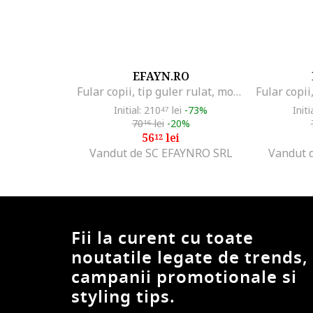
EFAYN.RO
Fular copii, tip guler rulat, model girafa, EFAYN, Galben
Initial: 210
lei
-73%
Initi
47
70
lei
-20%
16
56
lei
12
Vandut de SC EFAYNRO SRL
Vandut 
Fii la curent cu toate
noutatile legate de trends,
campanii promotionale si
styling tips.