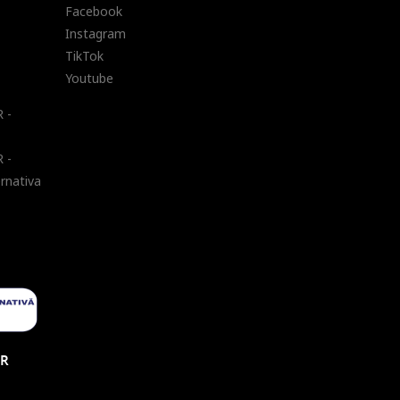
Facebook
Instagram
TikTok
Youtube
 -
 -
ernativa
UR