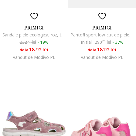
PRIMIGI
PRIMIGI
Sandale piele ecologica, roz, tematica printese
Pantofi sport low-cut de piele intoarsa, Roz pal
232
lei
-
19%
Initial:
290
21
lei
-
37%
99
187
lei
181
lei
99
99
de la
de la
Vandut de Modivo PL
Vandut de Modivo PL