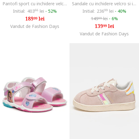
Pantofi sport cu inchidere velcro si garnituri din piele intoarsa, Roz prafuit
Sandale cu inchidere velcro si insertii din piele ecologica, Piersica/Roz prafuit
Initial:
403
66
lei
-
52%
Initial:
236
99
lei
-
40%
189
lei
149
lei
-
6%
99
99
139
lei
Vandut de Fashion Days
99
Vandut de Fashion Days