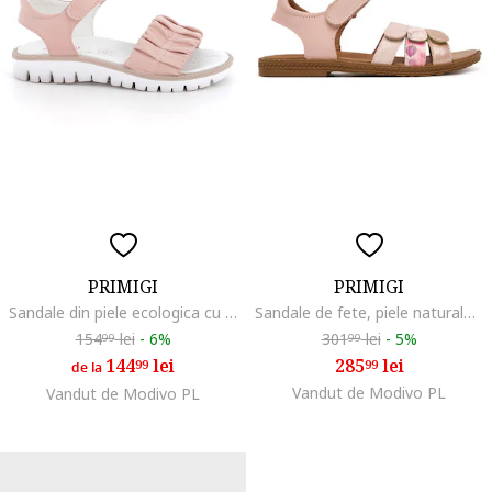
PRIMIGI
PRIMIGI
Sandale din piele ecologica cu inchidere velcro, Roz prafuit
Sandale de fete, piele naturala, roz, sistem inchidere Velcro
154
lei
-
6%
301
lei
-
5%
99
99
144
lei
285
lei
99
99
de la
Vandut de Modivo PL
Vandut de Modivo PL