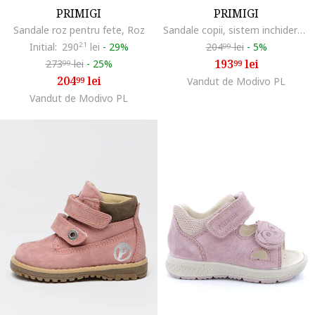
PRIMIGI
PRIMIGI
Sandale roz pentru fete, Roz
Sandale copii, sistem inchidere Velcro, piele naturala, roz
Initial:
290
21
lei
-
29%
204
lei
-
5%
99
193
lei
273
lei
-
25%
99
99
204
lei
99
Vandut de Modivo PL
Vandut de Modivo PL