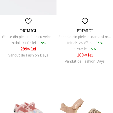
PRIMIGI
PRIMIGI
Ghete din piele nabuc cu velcro, Roz
Sandale din piele intoarsa si material textil cu inchidere velcro, Roz pastel
Initial:
371
12
lei
-
19%
Initial:
263
99
lei
-
35%
299
lei
179
lei
-
5%
99
99
169
lei
Vandut de Fashion Days
99
Vandut de Fashion Days