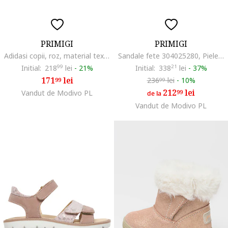
PRIMIGI
PRIMIGI
Adidasi copii, roz, material textil, piele naturala, sistem velcro
Sandale fete 304025280, Piele ecologica, Roz, Roz
Initial:
218
99
lei
-
21%
Initial:
338
21
lei
-
37%
171
lei
236
lei
-
10%
99
99
212
lei
Vandut de Modivo PL
99
de la
Vandut de Modivo PL