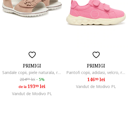
PRIMIGI
PRIMIGI
Sandale copii, piele naturala, roz, cu velcro
Pantofi copii, adidasi, velcro, roz, textil
146
lei
204
lei
-
5%
99
99
193
lei
99
Vandut de Modivo PL
de la
Vandut de Modivo PL