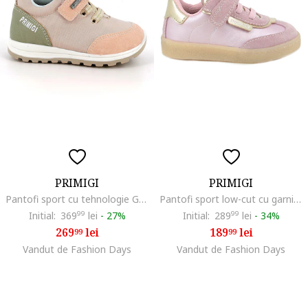
PRIMIGI
PRIMIGI
Pantofi sport cu tehnologie Gore-Tex si sireturi elastice, Roz somon/Piersica/Verde sparanghel
Pantofi sport low-cut cu garnituri din piele intoarsa, Auriu/Roz pastel/Roz pal
Initial:
369
99
lei
-
27%
Initial:
289
99
lei
-
34%
269
lei
189
lei
99
99
Vandut de Fashion Days
Vandut de Fashion Days