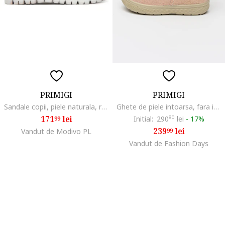
PRIMIGI
PRIMIGI
Sandale copii, piele naturala, roz, cu sistem inchidere cu Velcro
Ghete de piele intoarsa, fara inchidere, Roz/Argintiu
171
lei
Initial:
290
80
lei
-
17%
99
239
lei
Vandut de Modivo PL
99
Vandut de Fashion Days