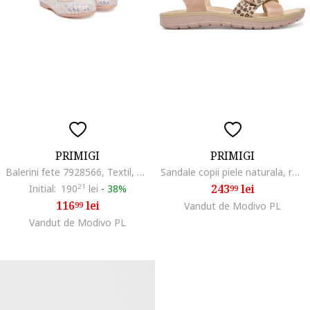
PRIMIGI
PRIMIGI
Balerini fete 7928566, Textil, Roz, Roz
Sandale copii piele naturala, roz, sistem inchidere Velcro
243
lei
Initial:
190
21
lei
-
38%
99
116
lei
99
Vandut de Modivo PL
Vandut de Modivo PL