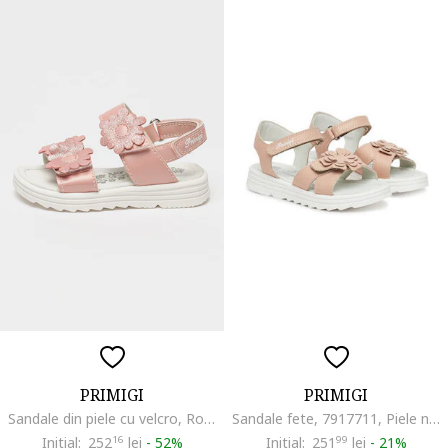
PRIMIGI
PRIMIGI
Sandale din piele cu velcro, Roz deschis
Sandale fete, 7917711, Piele naturala, Roz, Roz
Initial:
252
16
lei
-
52%
Initial:
251
99
lei
-
21%