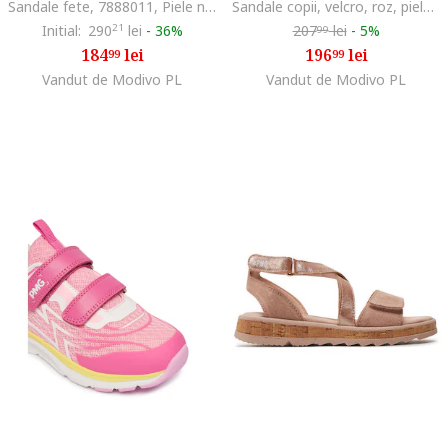
Sandale fete, 7888011, Piele naturala, Roz, Roz
Sandale copii, velcro, roz, piele ecologica,
Initial:
290
21
lei
-
36%
207
lei
-
5%
99
184
lei
196
lei
99
99
Vandut de Modivo PL
Vandut de Modivo PL