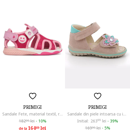
PRIMIGI
PRIMIGI
Sandale Fete, material textil, roz inchis/roz deschis
Sandale din piele intoarsa cu inchidere velcro si aplicatie cu model floral, Roz pastel/Roz prafuit/Verde persan
182
lei
-
10%
Initial:
263
99
lei
-
39%
99
164
lei
169
lei
-
5%
69
99
de la