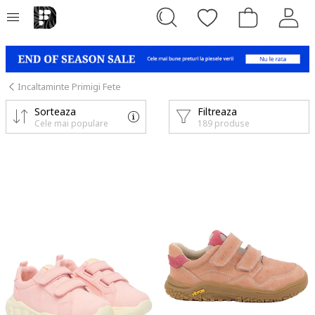
Incaltaminte Primigi Fete
Sorteaza
Filtreaza
Cele mai populare
189 produse