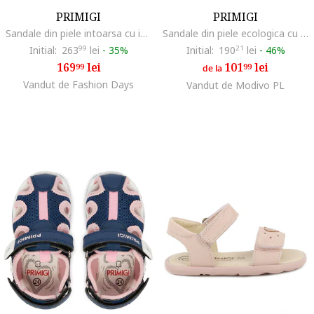
PRIMIGI
PRIMIGI
Sandale din piele intoarsa cu inchidere velcro, Roz prafuit
Sandale din piele ecologica cu perforatii, Roz pal
Initial:
263
99
lei
-
35%
Initial:
190
21
lei
-
46%
169
lei
101
lei
99
99
de la
Vandut de Fashion Days
Vandut de Modivo PL