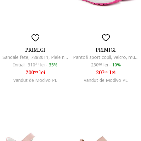
PRIMIGI
PRIMIGI
Sandale fete, 7888011, Piele naturala, 34 EU, Roz
Pantofi sport copii, velcro, multicolor, textil/sintetic
Initial:
310
21
lei
-
35%
230
lei
-
10%
99
200
lei
207
lei
99
89
Vandut de Modivo PL
Vandut de Modivo PL