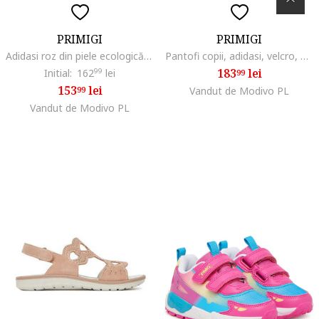
PRIMIGI
PRIMIGI
Adidasi roz din piele ecologică, Roz
Pantofi copii, adidasi, velcro, piele ecologica, Roz
183
lei
Initial:
162
99
lei
99
153
lei
99
Vandut de Modivo PL
Vandut de Modivo PL