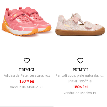
PRIMIGI
PRIMIGI
Adidasi de Fete, tesatura, roz
Pantofi copii, piele naturala, roz, sistem inchidere Velcro
183
lei
Initial:
195
99
lei
99
186
lei
Vandut de Modivo PL
99
Vandut de Modivo PL