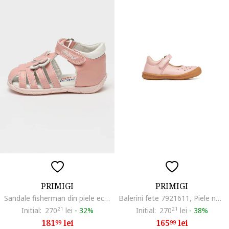
PRIMIGI
PRIMIGI
Sandale fisherman din piele ecologica, Alb/Roz pastel
Balerini fete 7921611, Piele naturala, Roz, Roz
Initial:
270
21
lei
-
32%
Initial:
270
21
lei
-
38%
181
lei
165
lei
99
99