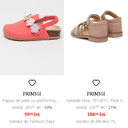
PRIMIGI
PRIMIGI
Papuci de piele cu platforma, Roz pastel/Lila/Caramel
Sandale fete, 7913811, Piele naturala, 25 EU, Roz
Initial:
201
32
lei
-
50%
Initial:
241
99
lei
-
21%
99
lei
188
lei
99
99
Vandut de Fashion Days
Vandut de Modivo PL