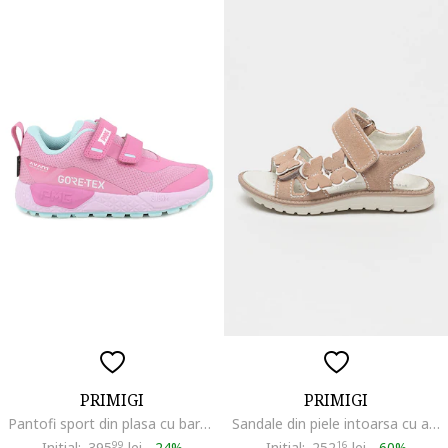
PRIMIGI
PRIMIGI
Pantofi sport din plasa cu barete cu inchidere cu velcro, Alb/Roz deschis
Sandale din piele intoarsa cu aplicatii, Roz pal
Initial:
395
99
lei
-
24%
Initial:
252
16
lei
-
60%