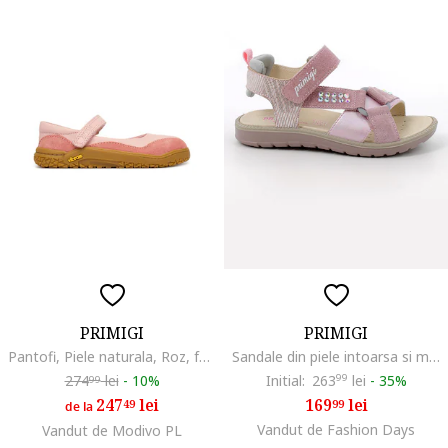
PRIMIGI
PRIMIGI
Pantofi, Piele naturala, Roz, fete, Roz
Sandale din piele intoarsa si material textil cu inchidere velcro, Roz pastel/Argintiu/Roz prafuit
274
lei
-
10%
Initial:
263
99
lei
-
35%
99
247
lei
169
lei
49
99
de la
Vandut de Fashion Days
Vandut de Modivo PL