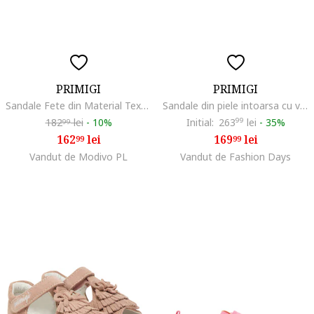
PRIMIGI
PRIMIGI
Sandale Fete din Material Textil, Roz/Albastru
Sandale din piele intoarsa cu varf decupat, Roz pal
182
lei
-
10%
Initial:
263
99
lei
-
35%
99
162
lei
169
lei
99
99
Vandut de Modivo PL
Vandut de Fashion Days