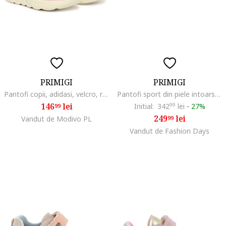
PRIMIGI
PRIMIGI
Pantofi copii, adidasi, velcro, roz, tesaturaswqfwqd, Roz
Pantofi sport din piele intoarsa cu segmente cu inchidere velcro, Roz zmeuriu/Roz somon
146
lei
Initial:
342
99
lei
-
27%
99
249
lei
Vandut de Modivo PL
99
Vandut de Fashion Days