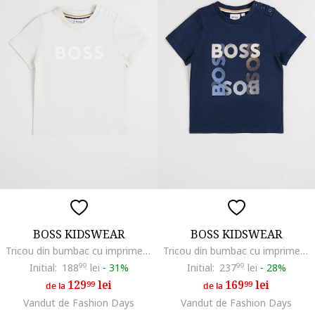
BOSS KIDSWEAR
BOSS KIDSWEAR
Tricou din bumbac cu imprimeu logo si detaliu cu capse, Verde pal
Tricou din bumbac cu imprimeu logo si detaliu cu capse, Kaki/Bleumarin
Initial:
188
99
lei
-
31%
Initial:
237
99
lei
-
28%
129
lei
169
lei
99
99
de la
de la
Vandut de Fashion Days
Vandut de Fashion Days