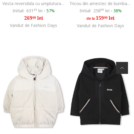
Vesta reversibila cu umplutura cu puf, Rosu inchis
Tricou din amestec de bumbac cu logo, Alb/Bleumarin
Initial:
631
43
lei
-
57%
Initial:
258
99
lei
-
38%
269
lei
159
lei
99
99
de la
Vandut de Fashion Days
Vandut de Fashion Days