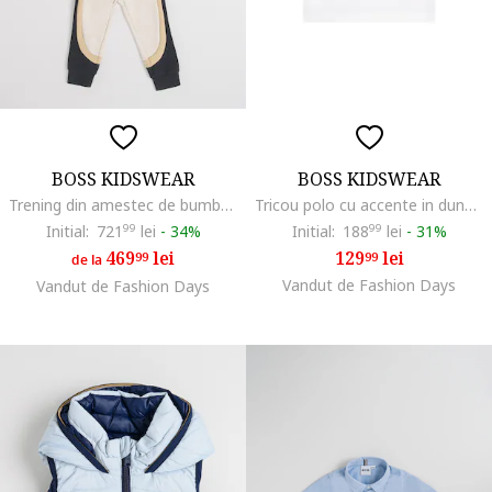
BOSS KIDSWEAR
BOSS KIDSWEAR
Trening din amestec de bumbac cu logo, Negru/Bej deschis
Tricou polo cu accente in dungi, Alb optic
Initial:
721
99
lei
-
34%
Initial:
188
99
lei
-
31%
469
lei
129
lei
99
99
de la
Vandut de Fashion Days
Vandut de Fashion Days