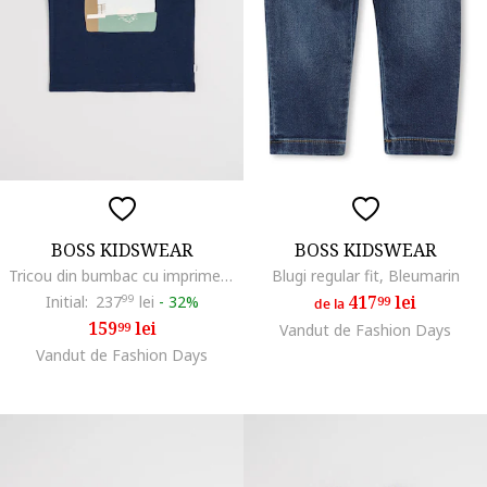
BOSS KIDSWEAR
BOSS KIDSWEAR
Tricou din bumbac cu imprimeu, Verde/Bleumarin
Blugi regular fit, Bleumarin
417
lei
Initial:
237
99
lei
-
32%
99
de la
159
lei
99
Vandut de Fashion Days
Vandut de Fashion Days