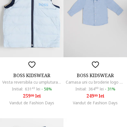
BOSS KIDSWEAR
BOSS KIDSWEAR
Vesta reversibila cu umplutura cu puf, Albastru pastel
Camasa uni cu broderie logo discreta, Albastru deschis
Initial:
631
43
lei
-
58%
Initial:
364
99
lei
-
31%
259
lei
249
lei
99
99
Vandut de Fashion Days
Vandut de Fashion Days