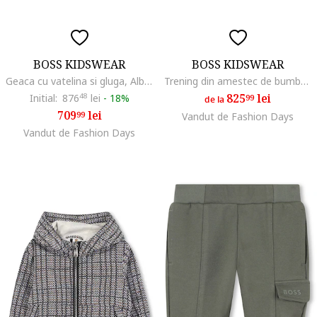
BOSS KIDSWEAR
BOSS KIDSWEAR
Geaca cu vatelina si gluga, Alb fildes
Trening din amestec de bumbac cu logo, Negru
825
lei
Initial:
876
48
lei
-
18%
99
de la
709
lei
99
Vandut de Fashion Days
Vandut de Fashion Days