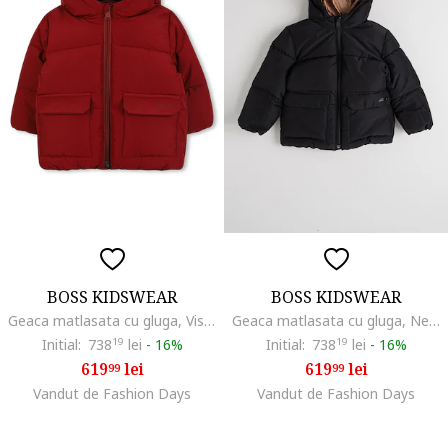
BOSS KIDSWEAR
BOSS KIDSWEAR
Geaca matlasata cu gluga, Visiniu
Geaca matlasata cu gluga, Negru
Initial:
738
19
lei
-
16%
Initial:
738
19
lei
-
16%
619
lei
619
lei
99
99
Vandut de Fashion Days
Vandut de Fashion Days