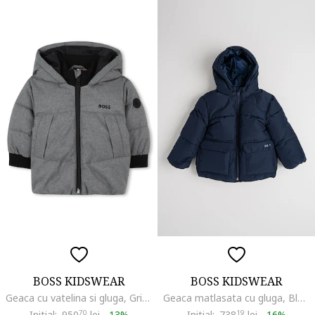
BOSS KIDSWEAR
BOSS KIDSWEAR
Geaca cu vatelina si gluga, Gri melange
Geaca matlasata cu gluga, Bleumarin
Initial:
950
70
lei
-
13%
Initial:
738
19
lei
-
16%