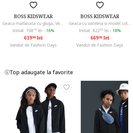
BOSS KIDSWEAR
BOSS KIDSWEAR
Geaca matlasata cu gluga, Verde sparanghel
Geaca cu vatelina si model colorblock, Alb/Negru/Bej
Initial:
738
19
lei
-
16%
Initial:
822
59
lei
-
18%
619
lei
669
lei
99
99
Vandut de Fashion Days
Vandut de Fashion Days
Top adaugate la favorite