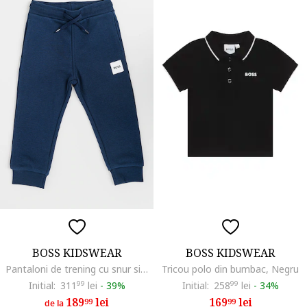
BOSS KIDSWEAR
BOSS KIDSWEAR
Pantaloni de trening cu snur si aplicatie logo, Bleumarin
Tricou polo din bumbac, Negru
Initial:
311
99
lei
-
39%
Initial:
258
99
lei
-
34%
189
lei
169
lei
99
99
de la