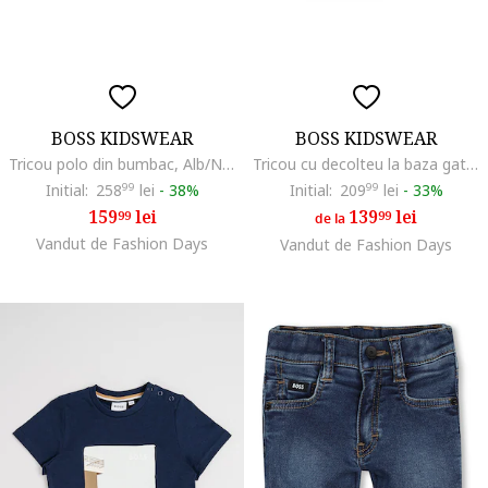
BOSS KIDSWEAR
BOSS KIDSWEAR
Tricou polo din bumbac, Alb/Negru
Tricou cu decolteu la baza gatului si logo, Alb/Bleumarin
Initial:
258
99
lei
-
38%
Initial:
209
99
lei
-
33%
159
lei
139
lei
99
99
de la
Vandut de Fashion Days
Vandut de Fashion Days