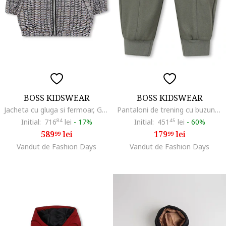
BOSS KIDSWEAR
BOSS KIDSWEAR
Jacheta cu gluga si fermoar, Gri melange
Pantaloni de trening cu buzunar cu clapa, Kaki
Initial:
716
84
lei
-
17%
Initial:
451
45
lei
-
60%
589
lei
179
lei
99
99
Vandut de Fashion Days
Vandut de Fashion Days