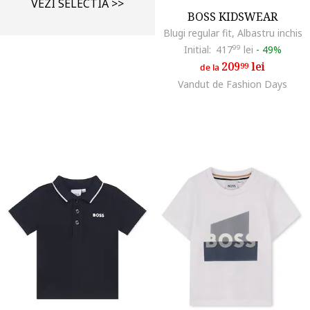
VEZI SELECTIA >>
BOSS KIDSWEAR
Blugi regular fit, Albastru inchis
Initial:
417
99
lei
-
49%
209
lei
99
de la
Vandut de Fashion Days