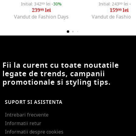
Initial: 342
lei
-30%
Initial: 243
lei
-3
99
99
239
lei
159
lei
99
99
Vandut de Fashion Days
Vandut de Fashion
Fii la curent cu toate noutatile
legate de trends, campanii
promotionale si styling tips.
SUPORT SI ASISTENTA
Intrebari frecvente
Informatii retur
Informatii despre cookies