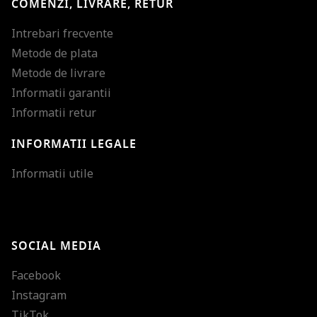
COMENZI, LIVRARE, RETUR
Intrebari frecvente
Metode de plata
Metode de livrare
Informatii garantii
Informatii retur
INFORMATII LEGALE
Mareste dimensiunea
Informatii utile
Micsoreaza dimensiu
Mareste spatierea tex
SOCIAL MEDIA
Micsoreaza spatierea
Facebook
Mareste inaltimea ra
Instagram
Micsoreaza inaltimea
TikTok