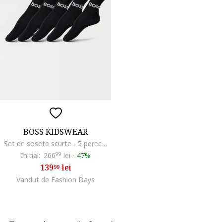
BOSS KIDSWEAR
Set de sosete scurte - 5 perechi, Negru
Initial:
266
99
lei
-
47%
139
lei
99
Vandut de Fashion Days