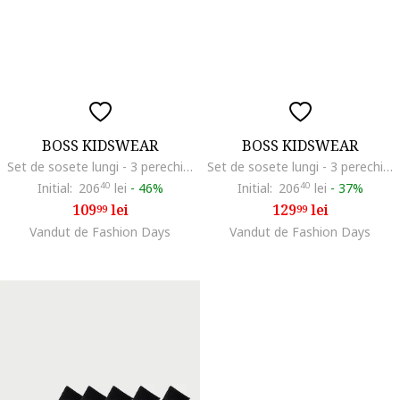
BOSS KIDSWEAR
BOSS KIDSWEAR
Set de sosete lungi - 3 perechi, Alb/Negru/Maro deschis
Set de sosete lungi - 3 perechi, Negru
Initial:
206
40
lei
-
46%
Initial:
206
40
lei
-
37%
109
lei
129
lei
99
99
Vandut de Fashion Days
Vandut de Fashion Days