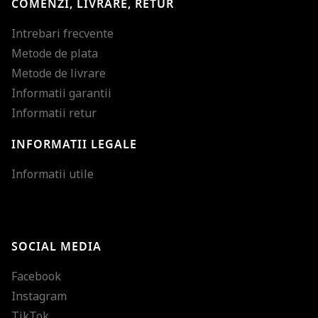
COMENZI, LIVRARE, RETUR
Intrebari frecvente
Metode de plata
Metode de livrare
Informatii garantii
Informatii retur
INFORMATII LEGALE
Mareste dimensiunea
Informatii utile
Micsoreaza dimensiu
Mareste spatierea tex
SOCIAL MEDIA
Micsoreaza spatierea
Facebook
Mareste inaltimea ra
Instagram
Micsoreaza inaltimea
TikTok