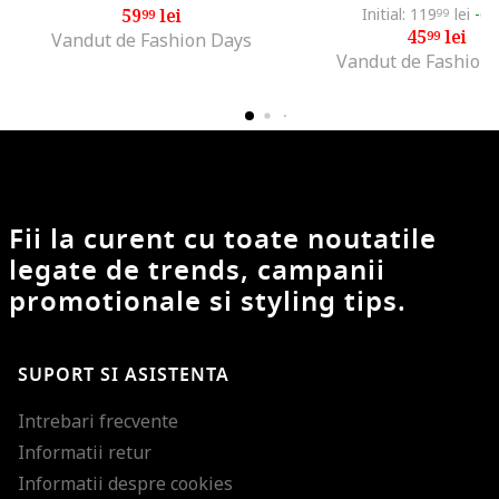
59
lei
Initial: 119
lei
-6
99
99
45
lei
99
Vandut de Fashion Days
Vandut de Fashion
Fii la curent cu toate noutatile
legate de trends, campanii
promotionale si styling tips.
SUPORT SI ASISTENTA
Intrebari frecvente
Informatii retur
Informatii despre cookies