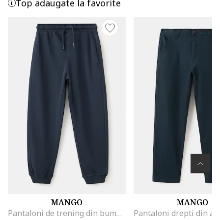
Top adaugate la favorite
MANGO
MANGO
Pantaloni de trening din bumbac cu buzunare laterale, Albastru ultramarin