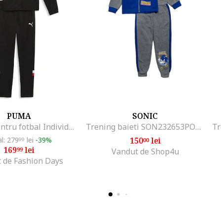
PUMA
SONIC
Trening pentru fotbal Individual Rise, Negru
Trening baieti SON232653POL, Gri/Albastru
al: 279
lei
-39%
150
lei
99
00
169
lei
99
Vandut de Shop4u
 de Fashion Days