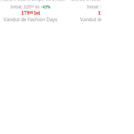
Initial: 320
lei
-43%
Initial: 186
lei
-25%
99
99
179
lei
139
lei
99
99
Vandut de Fashion Days
Vandut de Fashion Days