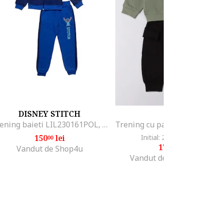
DISNEY STITCH
IDO
Trening baieti LIL230161POL, Albastru
150
lei
Initial: 283
lei
-36%
00
99
179
lei
99
Vandut de Shop4u
Vandut de Fashion Days