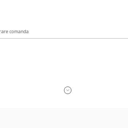
rare comanda
a