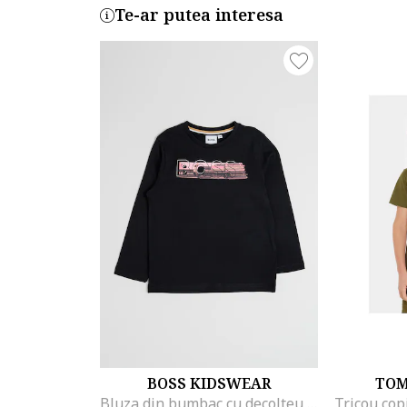
Te-ar putea interesa
BOSS KIDSWEAR
TOM
Bluza din bumbac cu decolteu la baza gatului si logo, Negru/Roz deschis
Tricou cop