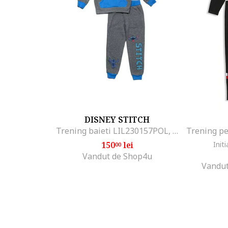
DISNEY STITCH
Trening baieti LIL230157POL, Gri
150
lei
Initi
00
Vandut de Shop4u
Vandut