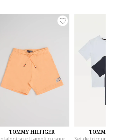
TOMMY HILFIGER
TOMMY HILFIGER
Pantaloni scurti ampli cu snur, Portocaliu pal