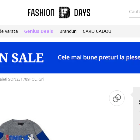
Cauta
de varsta
Genius Deals
Branduri
CARD CADOU
aieti SON231789POL, Gri