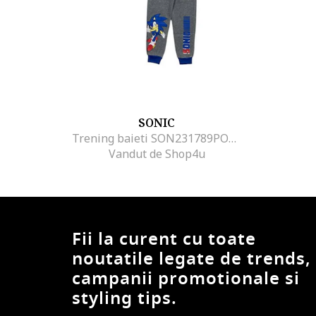
SONIC
Trening baieti SON231789POL, Gri
Vandut de Shop4u
Fii la curent cu toate
noutatile legate de trends,
campanii promotionale si
styling tips.