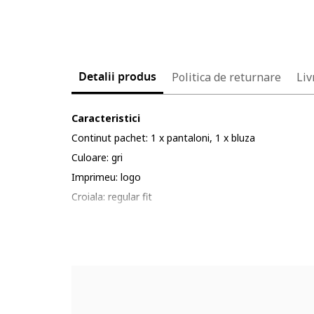
Detalii produs
Politica de returnare
Liv
Caracteristici
Continut pachet: 1 x pantaloni, 1 x bluza
Culoare: gri
Imprimeu: logo
Croiala: regular fit
Material: poliester
Lungime maneca: maneca lunga
Lungime pantaloni: lungi
Detalii: recomandat pentru: primavara, vara , toamn
Compozitie