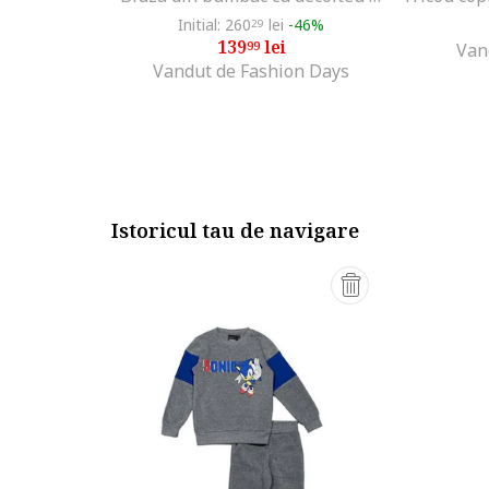
Initial: 260
lei
-46%
29
139
lei
99
Van
Vandut de Fashion Days
Istoricul tau de navigare