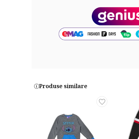
Captuseala: captuseala din flecee
Cod produs:
4447824-10_223173
Produse similare