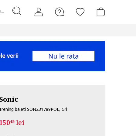
...
Sonic
Trening baieti SON231789POL, Gri
150
lei
49