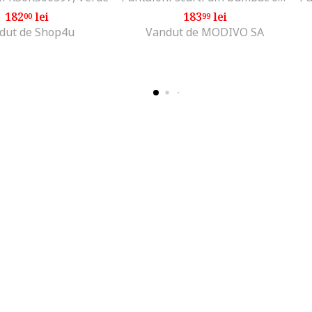
182
lei
183
lei
00
99
dut de Shop4u
Vandut de MODIVO SA