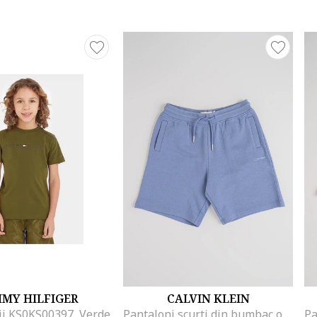
MY HILFIGER
CALVIN KLEIN
ii KS0KS00397, Verde
Pantaloni scurti din bumbac organic cu logo, Albastru inchis