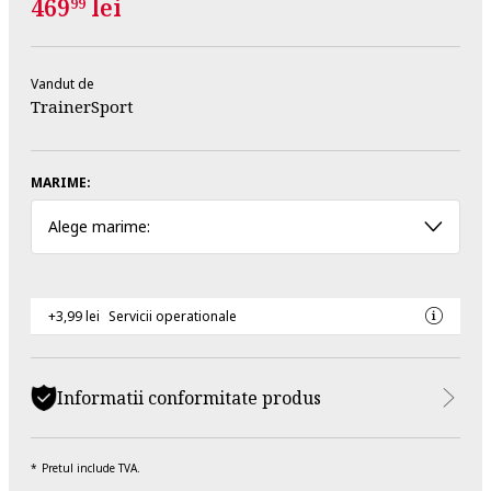
469
lei
99
Vandut de
TrainerSport
MARIME:
Alege marime:
+3,99 lei
Servicii operationale
Informatii conformitate produs
Pretul include TVA.