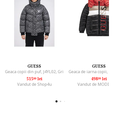
GUESS
GUESS
Geaca copii din puf, J4YL02, Gri
515
lei
498
lei
00
99
Vandut de Shop4u
Vandut de MODIV