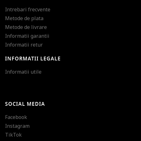
Intrebari frecvente
Metode de plata
Metode de livrare
Informatii garantii
Informatii retur
INFORMATII LEGALE
Mareste dimensiunea
Informatii utile
Micsoreaza dimensiu
Mareste spatierea tex
SOCIAL MEDIA
Micsoreaza spatierea
Facebook
Mareste inaltimea ra
Instagram
Micsoreaza inaltimea
TikTok