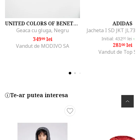
UNITED COLORS OF BENETTON
ADIDAS
Geaca cu gluga, Negru
Jacheta I SD JKT JL738
349
lei
Initial: 432
lei
-3
99
00
281
lei
00
Vandut de MODIVO SA
Vandut de Top Sp
Te-ar putea interesa