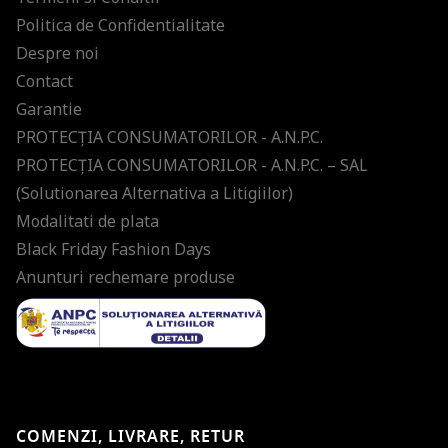
Politica de Confidentialitate
Despre noi
Contact
Garantie
PROTECŢIA CONSUMATORILOR - A.N.P.C.
PROTECŢIA CONSUMATORILOR - A.N.P.C. – SAL
(Solutionarea Alternativa a Litigiilor)
Modalitati de plata
Black Friday Fashion Days
Anunturi rechemare produse
COMENZI, LIVRARE, RETUR