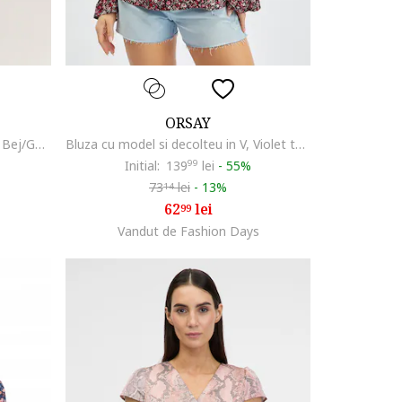
ORSAY
Bluza cu maneci scurte si model, Bej/Galben inchis
Bluza cu model si decolteu in V, Violet tyrian
Initial:
139
99
lei
-
55%
73
lei
-
13%
14
62
lei
99
Vandut de Fashion Days