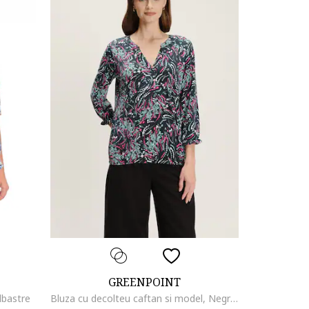
GREENPOINT
lbastre
Bluza cu decolteu caftan si model, Negru/Fucsia/Gri cenusiu