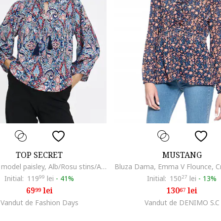
TOP SECRET
MUSTANG
Bluza cu model paisley, Alb/Rosu stins/Albastru deschis
Initial:
119
99
lei
-
41%
Initial:
150
27
lei
-
13%
69
lei
130
lei
99
67
Vandut de Fashion Days
Vandut de DENIMO S.C