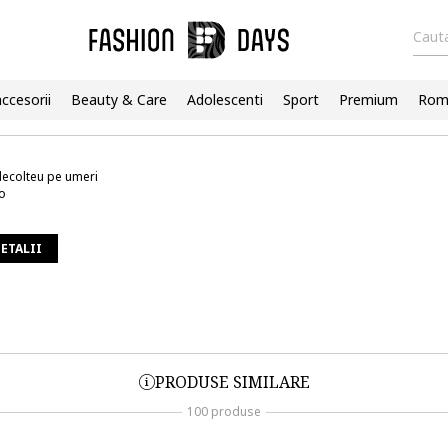
Cauta
accesorii
Beauty & Care
Adolescenti
Sport
Premium
Roma
E
decolteu pe umeri
o
DETALII
PRODUSE SIMILARE
100 produse