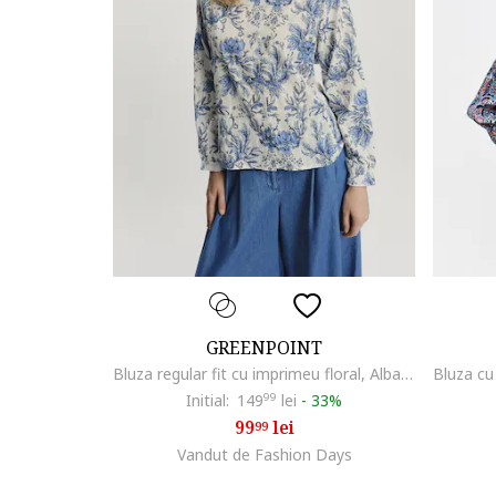
GREENPOINT
Bluza regular fit cu imprimeu floral, Albastru lavanda/Alb murdar
Initial:
149
99
lei
-
33%
99
lei
99
Vandut de Fashion Days