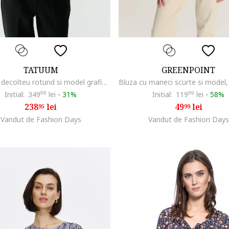
TATUUM
GREENPOINT
Bluza cu decolteu rotund si model grafic, Negru/Violet
Initial:
349
99
lei
-
31%
Initial:
119
99
lei
-
58%
238
lei
49
lei
95
99
Vandut de Fashion Days
Vandut de Fashion Days