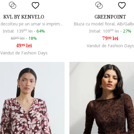
KVL BY KENVELO
GREENPOINT
Bluza cu decolteu pe un umar si imprimeu floral, Multicolor
Bluza cu model floral, Alb/Gal
Initial:
139
99
lei
-
64%
Initial:
109
99
lei
-
27%
79
lei
60
lei
-
18%
99
99
49
lei
99
Vandut de Fashion Days
Vandut de Fashion Days