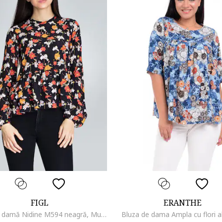
FIGL
ERANTHE
Bluză de damă Nidine M594 neagră, Multicolor
Bluza de dama Ampla cu flori a