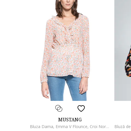
MUSTANG
Bluza Dama, Emma V Flounce, Croi Normal, Lejera, Inchidere: Nasturi, Compozitie Material: 100% Bumbac, M Intl, Multicolor