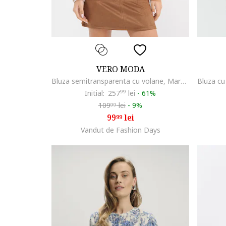
VERO MODA
Bluza semitransparenta cu volane, Maro inchis/Roz prafuit/Bej deschis
Initial:
257
99
lei
-
61%
109
lei
-
9%
99
99
lei
99
Vandut de Fashion Days