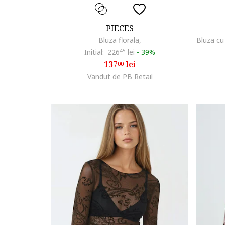
PIECES
Bluza florala,
Initial:
226
45
lei
-
39%
137
lei
00
Vandut de PB Retail