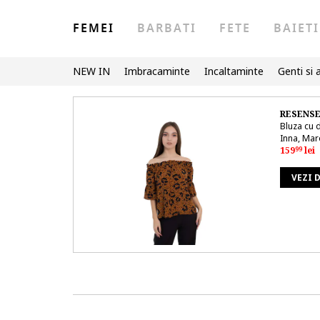
FEMEI
BARBATI
FETE
BAIETI
NEW IN
Imbracaminte
Incaltaminte
Genti si 
RESENS
Bluza cu 
Inna, Mar
159
lei
99
VEZI 