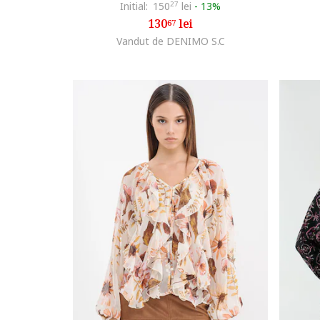
Initial:
150
27
lei
-
13%
130
lei
67
Vandut de DENIMO S.C