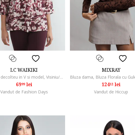
LC WAIKIKI
MIXRAY
Bluza cu decolteu in V si model, Visiniu/Alb fildes
69
lei
124
lei
99
12
Vandut de Fashion Days
Vandut de Hiccup