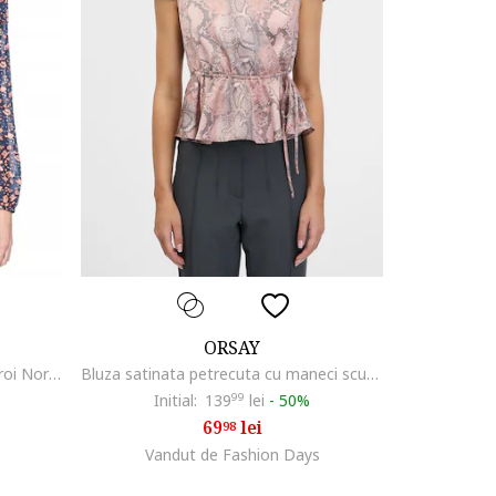
ORSAY
Bluza Dama, Emma V Flounce, Croi Normal, Lejera, Inchidere: Nasturi, Material: 100% Bumbac, M Intl, Multicolor
Bluza satinata petrecuta cu maneci scurte si terminatie cu volan, Negru stins/Roz prafuit
Initial:
139
99
lei
-
50%
69
lei
98
Vandut de Fashion Days