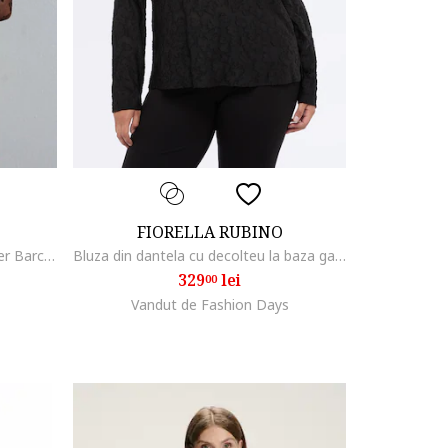
FIORELLA RUBINO
Bluza dama, Bluza Florala cu Guler Barca, Detaliu Elastic, Maro, Textil
Bluza din dantela cu decolteu la baza gatului, Negru
329
lei
00
Vandut de Fashion Days