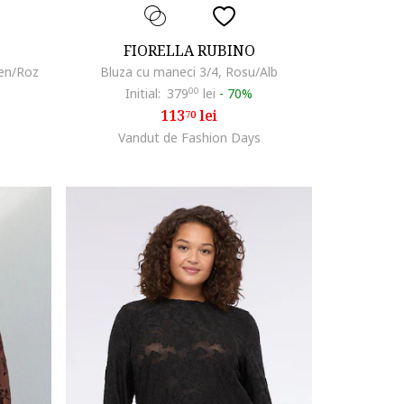
FIORELLA RUBINO
ben/Roz
Bluza cu maneci 3/4, Rosu/Alb
Initial:
379
00
lei
-
70%
113
lei
70
Vandut de Fashion Days