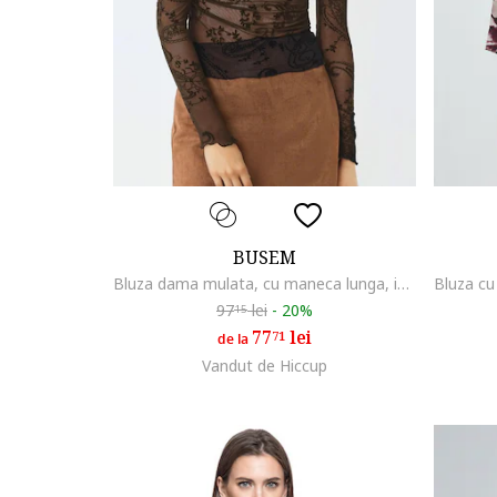
BUSEM
Bluza dama mulata, cu maneca lunga, imprimeu, negru, poliester-elastan
97
lei
-
20%
15
77
lei
71
de la
Vandut de Hiccup