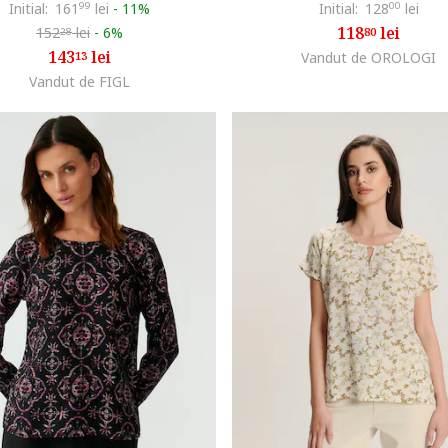
Initial:
161
99
lei
-
11%
Initial:
128
00
lei
118
lei
152
lei
-
6%
80
28
143
lei
13
Vandut de OROLOGI
Vandut de FIGL