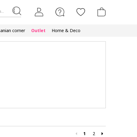
...
nian corner
Outlet
Home & Deco
1
2