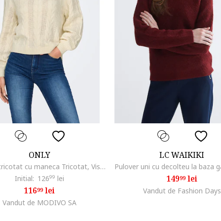
ONLY
LC WAIKIKI
Pulover tricotat cu maneca Tricotat, Viscoza, Crem, Crem
149
lei
Initial:
126
99
lei
99
116
lei
99
Vandut de Fashion Days
Vandut de MODIVO SA