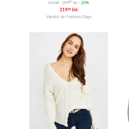
Initial:
294
86
lei
-
25%
219
lei
99
Vandut de Fashion Days