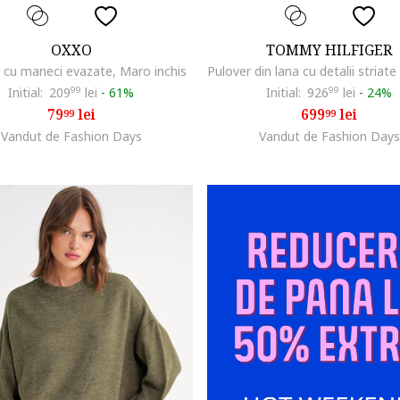
OXXO
TOMMY HILFIGER
 cu maneci evazate, Maro inchis
Initial:
209
99
lei
-
61%
Initial:
926
99
lei
-
24%
79
lei
699
lei
99
99
Vandut de Fashion Days
Vandut de Fashion Days