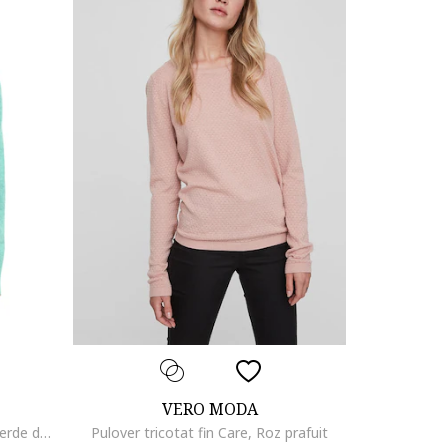
VERO MODA
Pulover lejer cu maneci cazute, Verde deschis
Pulover tricotat fin Care, Roz prafuit