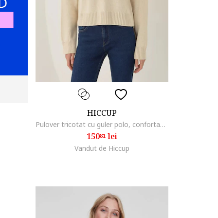
HICCUP
Pulover tricotat cu guler polo, confortabil, elegant, natur, tricot
150
lei
81
Vandut de Hiccup