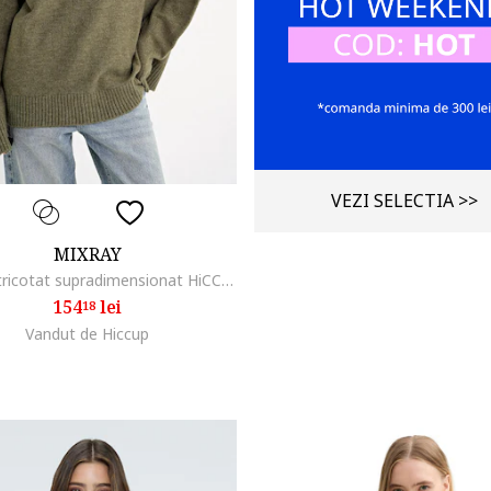
VEZI SELECTIA >>
MIXRAY
Pulover tricotat supradimensionat HiCCUP, kaki, tricot,
154
lei
18
Vandut de Hiccup