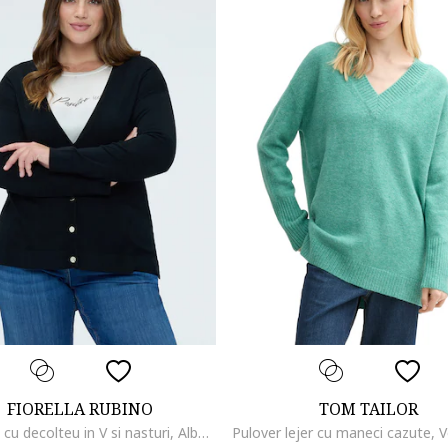
FIORELLA RUBINO
TOM TAILOR
Cardigan cu decolteu in V si nasturi, Albastru ultramarin