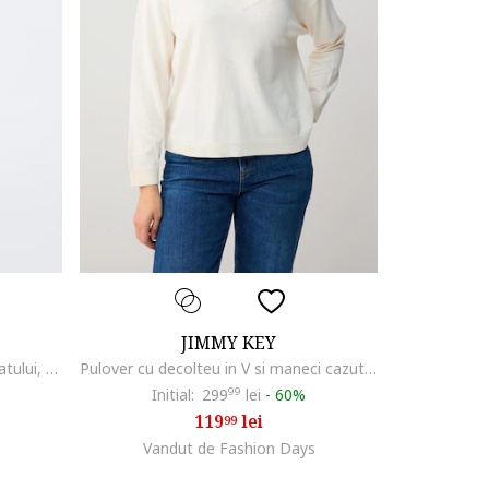
JIMMY KEY
Pulover uni cu decolteu la baza gatului, Rosu inchis
Pulover cu decolteu in V si maneci cazute, Alb fildes
Initial:
299
99
lei
-
60%
119
lei
99
Vandut de Fashion Days