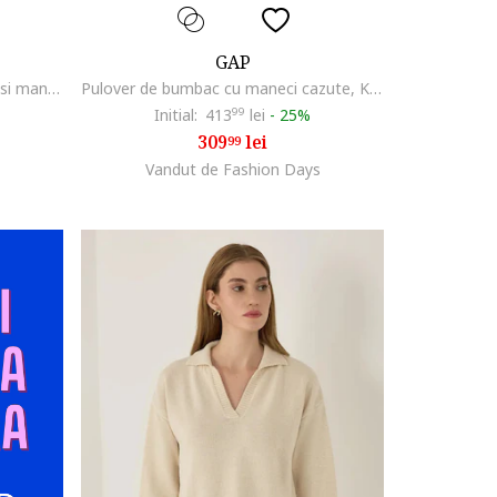
GAP
Pulover din lana cu detalii striate si maneci cazute, Negru
Pulover de bumbac cu maneci cazute, Kaki pal
Initial:
413
99
lei
-
25%
309
lei
99
Vandut de Fashion Days