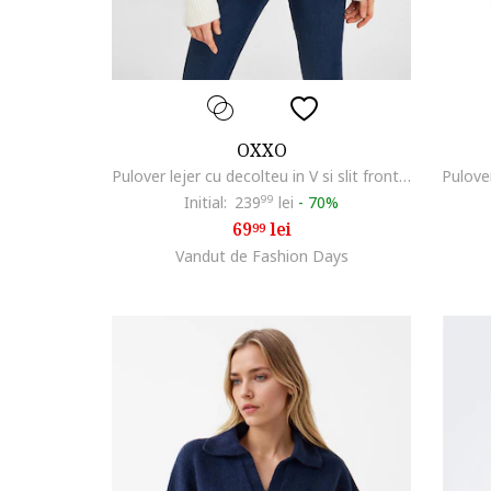
OXXO
Pulover lejer cu decolteu in V si slit frontal, Alb
Pulove
Initial:
239
99
lei
-
70%
69
lei
99
Vandut de Fashion Days