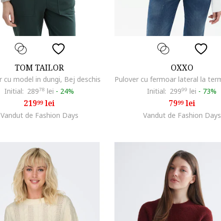
TOM TAILOR
OXXO
r cu model in dungi, Bej deschis
Initial:
289
78
lei
-
24%
Initial:
299
99
lei
-
73%
219
lei
79
lei
99
99
Vandut de Fashion Days
Vandut de Fashion Days