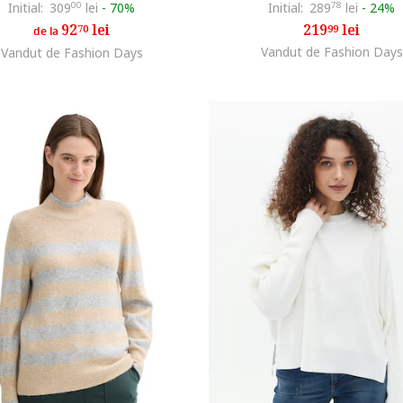
Initial:
309
00
lei
-
70%
Initial:
289
78
lei
-
24%
92
lei
219
lei
70
99
de la
Vandut de Fashion Days
Vandut de Fashion Days