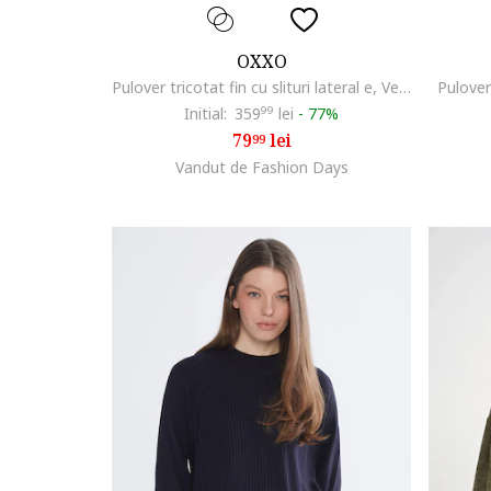
OXXO
Pulover tricotat fin cu slituri lateral e, Verde englez
Pulover
Initial:
359
99
lei
-
77%
79
lei
99
Vandut de Fashion Days