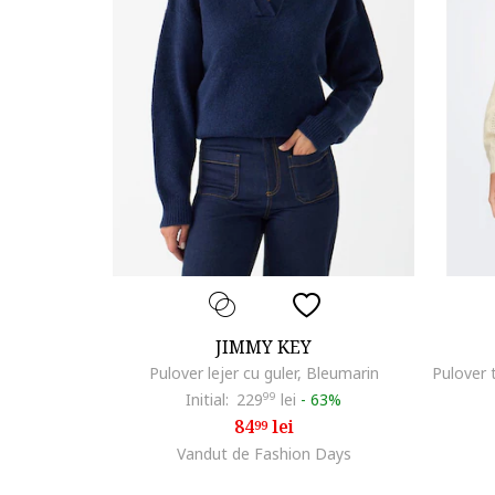
JIMMY KEY
Pulover lejer cu guler, Bleumarin
Initial:
229
99
lei
-
63%
84
lei
99
Vandut de Fashion Days