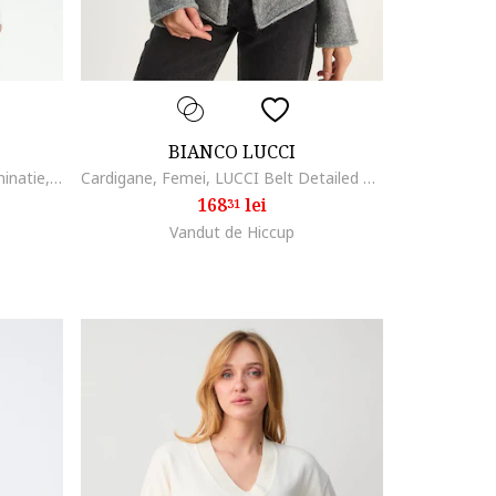
BIANCO LUCCI
Pulover cu fermoar lateral la terminatie, Alb murdar
Cardigane, Femei, LUCCI Belt Detailed Cardigan, Gri carbune,
168
lei
31
Vandut de Hiccup