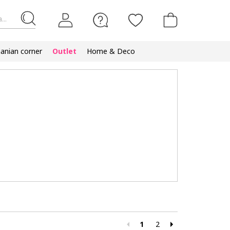
...
nian corner
Outlet
Home & Deco
1
2