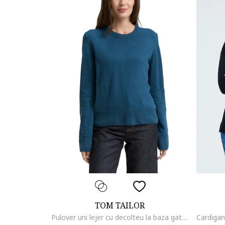
TOM TAILOR
Pulover uni lejer cu decolteu la baza gatului, Albastru petrol