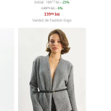
Initial:
189
12
lei
-
25%
149
lei
-
6%
99
139
lei
99
Vandut de Fashion Days