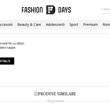
Cauta
accesorii
Beauty & Care
Adolescenti
Sport
Premium
Roma
cotat fin cu slituri
, Maro taupe
DETALII
PRODUSE SIMILARE
100 produse