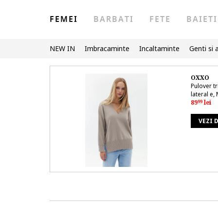
FEMEI
BARBATI
FETE
BAIETI
NEW IN
Imbracaminte
Incaltaminte
Genti si 
OXXO
Pulover tri
lateral e
89
lei
99
VEZI 