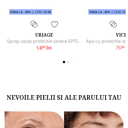
PANA LA -40% | COD: FD40
PANA LA -40% | COD: FD
URIAGE
VICH
Spray uscat protectie solara SPF50+ Bariesun, 200 ml
54
lei
75
l
99
99
NEVOILE PIELII SI ALE PARULUI TAU