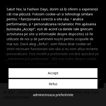
Mareste dimensiunea
Informatii utile
Salut! Noi, la Fashion Days, dorim să îți oferim o experiență
Micsoreaza dimensiu
cât mai plăcută. Folosim cookie-uri si tehnologii similare
pentru: • funcționarea corectă a site-ului, • analiza
Mareste spatierea tex
performanței, și • personalizarea reclamelor. Prin apăsarea
butonului „Accept”, ești de acord ca datele tale (precum
SOCIAL MEDIA
Micsoreaza spatierea
activitatea pe site și informațiile despre dispozitiv) să fie
utilizate de noi și de partenerii noștri pentru scopurile de
Facebook
Mareste inaltimea ra
mai sus. Dacă alegi „Refuz”, vom folosi doar cookie-uri
Instagram
strict necesare funcționării site-ului și nu vom afișa reclame
Micsoreaza inaltimea
personalizate. Poți modifica preferințele oricând apăsând pe
TikTok
„Administrează preferințele”. Află mai multe despre cookie-
Inverseaza culorile
Youtube
uri în
Politica de confidentialitate
.
Nuante de gri
Accept
Cursor mare
accessibility
Refuz
Subliniaza link-urile
© 2001 - 2026 Dante International, CUI: 14399840, Reg. Com.
administreaza preferintele
Dezactiveaza animatii
J2002000372404