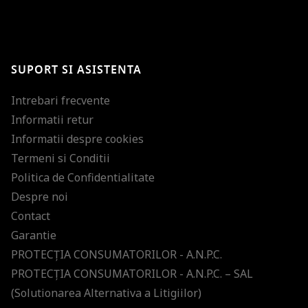
BRAVO!
Te-ai abonat cu succes la newsletter folosind adresa de e-mail
%email%
.
Ti-am pregatit noutati despre brandurile noastre, selectii exclusive si
SUPORT SI ASISTENTA
ultimele tendinte in moda!
Intrebari frecvente
Informatii retur
Informatii despre cookies
Termeni si Conditii
Politica de Confidentialitate
Despre noi
Contact
Garantie
PROTECŢIA CONSUMATORILOR - A.N.P.C.
PROTECŢIA CONSUMATORILOR - A.N.P.C. – SAL
(Solutionarea Alternativa a Litigiilor)