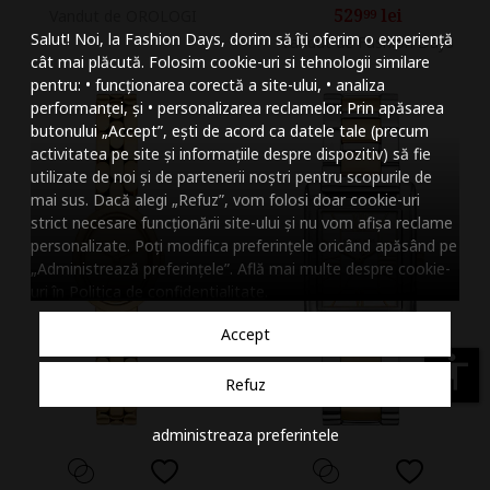
529
lei
Vandut de OROLOGI
99
Mareste dimensiunea
Salut! Noi, la Fashion Days, dorim să îți oferim o experiență
Vandut de Fashion Days
Micsoreaza dimensiu
cât mai plăcută. Folosim cookie-uri si tehnologii similare
pentru: • funcționarea corectă a site-ului, • analiza
Mareste spatierea tex
performanței, și • personalizarea reclamelor. Prin apăsarea
butonului „Accept”, ești de acord ca datele tale (precum
Micsoreaza spatierea
activitatea pe site și informațiile despre dispozitiv) să fie
utilizate de noi și de partenerii noștri pentru scopurile de
Mareste inaltimea ra
mai sus. Dacă alegi „Refuz”, vom folosi doar cookie-uri
strict necesare funcționării site-ului și nu vom afișa reclame
Micsoreaza inaltimea
personalizate. Poți modifica preferințele oricând apăsând pe
„Administrează preferințele”. Află mai multe despre cookie-
Inverseaza culorile
uri în
Politica de confidentialitate
.
Nuante de gri
Accept
Cursor mare
accessibility
Refuz
Subliniaza link-urile
administreaza preferintele
Dezactiveaza animatii