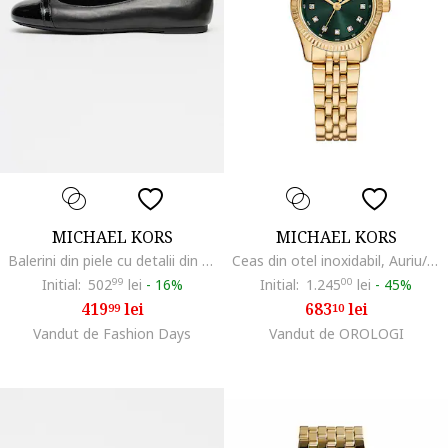
MICHAEL KORS
MICHAEL KORS
Balerini din piele cu detalii din piele lacuita Mandy, Negru
Ceas din otel inoxidabil, Auriu/Verde marin
Initial:
502
99
lei
-
16%
Initial:
1.245
00
lei
-
45%
419
lei
683
lei
99
10
Vandut de Fashion Days
Vandut de OROLOGI