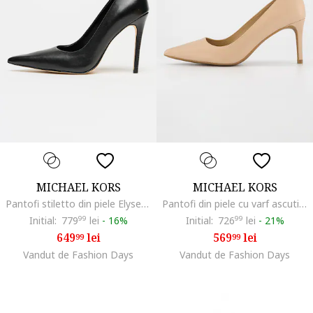
MICHAEL KORS
MICHAEL KORS
Pantofi stiletto din piele Elyse, Negru
Pantofi din piele cu varf ascutit Alina Flex, Bej
Initial:
779
99
lei
-
16%
Initial:
726
99
lei
-
21%
649
lei
569
lei
99
99
Vandut de Fashion Days
Vandut de Fashion Days