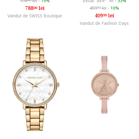
976
lei
-
19%
Initial:
884
lei
-
53%
00
788
lei
459
lei
-
10%
00
99
409
lei
Vandut de SWISS Boutique
99
Vandut de Fashion Days