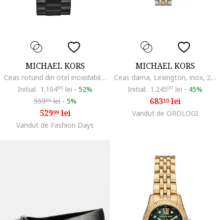
MICHAEL KORS
MICHAEL KORS
Ceas rotund din otel inoxidabil Slim Runway, Negru
Ceas dama, Lexington, inox, 26mm
Initial:
1.104
99
lei
-
52%
Initial:
1.245
00
lei
-
45%
683
lei
559
lei
-
5%
10
99
529
lei
99
Vandut de OROLOGI
Vandut de Fashion Days