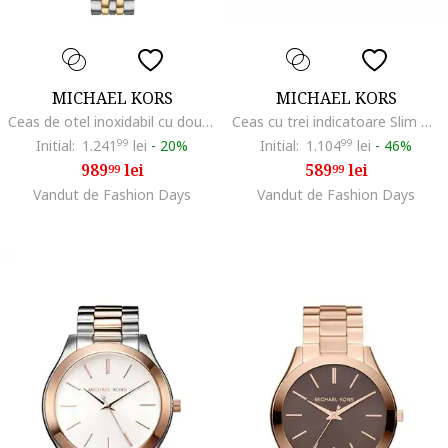
MICHAEL KORS
MICHAEL KORS
Ceas de otel inoxidabil cu doua nuante, Argintiu/Auriu
Ceas cu trei indicatoare Slim Runway, Auriu
Initial:
1.241
99
lei
-
20%
Initial:
1.104
99
lei
-
46%
989
lei
589
lei
99
99
Vandut de Fashion Days
Vandut de Fashion Days