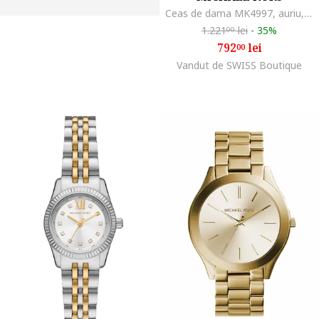
Ceas de dama MK4997, auriu, fashion
1.221
lei
-
35%
00
792
lei
00
Vandut de SWISS Boutique