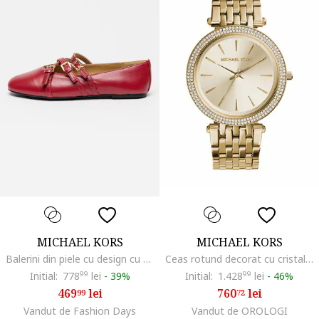
MICHAEL KORS
MICHAEL KORS
Balerini din piele cu design cu barete incrucisate Indy, Roz zmeuriu
Ceas rotund decorat cu cristale Darci, Auriu
Initial:
778
99
lei
-
39%
Initial:
1.428
99
lei
-
46%
469
lei
760
lei
99
72
Vandut de Fashion Days
Vandut de OROLOGI