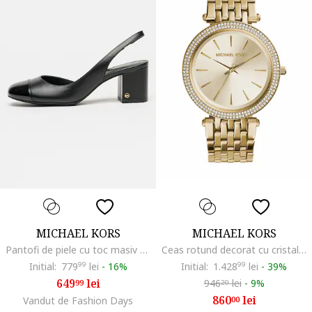
MICHAEL KORS
MICHAEL KORS
Pantofi de piele cu toc masiv Perla Flex, Negru
Ceas rotund decorat cu cristale Darci, Auriu
Initial:
779
99
lei
-
16%
Initial:
1.428
99
lei
-
39%
649
lei
946
lei
-
9%
99
20
860
lei
Vandut de Fashion Days
00