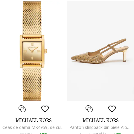
MICHAEL KORS
MICHAEL KORS
Ceas de dama MK4959, de culoare aurie, in stil fashion
Pantofi slingback din piele Alora, Auriu/Maro camel
61