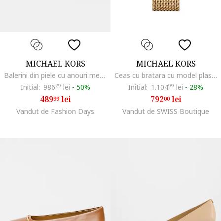
MICHAEL KORS
MICHAEL KORS
Balerini din piele cu anouri metalice Collette, Negru
Ceas cu bratara cu model plasa si cristale Pyper, Auriu deschis
Initial:
986
29
lei
-
50%
Initial:
1.104
99
lei
-
28%
489
lei
792
lei
99
00
Vandut de Fashion Days
Vandut de SWISS Boutique