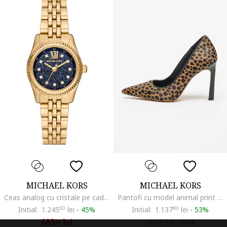
MICHAEL KORS
MICHAEL KORS
Ceas analog cu cristale pe cadran, Auriu/Bleumarin
Pantofi cu model animal print Amara, Negru/Maro
Initial:
1.245
00
lei
-
45%
Initial:
1.137
80
lei
-
53%
683
lei
609
lei
-
13%
10
99