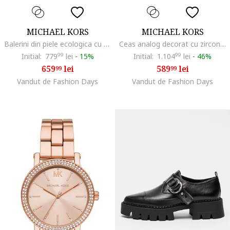
MICHAEL KORS
MICHAEL KORS
Balerini din piele ecologica cu monograma Rowen, Negru/Maro
Ceas analog decorat cu zirconia, Argintiu
Initial:
779
99
lei
-
15%
Initial:
1.104
99
lei
-
46%
659
lei
589
lei
99
99
Vandut de Fashion Days
Vandut de Fashion Days