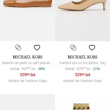
MICHAEL KORS
MICHAEL KORS
Balerini de piele cu varf patrat, Maro scortisoara
Pantofi uni cu toc kitten, Bej
Initial:
907
99
lei
-
38%
Initial:
675
99
lei
-
21%
559
lei
529
lei
99
99
Vandut de Fashion Days
Vandut de Fashion Days