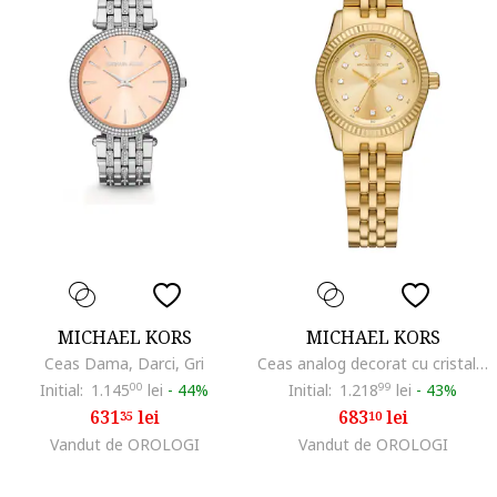
MICHAEL KORS
MICHAEL KORS
Ceas Dama, Darci, Gri
Ceas analog decorat cu cristale, Auriu
Initial:
1.145
00
lei
-
44%
Initial:
1.218
99
lei
-
43%
631
lei
683
lei
35
10
Vandut de OROLOGI
Vandut de OROLOGI