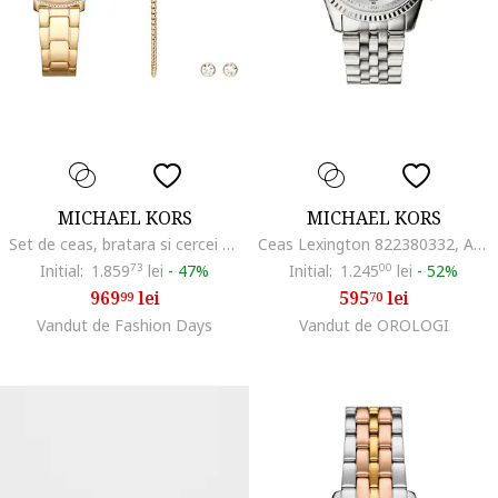
MICHAEL KORS
MICHAEL KORS
Set de ceas, bratara si cercei decorati cu cristale, Auriu
Ceas Lexington 822380332, Argintiu
Initial:
1.859
73
lei
-
47%
Initial:
1.245
00
lei
-
52%
969
lei
595
lei
99
70
Vandut de Fashion Days
Vandut de OROLOGI