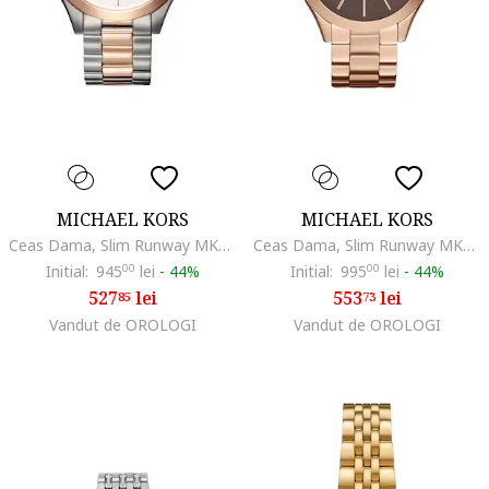
MICHAEL KORS
MICHAEL KORS
Ceas Dama, Slim Runway MK3204B
Ceas Dama, Slim Runway MK3181
Initial:
945
00
lei
-
44%
Initial:
995
00
lei
-
44%
527
lei
553
lei
85
73
Vandut de OROLOGI
Vandut de OROLOGI