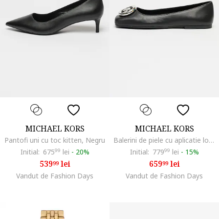
MICHAEL KORS
MICHAEL KORS
Pantofi uni cu toc kitten, Negru
Balerini de piele cu aplicatie logo metalica si varf patrat Milan, Negru
Initial:
675
99
lei
-
20%
Initial:
779
99
lei
-
15%
539
lei
659
lei
99
99
Vandut de Fashion Days
Vandut de Fashion Days