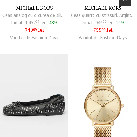
MICHAEL KORS
MICHAEL KORS
Ceas analog cu o curea de silicon, Auriu/Negru
Ceas quartz cu strasuri, Argintiu/Auriu
Initial:
1.457
07
lei
-
48%
Initial:
946
99
lei
-
19%
749
lei
759
lei
99
99
Vandut de Fashion Days
Vandut de Fashion Days