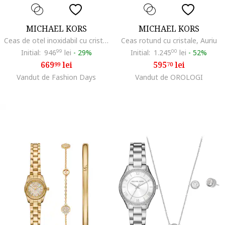
MICHAEL KORS
MICHAEL KORS
Ceas de otel inoxidabil cu cristale, Auriu
Ceas rotund cu cristale, Auriu
Initial:
946
99
lei
-
29%
Initial:
1.245
00
lei
-
52%
669
lei
595
lei
99
70
Vandut de Fashion Days
Vandut de OROLOGI