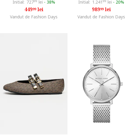
Initial:
727
99
lei
-
38%
Initial:
1.241
99
lei
-
20%
449
lei
989
lei
99
99
Vandut de Fashion Days
Vandut de Fashion Days