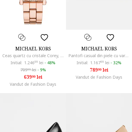
MICHAEL KORS
MICHAEL KORS
Ceas quartz cu cristale Corey, Auriu rose
Pantofi casual din piele cu varf migdalat Jaden, Negru
Initial:
1.246
99
lei
-
48%
Initial:
1.167
99
lei
-
32%
789
lei
709
lei
-
9%
99
99
639
lei
99
Vandut de Fashion Days
Vandut de Fashion Days