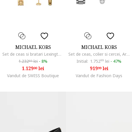
MICHAEL KORS
MICHAEL KORS
Set de ceas si bratari Lexington - 3 piese, Auriu
Set de ceas, colier si cercei, Argintiu
1.232
lei
-
8%
Initial:
1.752
99
lei
-
47%
60
1.129
lei
919
lei
00
99
Vandut de SWISS Boutique
Vandut de Fashion Days