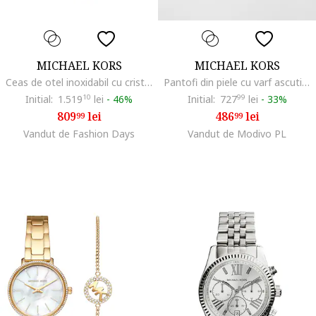
MICHAEL KORS
MICHAEL KORS
Ceas de otel inoxidabil cu cristale Portia, Auriu
Pantofi din piele cu varf ascutit Alina Flex, Negru
Initial:
1.519
10
lei
-
46%
Initial:
727
99
lei
-
33%
809
lei
486
lei
99
99
Vandut de Fashion Days
Vandut de Modivo PL