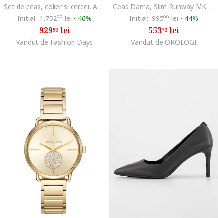
Set de ceas, colier si cercei, Auriu
Ceas Dama, Slim Runway MK3492
Initial:
1.752
99
lei
-
46%
Initial:
995
00
lei
-
44%
929
lei
553
lei
99
73
Vandut de Fashion Days
Vandut de OROLOGI