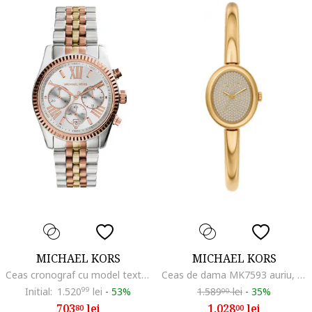
MICHAEL KORS
MICHAEL KORS
Ceas cronograf cu model texturat pe coroana, Argintiu/Maro bronz/Auriu
Ceas de dama MK7593 auriu, la moda
Initial:
1.520
99
lei
-
53%
1.589
lei
-
35%
00
703
lei
1.028
lei
80
00