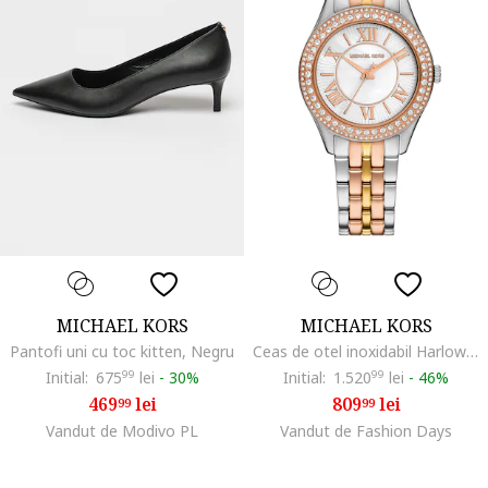
MICHAEL KORS
MICHAEL KORS
Pantofi uni cu toc kitten, Negru
Ceas de otel inoxidabil Harlowe, Auriu rose/Argintiu
Initial:
675
99
lei
-
30%
Initial:
1.520
99
lei
-
46%
469
lei
809
lei
99
99
Vandut de Modivo PL
Vandut de Fashion Days