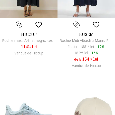
HICCUP
BUSEM
Rochie maxi, A-line, negru, textil
Rochie Midi Albastru Marin, Poliester, Fara Maneci, Decolteu Patrat
114
lei
Initial:
188
18
lei
-
17%
71
182
lei
-
15%
Vandut de Hiccup
08
154
lei
75
de la
Vandut de Hiccup