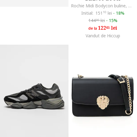
Rochie Midi Bodycon buline, maro, poliester
Initial:
151
10
lei
-
18%
144
lei
-
15%
30
122
lei
65
de la
Vandut de Hiccup