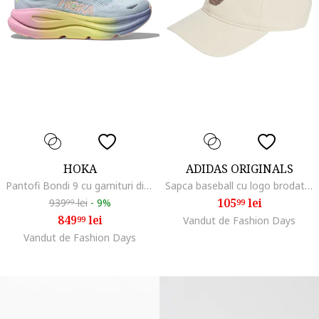
HOKA
ADIDAS ORIGINALS
Pantofi Bondi 9 cu garnituri din plasa pentru alergare, Albastru pastel/Galben deschis
Sapca baseball cu logo brodat Classic, Crem
105
lei
939
lei
-
9%
99
99
849
lei
99
Vandut de Fashion Days
Vandut de Fashion Days