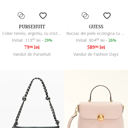
PURSEHUIT
GUESS
Colier tennis, argintiu, cu cristale, Dede C10
Rucsac din piele ecologica cu model monograma Manhattan II, Gri deschis
Initial:
113
90
lei
-
29%
Initial:
804
99
lei
-
26%
79
lei
589
lei
90
99
Vandut de Pursehuit
Vandut de Fashion Days