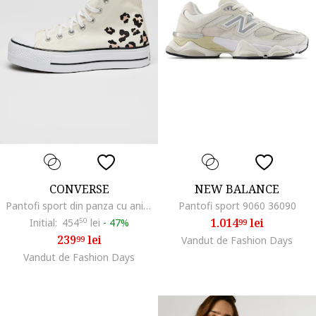
CONVERSE
NEW BALANCE
Pantofi sport din panza cu animal print All Star Lift, Negru/Crem
Pantofi sport 9060 36090
1.014
lei
Initial:
454
50
lei
-
47%
99
239
lei
99
Vandut de Fashion Days
Vandut de Fashion Days