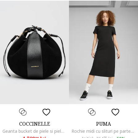
COCCINELLE
PUMA
Geanta bucket de piele si piele intoarsa cu etui detasabil, Negru
Rochie midi cu slituri pe partea din spate, Negru
36