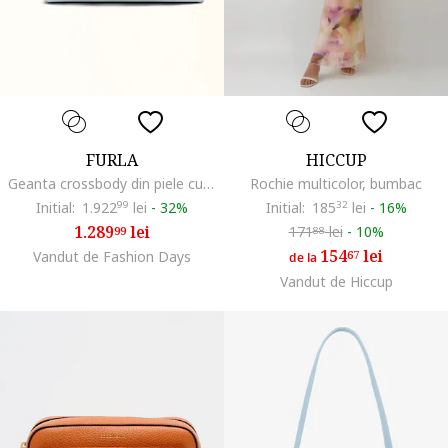
FURLA
HICCUP
Geanta crossbody din piele cu maner fix Moonlight, Negru/Albastru azur
Rochie multicolor, bumbac
Initial:
1.922
99
lei
-
32%
Initial:
185
32
lei
-
16%
1.289
lei
171
lei
-
10%
99
88
154
lei
Vandut de Fashion Days
67
de la
Vandut de Hiccup