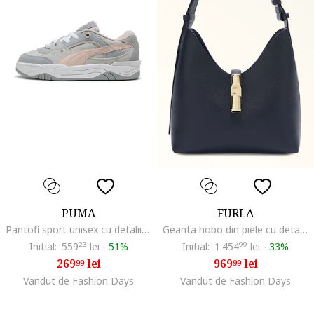
PUMA
FURLA
Pantofi sport unisex cu detalii din piele intoarsa ecologica 180, Gri/Roz somon
Geanta hobo din piele cu detaliu metalic Goccia, Bleumarin
Initial:
559
23
lei
-
51%
Initial:
1.454
99
lei
-
33%
269
lei
969
lei
99
99
Vandut de Fashion Days
Vandut de Fashion Days