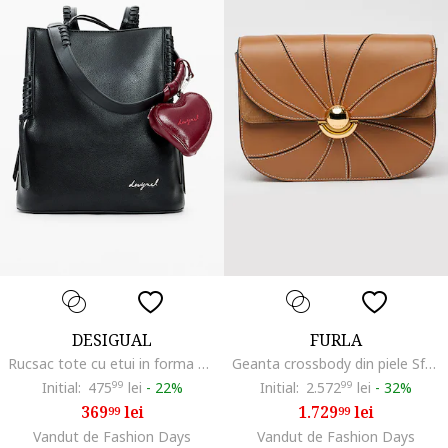
DESIGUAL
FURLA
Rucsac tote cu etui in forma de inima, Negru
Geanta crossbody din piele Sfera S, Maro scortisoara
Initial:
475
99
lei
-
22%
Initial:
2.572
99
lei
-
32%
369
lei
1.729
lei
99
99
Vandut de Fashion Days
Vandut de Fashion Days