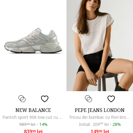
NEW BALANCE
PEPE JEANS LONDON
Pantofi sport 906 low-cut cu garnituri din material sintetic, Gri
Tricou din bumbac cu flori brodate, Alb
985
lei
-
14%
Initial:
209
99
lei
-
28%
99
839
lei
149
lei
99
99