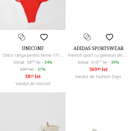
UNICONF
ADIDAS SPORTSWEAR
Chilot tanga pentru femei TF11, Multicolor
Pantofi sport cu garnituri din piele intoarsa si material sintetic Kantai, Albastru prafuit
Initial:
58
66
lei
-
34%
Initial:
610
07
lei
-
39%
369
lei
55
lei
-
31%
99
87
38
lei
13
Vandut de Fashion Days
Vandut de Uniconf