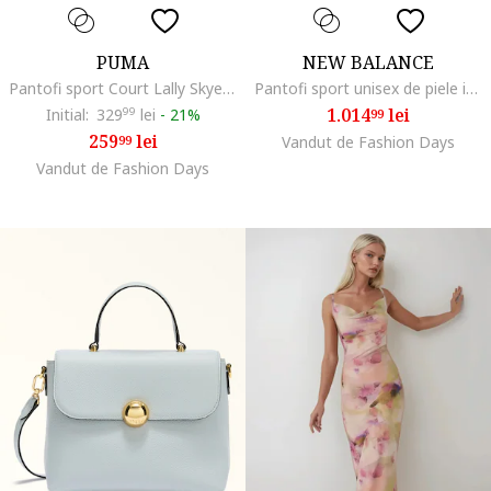
PUMA
NEW BALANCE
Pantofi sport Court Lally Skye flatform de piele ecologica, Alb optic
Pantofi sport unisex de piele intoarsa cu garnituri de material textil 9060, Alb/Gri cenusiu/Gri inchis
1.014
lei
Initial:
329
99
lei
-
21%
99
259
lei
99
Vandut de Fashion Days
Vandut de Fashion Days