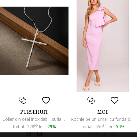
PURSEHUIT
MOE
Colier din otel inoxidabil, suflat cu aur 18k, cu pandantiv cruce si pietre din zirconiu, Argintiu
Rochie pe un umar cu funda decorativa,
Initial:
128
90
lei
-
29%
Initial:
550
54
lei
-
54%
90
lei
276
lei
-
10%
90
36