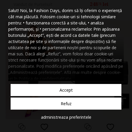
248
lei
Vandut de Pursehuit
72
Mareste dimensiunea
Salut! Noi, la Fashion Days, dorim să îți oferim o experiență
Vandut de Prestige
Micsoreaza dimensiu
cât mai plăcută. Folosim cookie-uri si tehnologii similare
pentru: • funcționarea corectă a site-ului, • analiza
Mareste spatierea tex
performanței, și • personalizarea reclamelor. Prin apăsarea
butonului „Accept”, ești de acord ca datele tale (precum
Micsoreaza spatierea
activitatea pe site și informațiile despre dispozitiv) să fie
utilizate de noi și de partenerii noștri pentru scopurile de
Mareste inaltimea ra
mai sus. Dacă alegi „Refuz”, vom folosi doar cookie-uri
strict necesare funcționării site-ului și nu vom afișa reclame
Micsoreaza inaltimea
personalizate. Poți modifica preferințele oricând apăsând pe
„Administrează preferințele”. Află mai multe despre cookie-
Inverseaza culorile
uri în
Politica de confidentialitate
.
Nuante de gri
Accept
Cursor mare
accessibility
Refuz
Subliniaza link-urile
administreaza preferintele
Dezactiveaza animatii