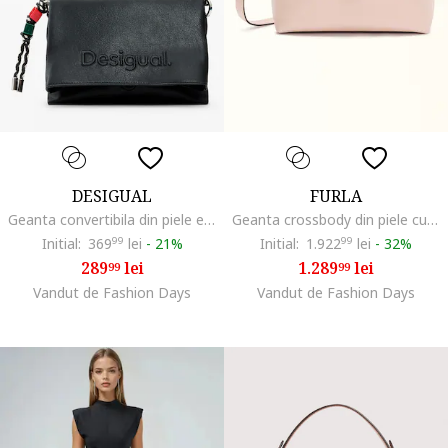
DESIGUAL
FURLA
Geanta convertibila din piele ecologica cu logo stantat, Negru antracit
Geanta crossbody din piele cu maner fix Moonlight, Negru/Roz pastel
Initial:
369
99
lei
-
21%
Initial:
1.922
99
lei
-
32%
289
lei
1.289
lei
99
99
Vandut de Fashion Days
Vandut de Fashion Days