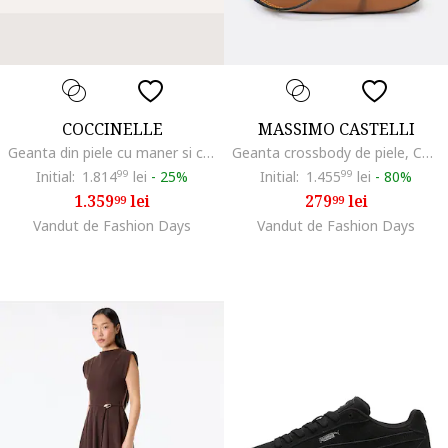
COCCINELLE
MASSIMO CASTELLI
Geanta din piele cu maner si clapa C-Me, Negru
Geanta crossbody de piele, Caramel
Initial:
1.814
99
lei
-
25%
Initial:
1.455
99
lei
-
80%
1.359
lei
279
lei
99
99
Vandut de Fashion Days
Vandut de Fashion Days