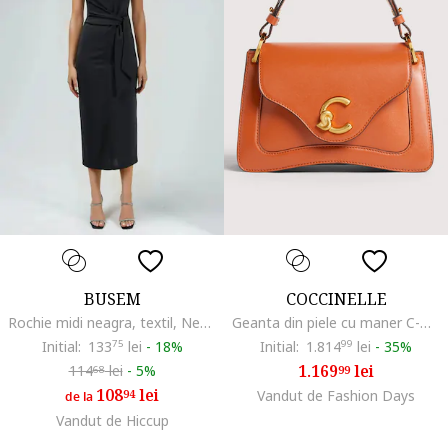
BUSEM
COCCINELLE
Rochie midi neagra, textil, Negru
Geanta din piele cu maner C-Me, Portocaliu inchis
Initial:
133
75
lei
-
18%
Initial:
1.814
99
lei
-
35%
1.169
lei
114
lei
-
5%
99
68
108
lei
94
Vandut de Fashion Days
de la
Vandut de Hiccup