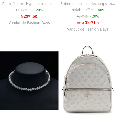
Pantofi sport Hype de piele cu sireturi duble, Gri maur
Sutien de baie cu decupaj si margele, Visiniu
1.042
lei
-
20%
Initial:
99
99
lei
-
60%
99
829
lei
49
lei
-
20%
99
99
39
lei
Vandut de Fashion Days
99
de la
Vandut de Fashion Days