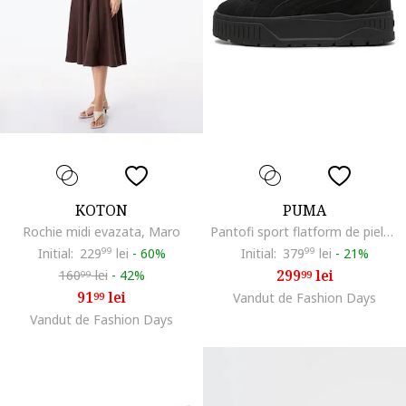
KOTON
PUMA
Rochie midi evazata, Maro
Pantofi sport flatform de piele intoarsa Karmen II, Negru
Initial:
229
99
lei
-
60%
Initial:
379
99
lei
-
21%
299
lei
160
lei
-
42%
99
99
91
lei
99
Vandut de Fashion Days
Vandut de Fashion Days