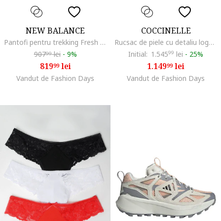
NEW BALANCE
COCCINELLE
Pantofi pentru trekking Fresh Foam X Hierro, Ocru
Rucsac de piele cu detaliu logo Beat Generatio, Bej nisip
907
lei
-
9%
Initial:
1.545
99
lei
-
25%
99
819
lei
1.149
lei
99
99
Vandut de Fashion Days
Vandut de Fashion Days