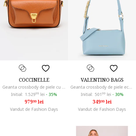
COCCINELLE
VALENTINO BAGS
Geanta crossbody de piele cu barera detasabila Beat Soft, Portocaliu inchis
Geanta crossbody de piele ecologica, Albastru deschis
Initial:
1.529
99
lei
-
35%
Initial:
501
99
lei
-
30%
979
lei
349
lei
99
99
Vandut de Fashion Days
Vandut de Fashion Days