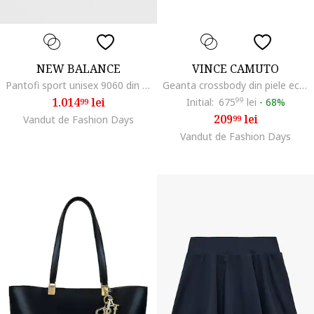
NEW BALANCE
VINCE CAMUTO
Pantofi sport unisex 9060 din piele intoarsa si plasa cu aspect masiv, Negru/Gri inchis
Geanta crossbody din piele ecologica cu bareta din lant, Negru
1.014
lei
Initial:
675
99
lei
-
68%
99
209
lei
Vandut de Fashion Days
99
Vandut de Fashion Days