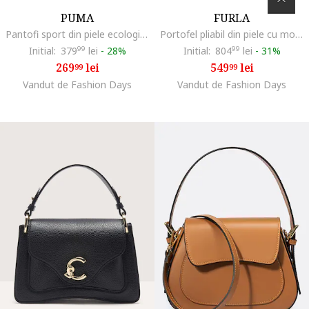
PUMA
FURLA
Pantofi sport din piele ecologica cu talpa demi-wedge Cassa 2.0, Negru
Portofel pliabil din piele cu model Iride, Verde sparanghel
Initial:
379
99
lei
-
28%
Initial:
804
99
lei
-
31%
269
lei
549
lei
99
99
Vandut de Fashion Days
Vandut de Fashion Days