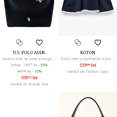
U.S. POLO ASSN.
KOTON
Geanta tote de piele ecologica, Negru
Fusta mini cu pantaloni scurti integrati, Alb/Bleumarin
129
lei
Initial:
749
98
lei
-
55%
99
367
lei
-
10%
Vandut de Fashion Days
49
330
lei
73
Vandut de Brands Hub