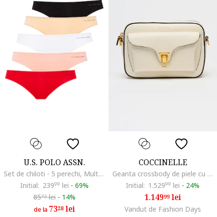
U.S. POLO ASSN.
COCCINELLE
Set de chiloti - 5 perechi, Multicolor
Geanta crossbody de piele cu barera detasabila Beat Soft, Alb fildes
Initial:
239
99
lei
-
69%
Initial:
1.529
99
lei
-
24%
1.149
lei
85
lei
-
14%
99
72
73
lei
28
Vandut de Fashion Days
de la