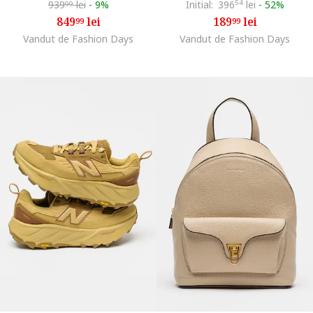
939
lei
-
9%
Initial:
396
54
lei
-
52%
99
849
lei
189
lei
99
99
Vandut de Fashion Days
Vandut de Fashion Days