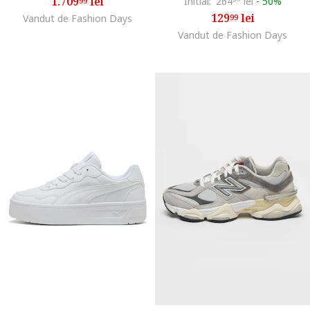
1.709
lei
Initial:
264
lei
-
50%
99
129
lei
Vandut de Fashion Days
99
Vandut de Fashion Days