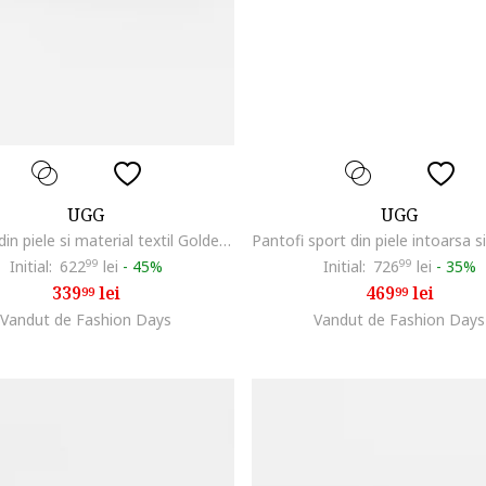
UGG
UGG
Sandale din piele si material textil Golden Glow, Negru
Initial:
622
99
lei
-
45%
Initial:
726
99
lei
-
35%
339
lei
469
lei
99
99
Vandut de Fashion Days
Vandut de Fashion Days