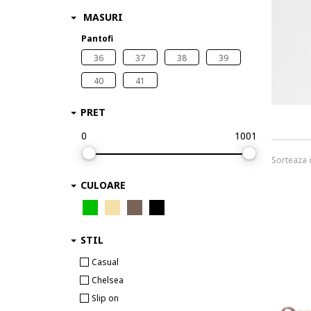
MASURI
Pantofi
36
37
38
39
40
41
PRET
0
1001
Sorteaza
CULOARE
STIL
Casual
Chelsea
Slip on