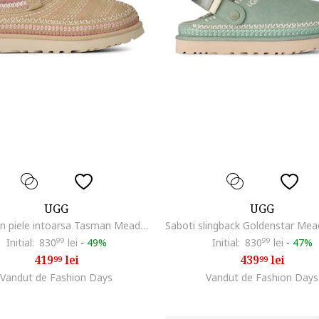
UGG
UGG
Saboti din piele intoarsa Tasman Meadow, Maro nisip
Initial:
830
99
lei
-
49%
Initial:
830
99
lei
-
47%
419
lei
439
lei
99
99
Vandut de Fashion Days
Vandut de Fashion Days