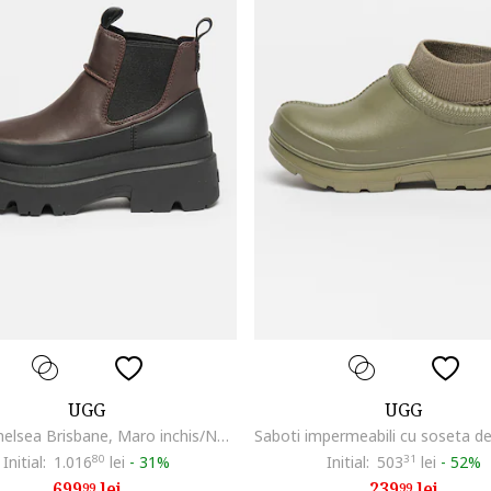
UGG
UGG
Ghete Chelsea Brisbane, Maro inchis/Negru
Initial:
1.016
80
lei
-
31%
Initial:
503
31
lei
-
52%
699
lei
239
lei
99
99