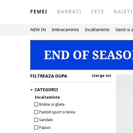
FEMEI
BARBATI
FETE
BAIETI
NEW IN
Imbracaminte
Incaltaminte
Genti si 
FILTREAZA DUPA
sterge tot
CATEGORII
Incaltaminte
Botine si ghete
Pantofi sport si tenisi
Sandale
Papuci