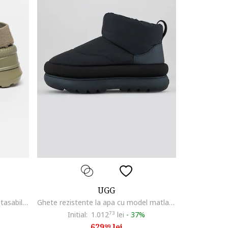
UGG
Saboti impermeabili cu soseta detasabila Tasman X, Verde masliniu
Ghete rezistente la apa cu model matlasat fara inchidere Maxi Mini Boots, Negru
Initial:
1.012
73
lei
-
37%
629
lei
99