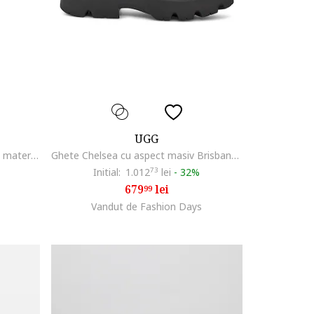
UGG
Pantofi sport din piele intoarsa si material textil Minimel, Bej deschis
Ghete Chelsea cu aspect masiv Brisbane, Negru
Initial:
1.012
73
lei
-
32%
679
lei
99
Vandut de Fashion Days