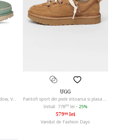
UGG
Saboti slingback Goldenstar Meadow, Verde deschis
Pantofi sport din piele intoarsa si plasa Lo Lowmel, Maro scortisoara
Initial:
778
99
lei
-
25%
579
lei
99
Vandut de Fashion Days