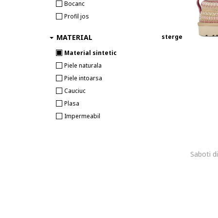
Bocanc
Profil jos
MATERIAL
sterge
Material sintetic
Piele naturala
Piele intoarsa
Cauciuc
Plasa
Impermeabil