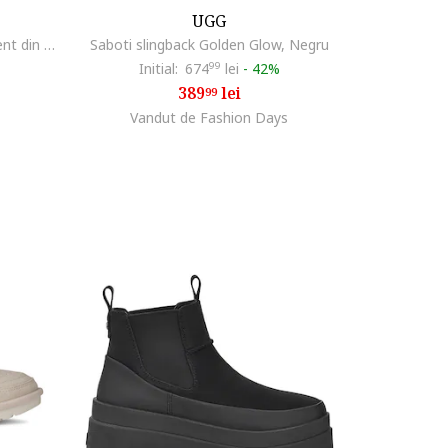
UGG
Ghete de piele intoarsa cu segment din material textil Classic Mini Dipper, Maro nisip
Saboti slingback Golden Glow, Negru
Initial:
674
99
lei
-
42%
389
lei
99
Vandut de Fashion Days