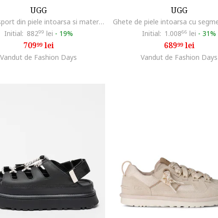
UGG
UGG
Pantofi sport din piele intoarsa si material textil cu talpa demi-wedge Astromel, Bej
Initial:
882
99
lei
-
19%
Initial:
1.008
66
lei
-
31%
709
lei
689
lei
99
99
Vandut de Fashion Days
Vandut de Fashion Days