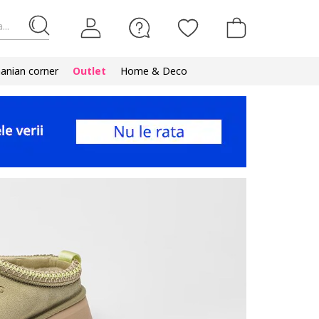
...
nian corner
Outlet
Home & Deco