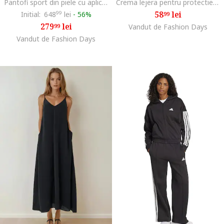
Pantofi sport din piele cu aplicatie logo, Alb/Negru
Crema lejera pentru protectie solara cu SPF 50, PA++++, extract de orez si vit. B5, 50 ml
58
lei
Initial:
648
99
lei
-
56%
99
279
lei
99
Vandut de Fashion Days
Vandut de Fashion Days