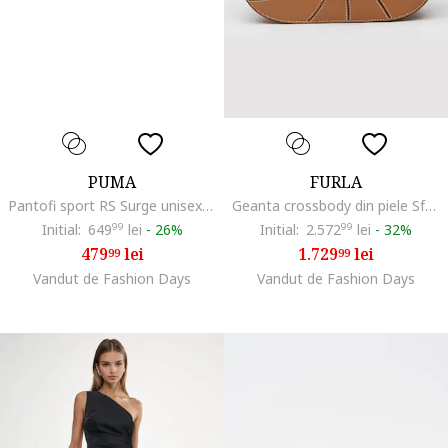
PUMA
FURLA
Pantofi sport RS Surge unisex cu detalii contrastante, Galben/Caramiziu
Geanta crossbody din piele Sfera S, Maro scortisoara
Initial:
649
99
lei
-
26%
Initial:
2.572
99
lei
-
32%
479
lei
1.729
lei
99
99
Vandut de Fashion Days
Vandut de Fashion Days