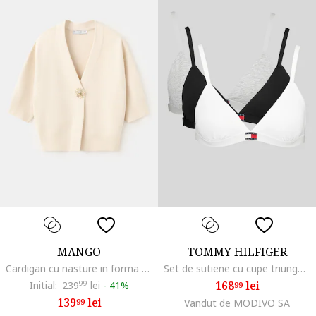
MANGO
TOMMY HILFIGER
Cardigan cu nasture in forma de soare si maneci medi, Bej deschis
Set de sutiene cu cupe triunghiulare si detaliu logo - 3 perechi, Alb/Negru/Gri melange
168
lei
Initial:
239
99
lei
-
41%
99
139
lei
99
Vandut de MODIVO SA