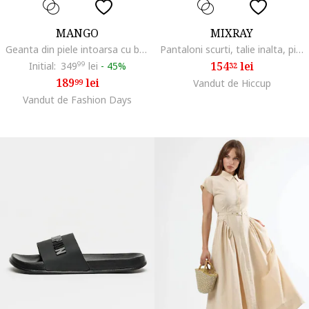
MANGO
MIXRAY
Geanta din piele intoarsa cu bareta de umar si model uni, Maro
Pantaloni scurti, talie inalta, picior larg, natural, bumbac
154
lei
Initial:
349
99
lei
-
45%
32
189
lei
99
Vandut de Hiccup
Vandut de Fashion Days