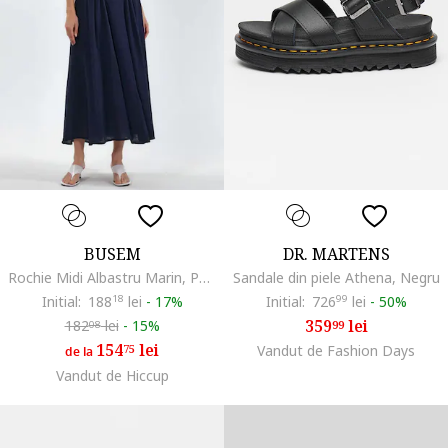
BUSEM
DR. MARTENS
Rochie Midi Albastru Marin, Poliester, Fara Maneci, Decolteu Patrat
Sandale din piele Athena, Negru
Initial:
188
18
lei
-
17%
Initial:
726
99
lei
-
50%
359
lei
182
lei
-
15%
99
08
154
lei
75
Vandut de Fashion Days
de la
Vandut de Hiccup