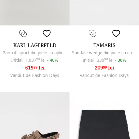
KARL LAGERFELD
TAMARIS
Pantofi sport din piele cu aplicatie logo metalica, Negru/Argintiu
Sandale wedge din piele cu catarame, Negru
Initial:
1.037
99
lei
-
40%
Initial:
330
99
lei
-
36%
619
lei
209
lei
99
99
Vandut de Fashion Days
Vandut de Fashion Days