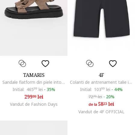
TAMARIS
4F
Sandale flatform din piele intoarsa, Gri maroniu
Colanti de antrenament talie inalta, uscare rapida, Negru
Initial:
465
99
lei
-
35%
Initial:
103
99
lei
-
44%
299
lei
72
lei
-
20%
99
79
58
lei
Vandut de Fashion Days
23
de la
Vandut de 4F OFFICIAL