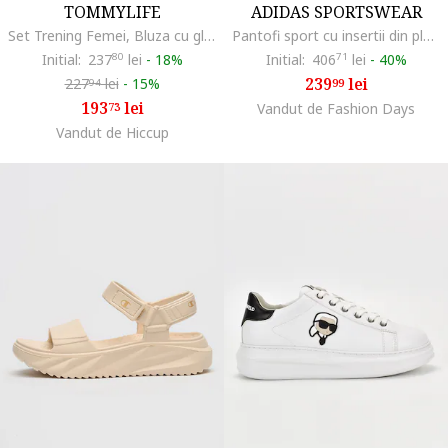
TOMMYLIFE
ADIDAS SPORTSWEAR
Set Trening Femei, Bluza cu gluga si Pantaloni, Multicolor, Poliester-Bumbac-Elastan
Pantofi sport cu insertii din plasa Crazychaos 2000, Gri deschis/Albastru prafuit/Alb murdar
Initial:
237
80
lei
-
18%
Initial:
406
71
lei
-
40%
239
lei
227
lei
-
15%
99
94
193
lei
73
Vandut de Fashion Days
Vandut de Hiccup