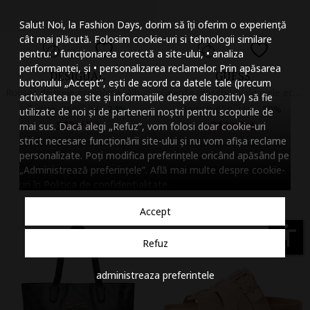
Mareste dimensiunea
Salut! Noi, la Fashion Days, dorim să îți oferim o experiență
Micsoreaza dimensiu
cât mai plăcută. Folosim cookie-uri si tehnologii similare
pentru: • funcționarea corectă a site-ului, • analiza
Mareste spatierea tex
performanței, și • personalizarea reclamelor. Prin apăsarea
DESIGUAL
GUESS
butonului „Accept”, ești de acord ca datele tale (precum
Micsoreaza spatierea
Rucsac de piele ecologica, Alb/Portocaliu dovleac
Geanta crossbody de piele ecologica cu clapa, Negru
activitatea pe site și informațiile despre dispozitiv) să fie
Initial:
369
99
lei
-
24%
Initial:
650
75
lei
-
50%
utilizate de noi și de partenerii noștri pentru scopurile de
Mareste inaltimea ra
279
lei
319
lei
mai sus. Dacă alegi „Refuz”, vom folosi doar cookie-uri
99
99
strict necesare funcționării site-ului și nu vom afișa reclame
Vandut de Fashion Days
Vandut de Fashion Days
Micsoreaza inaltimea
personalizate. Poți modifica preferințele oricând apăsând pe
„Administrează preferințele”. Află mai multe despre cookie-
Inverseaza culorile
uri în
Politica de confidentialitate
.
Nuante de gri
Accept
Cursor mare
accessibility
Refuz
Subliniaza link-urile
administreaza preferintele
Dezactiveaza animatii