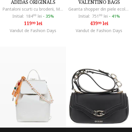
ADIDAS ORIGINALS
VALENTINO BAGS
Pantaloni scurti cu broderii, Maro deschis/Alb murdar
Geanta shopper din piele ecologica si bareta din material textil pentru umar Zero, Crem
Initial:
184
99
lei
-
35%
Initial:
751
99
lei
-
41%
119
lei
439
lei
99
99
Vandut de Fashion Days
Vandut de Fashion Days