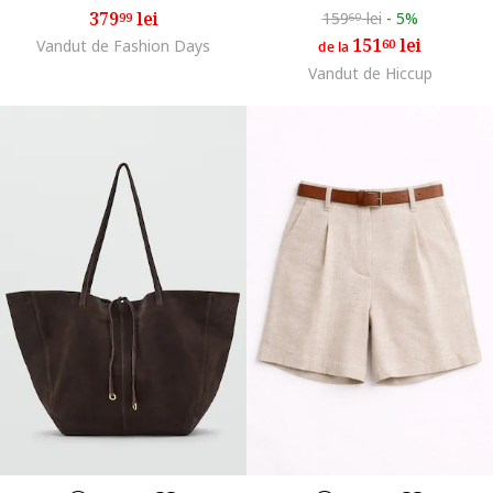
379
lei
159
lei
-
5%
99
60
151
lei
Vandut de Fashion Days
60
de la
Vandut de Hiccup