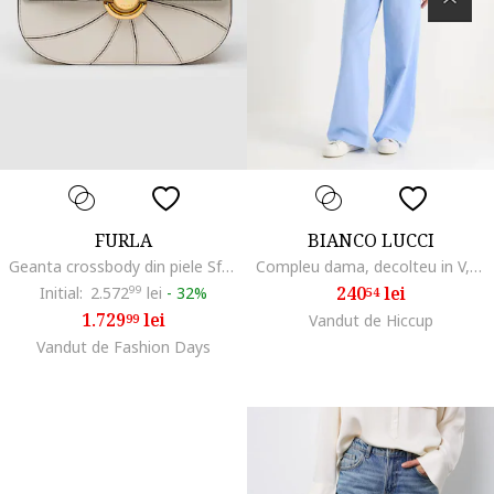
FURLA
BIANCO LUCCI
Geanta crossbody din piele Sfera S, Negru/Gri deschis
Compleu dama, decolteu in V, fara maneci, talie inalta, albastru, bumbac/viscoza
240
lei
Initial:
2.572
99
lei
-
32%
54
1.729
lei
99
Vandut de Hiccup
Vandut de Fashion Days