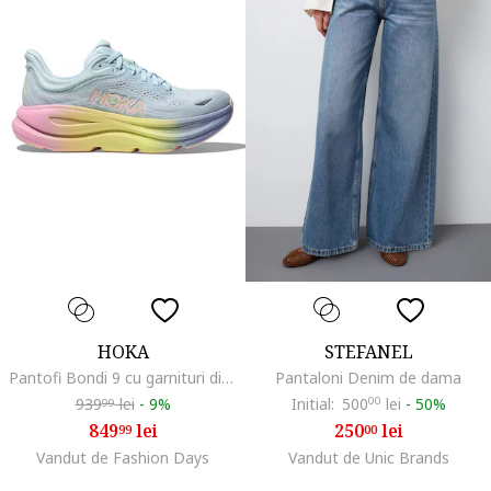
HOKA
STEFANEL
Pantofi Bondi 9 cu garnituri din plasa pentru alergare, Albastru pastel/Galben deschis
Pantaloni Denim de dama
939
lei
-
9%
Initial:
500
00
lei
-
50%
99
849
lei
250
lei
99
00
Vandut de Fashion Days
Vandut de Unic Brands