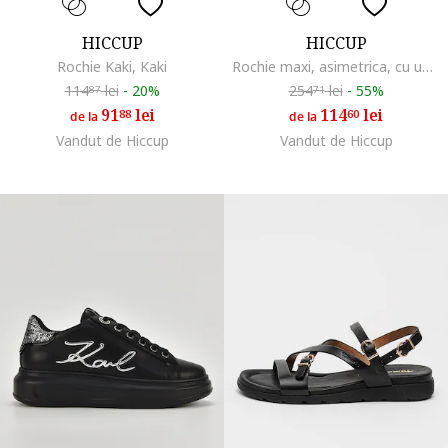
HICCUP
HICCUP
Rochie Kaki, Kaki
Rochie maxi, asimetrica, cu un umar gol, maro, satin
114
lei
-
20%
254
lei
-
55%
87
71
91
lei
114
lei
88
60
de la
de la
Vandut de Hiccup
Vandut de Hiccup