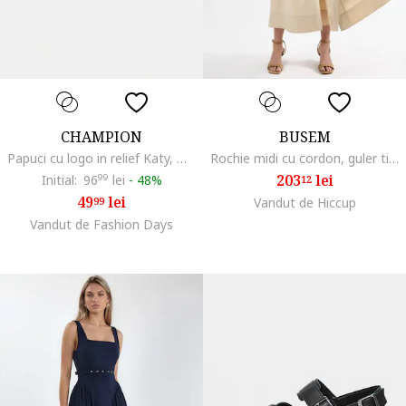
CHAMPION
BUSEM
Papuci cu logo in relief Katy, Negru antracit
Rochie midi cu cordon, guler tip camasa, bej, bumbac si poliester
203
lei
Initial:
96
99
lei
-
48%
12
49
lei
99
Vandut de Hiccup
Vandut de Fashion Days