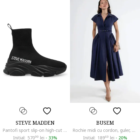
STEVE MADDEN
BUSEM
Pantofi sport slip-on high-cut cu model soseta Prodigy, Negru
Rochie midi cu cordon, guler, Bleumarin
Initial:
570
99
lei
-
33%
Initial:
189
69
lei
-
20%