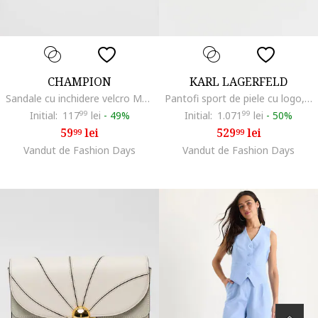
CHAMPION
KARL LAGERFELD
Sandale cu inchidere velcro Moon, Bej deschis
Pantofi sport de piele cu logo, Alb
Initial:
117
99
lei
-
49%
Initial:
1.071
99
lei
-
50%
59
lei
529
lei
99
99
Vandut de Fashion Days
Vandut de Fashion Days