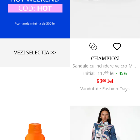
VEZI SELECTIA >>
CHAMPION
Sandale cu inchidere velcro Moon, Negru carbon
Initial:
117
99
lei
-
45%
63
lei
99
Vandut de Fashion Days