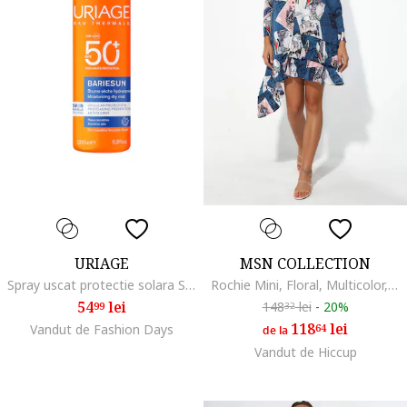
URIAGE
MSN COLLECTION
Spray uscat protectie solara SPF50+ Bariesun, 200 ml
Rochie Mini, Floral, Multicolor, Sifon, Maneci lungi
54
lei
148
lei
-
20%
99
32
118
lei
Vandut de Fashion Days
64
de la
Vandut de Hiccup