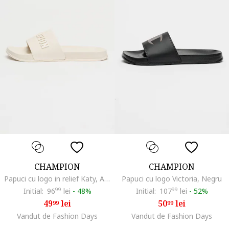
CHAMPION
CHAMPION
Papuci cu logo in relief Katy, Alb fildes
Papuci cu logo Victoria, Negru
Initial:
96
99
lei
-
48%
Initial:
107
99
lei
-
52%
49
lei
50
lei
99
99
Vandut de Fashion Days
Vandut de Fashion Days