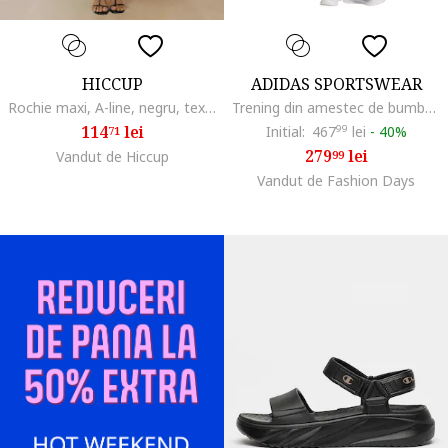
HICCUP
ADIDAS SPORTSWEAR
Rochie maxi, A-line, negru, textil
Trening din amestec de bumbac Energize, Negru
114
lei
Initial:
467
99
lei
-
40%
71
279
lei
Vandut de Hiccup
99
Vandut de Fashion Days