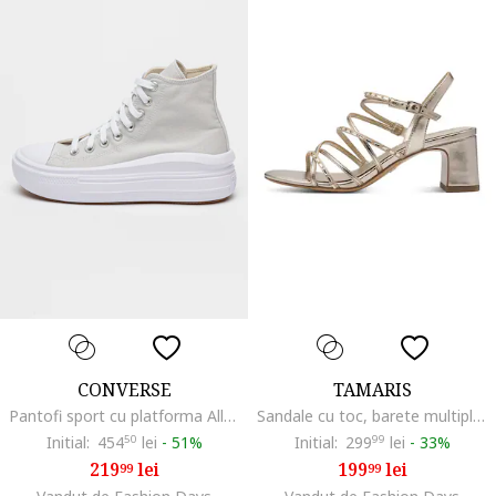
CONVERSE
TAMARIS
Pantofi sport cu platforma All Star Move, Gri deschis
Sandale cu toc, barete multiple si aplicatii decorative, Auriu/Bej deschis
Initial:
454
50
lei
-
51%
Initial:
299
99
lei
-
33%
219
lei
199
lei
99
99