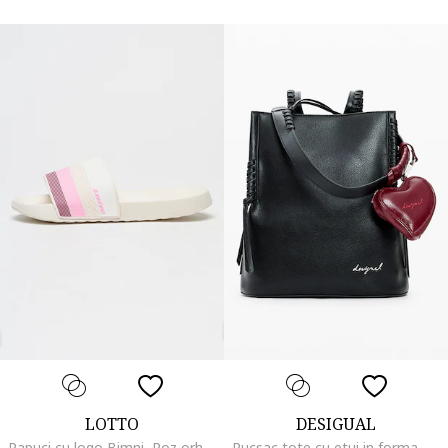
LOTTO
DESIGUAL
Papuci cu logo Bimni, Roz orhidee/Alb murdar
Rucsac tote cu etui in forma de inima, Negru