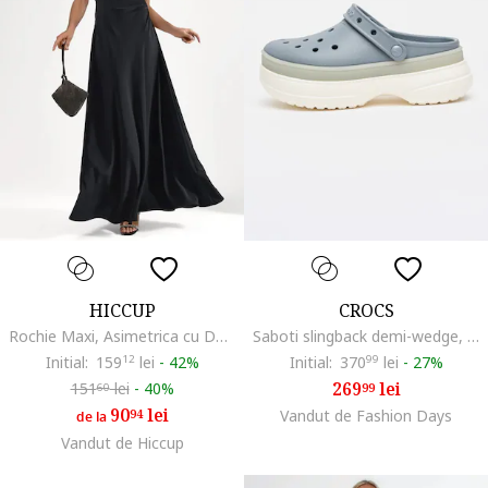
HICCUP
CROCS
Rochie Maxi, Asimetrica cu Decupaje, Neagra, Poliester
Saboti slingback demi-wedge, Albastru prafuit
Initial:
159
12
lei
-
42%
Initial:
370
99
lei
-
27%
269
lei
151
lei
-
40%
99
60
90
lei
94
Vandut de Fashion Days
de la
Vandut de Hiccup