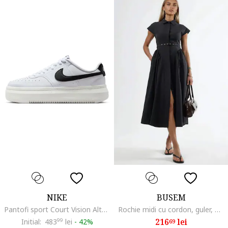
NIKE
BUSEM
Pantofi sport Court Vision Alta din piele si piele ecologica, Alb/Negru/Alb optic
Rochie midi cu cordon, guler, Negru
216
lei
Initial:
483
99
lei
-
42%
69