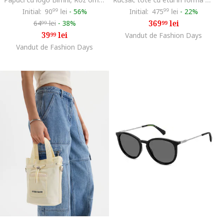
Initial:
90
99
lei
-
56%
Initial:
475
99
lei
-
22%
369
lei
64
lei
-
38%
99
99
39
lei
99
Vandut de Fashion Days
Vandut de Fashion Days