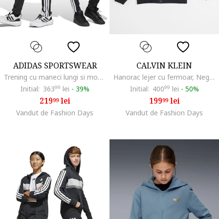
ADIDAS SPORTSWEAR
CALVIN KLEIN
Trening cu maneci lungi si model logo, Alb/Roz
Hanorac lejer cu fermoar, Negru
Initial:
363
99
lei
-
39%
Initial:
400
99
lei
-
50%
219
lei
199
lei
99
99
Vandut de Fashion Days
Vandut de Fashion Days