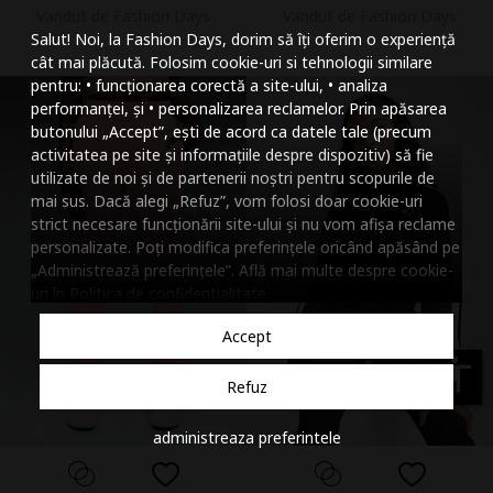
Vandut de Fashion Days
Vandut de Fashion Days
Mareste dimensiunea
Salut! Noi, la Fashion Days, dorim să îți oferim o experiență
Micsoreaza dimensiu
cât mai plăcută. Folosim cookie-uri si tehnologii similare
pentru: • funcționarea corectă a site-ului, • analiza
Mareste spatierea tex
performanței, și • personalizarea reclamelor. Prin apăsarea
butonului „Accept”, ești de acord ca datele tale (precum
Micsoreaza spatierea
activitatea pe site și informațiile despre dispozitiv) să fie
utilizate de noi și de partenerii noștri pentru scopurile de
Mareste inaltimea ra
mai sus. Dacă alegi „Refuz”, vom folosi doar cookie-uri
strict necesare funcționării site-ului și nu vom afișa reclame
Micsoreaza inaltimea
personalizate. Poți modifica preferințele oricând apăsând pe
„Administrează preferințele”. Află mai multe despre cookie-
Inverseaza culorile
uri în
Politica de confidentialitate
.
Nuante de gri
Accept
Cursor mare
accessibility
Refuz
Subliniaza link-urile
administreaza preferintele
Dezactiveaza animatii