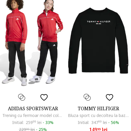
ADIDAS SPORTSWEAR
TOMMY HILFIGER
Trening cu fermoar model colorblock, Alb/Negru/Coral
Bluza sport cu decolteu la baza gatului, cu logo, Alb/Negru
Initial:
259
99
lei
-
33%
Initial:
347
99
lei
-
56%
149
lei
229
lei
-
25%
99
00