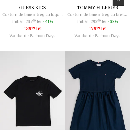
GUESS KIDS
TOMMY HILFIGER
Costum de baie intreg cu logo, Fucsia
Costum de baie intreg cu bretele incrucisate pe spate, Rosu/Alb optic
Initial:
237
99
lei
-
41%
Initial:
293
99
lei
-
38%
139
lei
179
lei
99
99
Vandut de Fashion Days
Vandut de Fashion Days