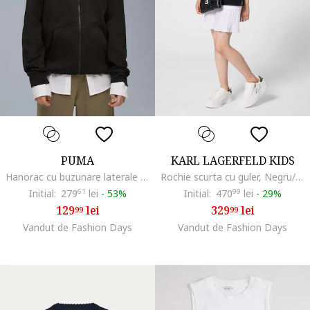
PUMA
KARL LAGERFELD KIDS
Hanorac cu buzunare laterale si fermoar Essential, Negru
Rochie scurta cu guler, Negru/Alb optic
Initial:
279
61
lei
-
53%
Initial:
470
99
lei
-
29%
129
lei
329
lei
99
99
Vandut de Fashion Days
Vandut de Fashion Days