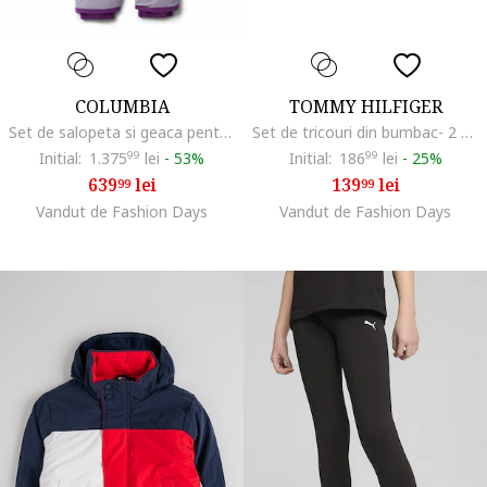
COLUMBIA
TOMMY HILFIGER
Set de salopeta si geaca pentru sporturile de iarna Buga™ III, Lila pal/Violet prafuit
Set de tricouri din bumbac- 2 piese, Alb/Roz pal
Initial:
1.375
99
lei
-
53%
Initial:
186
99
lei
-
25%
639
lei
139
lei
99
99
Vandut de Fashion Days
Vandut de Fashion Days