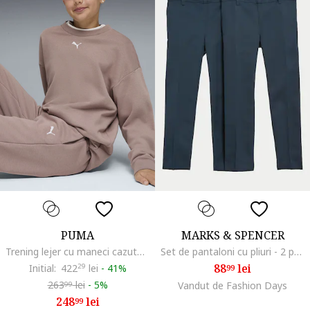
PUMA
MARKS & SPENCER
Trening lejer cu maneci cazute, Roz prafuit
Set de pantaloni cu pliuri - 2 perechi, Bleumarin
88
lei
Initial:
422
29
lei
-
41%
99
263
lei
-
5%
Vandut de Fashion Days
99
248
lei
99