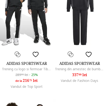
ADIDAS SPORTSWEAR
ADIDAS SPORTSWEAR
Trening cu logo si fermoar Tiberio, Alb/Negru/Albastru
Trening din amestec de bumbac cu logo, Alb/Gri antracit
337
lei
289
lei
-
25%
99
00
216
lei
75
Vandut de Fashion Days
de la
Vandut de Top Sport