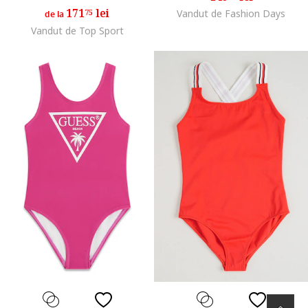
171
lei
75
Vandut de Fashion Days
de la
Vandut de Top Sport