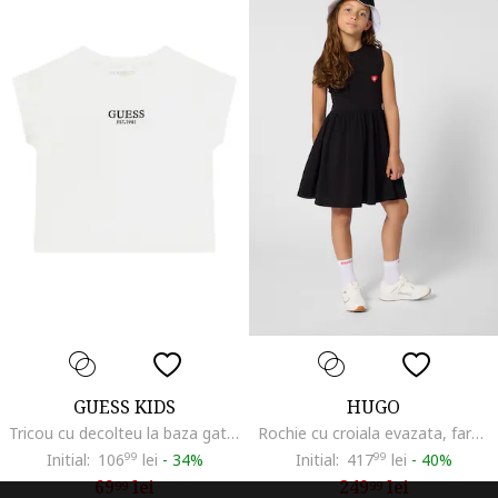
GUESS KIDS
HUGO
Tricou cu decolteu la baza gatului si logo, Negru/Alb optic
Rochie cu croiala evazata, fara maneci, Negru/Gri antracit
Initial:
106
99
lei
-
34%
Initial:
417
99
lei
-
40%
69
lei
249
lei
99
99