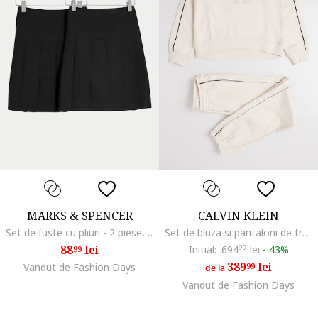
MARKS & SPENCER
CALVIN KLEIN
Set de fuste cu pliuri - 2 piese, Negru
Set de bluza si pantaloni de trening cu imprimeu logo, Bej
88
lei
Initial:
694
99
lei
-
43%
99
389
lei
Vandut de Fashion Days
99
de la
Vandut de Fashion Days