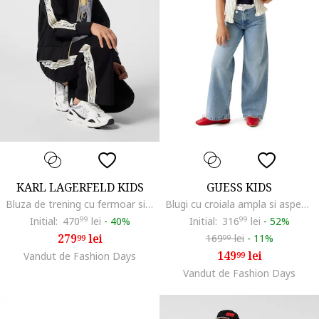
KARL LAGERFELD KIDS
GUESS KIDS
Bluza de trening cu fermoar si imprimeu logo, Negru/Alb optic
Blugi cu croiala ampla si aspect decolorat, Albastru melange
Initial:
470
99
lei
-
40%
Initial:
316
99
lei
-
52%
279
lei
169
lei
-
11%
99
99
149
lei
Vandut de Fashion Days
99
Vandut de Fashion Days