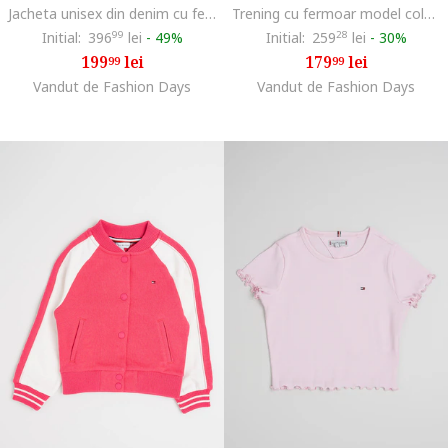
Jacheta unisex din denim cu fermoar si banda elastica in talie, Gri inchis
Trening cu fermoar model colorblock, Alb/Albastru aquamarin/Albastru petrol
Initial:
396
99
lei
-
49%
Initial:
259
28
lei
-
30%
199
lei
179
lei
99
99
Vandut de Fashion Days
Vandut de Fashion Days