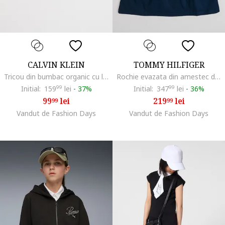
CALVIN KLEIN
TOMMY HILFIGER
Tricou din bumbac organic cu logo, Negru
Rochie evazata din amestec de bumbac organic, Albastru ultramarin
Initial:
159
99
lei
-
37%
Initial:
347
99
lei
-
36%
99
lei
219
lei
99
99
Vandut de Fashion Days
Vandut de Fashion Days