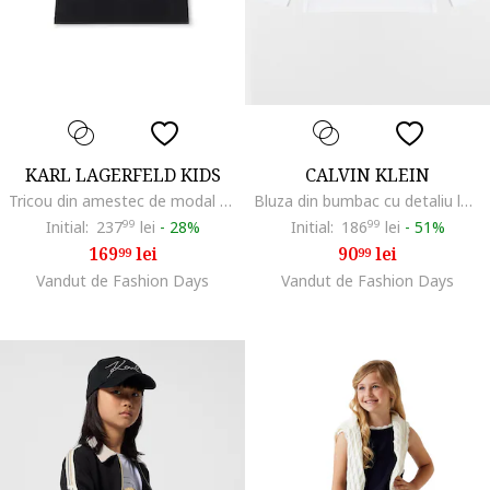
KARL LAGERFELD KIDS
CALVIN KLEIN
Tricou din amestec de modal cu imprimeu logo, Negru/Alb optic
Bluza din bumbac cu detaliu logo, Alb
Initial:
237
99
lei
-
28%
Initial:
186
99
lei
-
51%
169
lei
90
lei
99
99
Vandut de Fashion Days
Vandut de Fashion Days