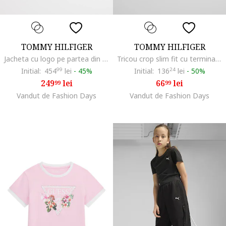
TOMMY HILFIGER
TOMMY HILFIGER
Jacheta cu logo pe partea din spate, Roz aprins/Alb murdar
Tricou crop slim fit cu terminatii valurite, Roz pastel
Initial:
454
99
lei
-
45%
Initial:
136
24
lei
-
50%
249
lei
66
lei
99
99
Vandut de Fashion Days
Vandut de Fashion Days