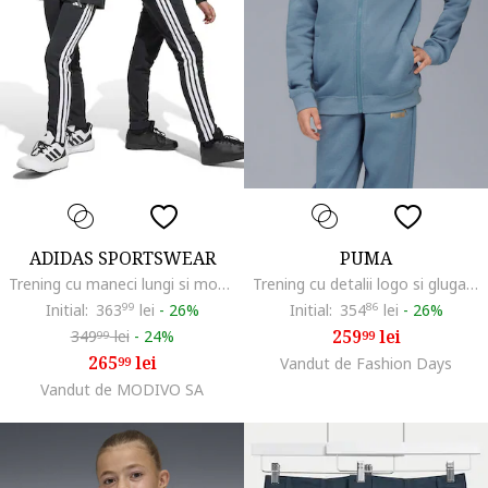
ADIDAS SPORTSWEAR
PUMA
Trening cu maneci lungi si model logo, Alb/Negru/Gri
Trening cu detalii logo si gluga, Albastru prafuit
Initial:
363
99
lei
-
26%
Initial:
354
86
lei
-
26%
259
lei
349
lei
-
24%
99
99
265
lei
99
Vandut de Fashion Days
Vandut de MODIVO SA