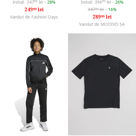
Initial:
347
99
lei
-
28%
Initial:
396
99
lei
-
26%
249
lei
347
lei
-
16%
99
39
289
lei
Vandut de Fashion Days
99
Vandut de MODIVO SA