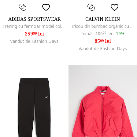
ADIDAS SPORTSWEAR
CALVIN KLEIN
Trening cu fermoar model colorblock, Negru/Alb optic
Tricou din bumbac organic cu aplicatie logo discreta, Negru
259
lei
Initial:
106
99
lei
-
19%
99
85
lei
Vandut de Fashion Days
99
Vandut de Fashion Days