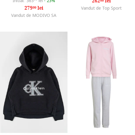
262
lei
Initial:
363
lei
-
23%
00
279
lei
99
Vandut de Top Sport
Vandut de MODIVO SA