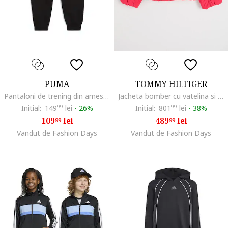
PUMA
TOMMY HILFIGER
Pantaloni de trening din amestec de bumbac cu logo, Negru
Jacheta bomber cu vatelina si logo, Fucsia
Initial:
149
99
lei
-
26%
Initial:
801
99
lei
-
38%
109
lei
489
lei
99
99
Vandut de Fashion Days
Vandut de Fashion Days