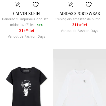
CALVIN KLEIN
ADIDAS SPORTSWEAR
Hanorac cu imprimeu logo stralucitor, Negru
Trening din amestec de bumbac cu imprimeu logo
311
lei
Initial:
373
99
lei
-
41%
99
219
lei
99
Vandut de Fashion Days
Vandut de Fashion Days