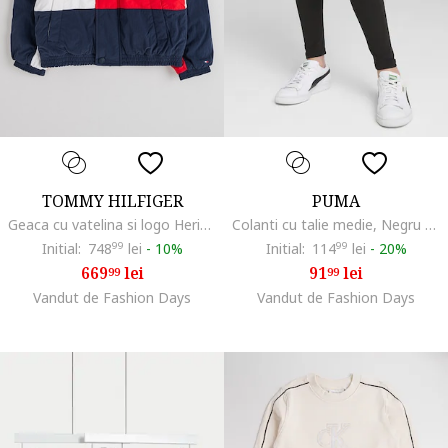
TOMMY HILFIGER
PUMA
Geaca cu vatelina si logo Heritage, Alb/Albastru ultramarin/Rosu cireasa
Colanti cu talie medie, Negru stins
Initial:
748
99
lei
-
10%
Initial:
114
99
lei
-
20%
669
lei
91
lei
99
99
Vandut de Fashion Days
Vandut de Fashion Days