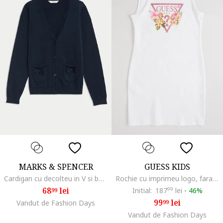
MARKS & SPENCER
GUESS KIDS
Cardigan cu decolteu in V si buzunare, Albastru ultramarin
Rochie cu imprimeu logo, fara maneci, Alb optic
68
lei
Initial:
187
99
lei
-
46%
99
99
lei
Vandut de Fashion Days
99
Vandut de Fashion Days