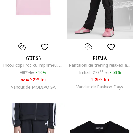
GUESS
PUMA
Tricou copii roz cu imprimeu, Roz
Pantaloni de trening relaxed-fit cu logo, Negru
80
lei
-
10%
Initial:
279
61
lei
-
53%
99
72
lei
129
lei
89
99
de la
Vandut de Fashion Days
Vandut de MODIVO SA