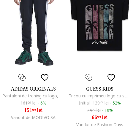
ADIDAS ORIGINALS
GUESS KIDS
Pantaloni de trening cu logo, Negru
Tricou cu imprimeu logo cu strasuri, Negru
161
lei
-
6%
Initial:
139
99
lei
-
52%
99
151
lei
74
lei
-
10%
99
99
66
lei
Vandut de MODIVO SA
99
Vandut de Fashion Days