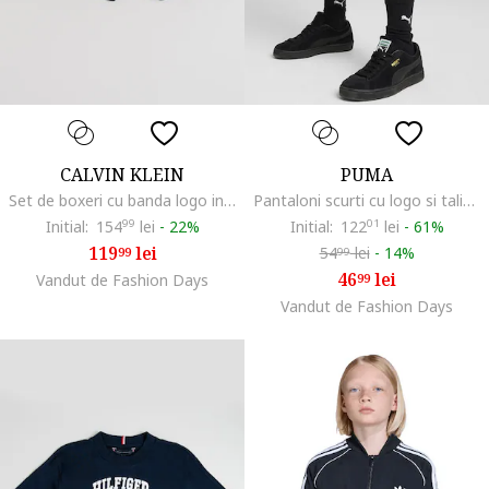
CALVIN KLEIN
PUMA
Set de boxeri cu banda logo in talie - 2 Perechi, Albastru inchis/Albastru
Pantaloni scurti cu logo si talie elastica, Albastru glaciar
Initial:
154
99
lei
-
22%
Initial:
122
01
lei
-
61%
119
lei
54
lei
-
14%
99
99
46
lei
Vandut de Fashion Days
99
Vandut de Fashion Days