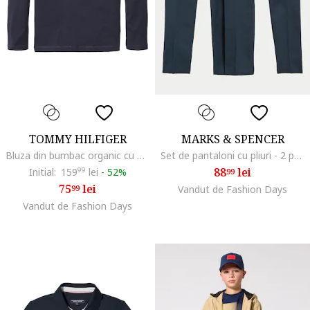
TOMMY HILFIGER
MARKS & SPENCER
Bluza din bumbac organic cu detaliu logo, Bleumarin
Set de pantaloni cu pliuri - 2 perechi, Bleumarin
88
lei
Initial:
159
99
lei
-
52%
99
75
lei
99
Vandut de Fashion Days
Vandut de Fashion Days