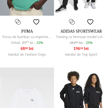
PUMA
ADIDAS SPORTSWEAR
Tricou de bumbac cu imprimeu logo
Trening cu fermoar model colorblock, Negru/Roz
Initial:
89
99
lei
-
23%
262
lei
-
25%
00
68
lei
196
lei
99
50
Vandut de Fashion Days
Vandut de Top Sport