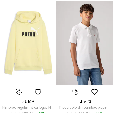
PUMA
LEVI'S
Hanorac regular-fit cu logo, Negru/Galben pal/Alb optic
Tricou polo din bumbac pique, Alb optic
18
99