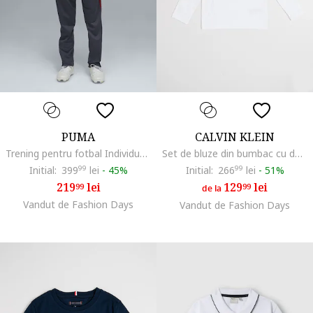
PUMA
CALVIN KLEIN
Trening pentru fotbal IndividualLIGA, Gri inchis
Set de bluze din bumbac cu decolteu la baza gatului - 2 piese, Alb/Negru
Initial:
399
99
lei
-
45%
Initial:
266
99
lei
-
51%
219
lei
129
lei
99
99
de la
Vandut de Fashion Days
Vandut de Fashion Days