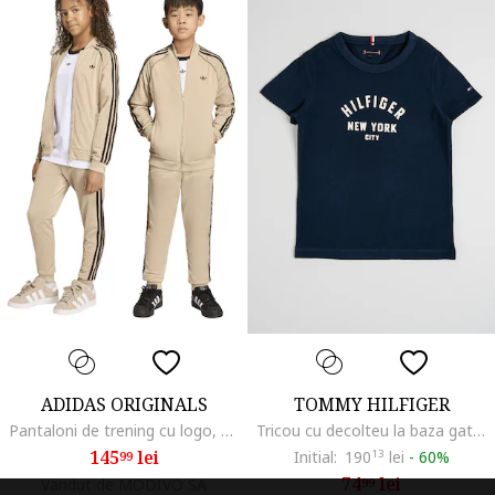
ADIDAS ORIGINALS
TOMMY HILFIGER
Pantaloni de trening cu logo, Negru/Maro nisip
Tricou cu decolteu la baza gatului si imprimeu logo, Albastru inchis/Alb murdar
145
lei
Initial:
190
13
lei
-
60%
99
74
lei
Vandut de MODIVO SA
99