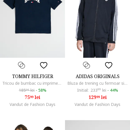
TOMMY HILFIGER
ADIDAS ORIGINALS
Tricou de bumbac cu imprimeu logo, Alb/Albastru ultramarin
Bluza de trening cu fermoar si guler baseball, Alb/Negru
185
lei
-
58%
Initial:
233
99
lei
-
44%
05
75
lei
129
lei
99
99
Vandut de Fashion Days
Vandut de Fashion Days