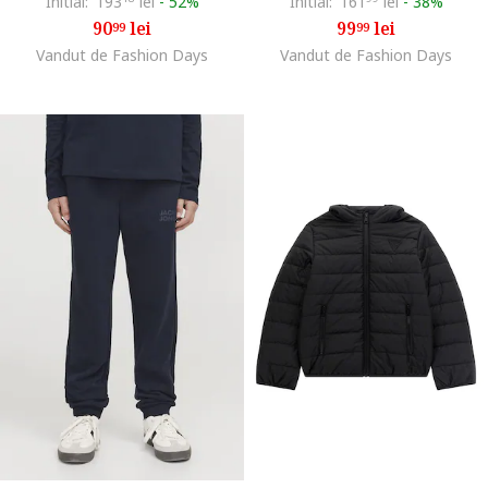
Initial:
193
lei
-
52%
Initial:
161
lei
-
38%
90
lei
99
lei
99
99
Vandut de Fashion Days
Vandut de Fashion Days