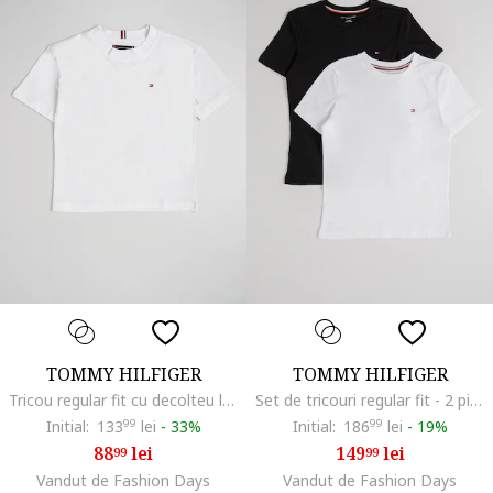
TOMMY HILFIGER
TOMMY HILFIGER
Tricou regular fit cu decolteu la baza gatului, Alb optic
Set de tricouri regular fit - 2 piese, Negru/Alb optic
Initial:
133
99
lei
-
33%
Initial:
186
99
lei
-
19%
88
lei
149
lei
99
99
Vandut de Fashion Days
Vandut de Fashion Days