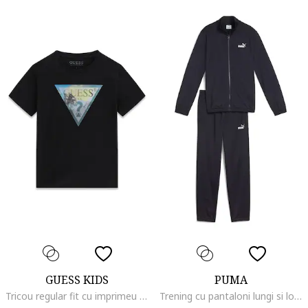
GUESS KIDS
PUMA
Tricou regular fit cu imprimeu logo, Negru
Trening cu pantaloni lungi si logo, Albastru ultramarin