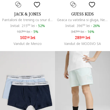
JACK & JONES
GUESS KIDS
Pantaloni de trening cu snur de ajustare si detaliu logo Gordon, Bleumarin
Geaca cu vatelina si gluga, Negru
Initial:
215
99
lei
-
52%
Initial:
396
99
lei
-
26%
107
lei
-
5%
347
lei
-
16%
99
39
102
lei
289
lei
58
99
Vandut de Menzo
Vandut de MODIVO SA