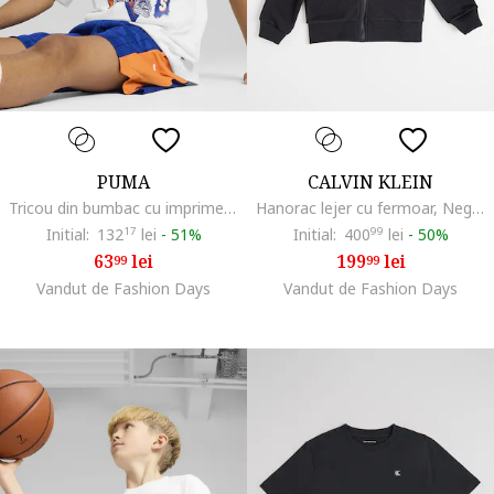
PUMA
CALVIN KLEIN
Tricou din bumbac cu imprimeu logo, pentru baschet, Portocaliu deschis/Albastru royal/Alb optic
Hanorac lejer cu fermoar, Negru
Initial:
132
17
lei
-
51%
Initial:
400
99
lei
-
50%
63
lei
199
lei
99
99
Vandut de Fashion Days
Vandut de Fashion Days