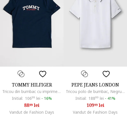
TOMMY HILFIGER
PEPE JEANS LONDON
Tricou din bumbac cu imprimeu logo, Albastru ultramarin
Tricou polo de bumbac, Negru/Alb optic
Initial:
106
99
lei
-
16%
Initial:
188
99
lei
-
41%
88
lei
109
lei
99
99
Vandut de Fashion Days
Vandut de Fashion Days