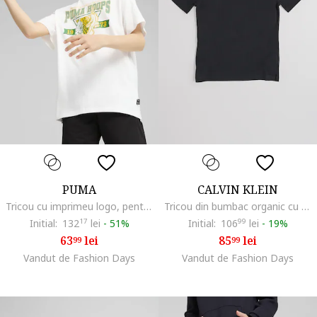
PUMA
CALVIN KLEIN
Tricou cu imprimeu logo, pentru baschet, Alb optic/Verde aquamarin
Tricou din bumbac organic cu aplicatie logo discreta, Negru
Initial:
132
17
lei
-
51%
Initial:
106
99
lei
-
19%
63
lei
85
lei
99
99
Vandut de Fashion Days
Vandut de Fashion Days