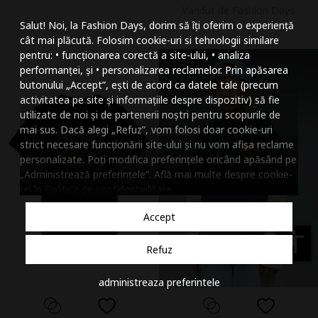
Vandut de Fashion Days
Mareste dimensiunea
Salut! Noi, la Fashion Days, dorim să îți oferim o experiență
Micsoreaza dimensiu
cât mai plăcută. Folosim cookie-uri si tehnologii similare
pentru: • funcționarea corectă a site-ului, • analiza
Mareste spatierea tex
performanței, și • personalizarea reclamelor. Prin apăsarea
butonului „Accept”, ești de acord ca datele tale (precum
Micsoreaza spatierea
activitatea pe site și informațiile despre dispozitiv) să fie
utilizate de noi și de partenerii noștri pentru scopurile de
Mareste inaltimea ra
mai sus. Dacă alegi „Refuz”, vom folosi doar cookie-uri
strict necesare funcționării site-ului și nu vom afișa reclame
Micsoreaza inaltimea
personalizate. Poți modifica preferințele oricând apăsând pe
„Administrează preferințele”. Află mai multe despre cookie-
Inverseaza culorile
uri în
Politica de confidentialitate
.
Nuante de gri
Accept
Cursor mare
accessibility
Refuz
Subliniaza link-urile
administreaza preferintele
Dezactiveaza animatii