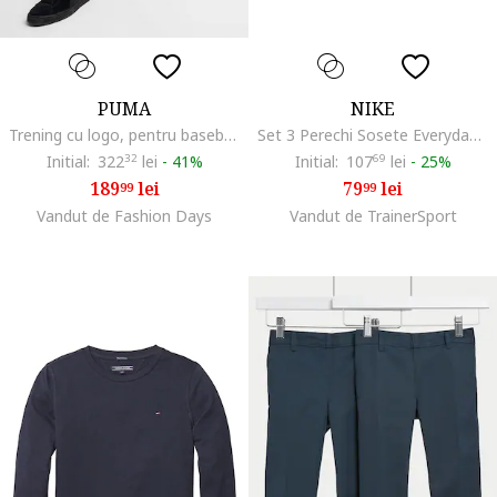
PUMA
NIKE
Trening cu logo, pentru baseball, Alb murdar/Bleumarin
Set 3 Perechi Sosete Everyday Cushioned JR SX6842-100, Baieti, Alb
Initial:
322
32
lei
-
41%
Initial:
107
69
lei
-
25%
189
lei
79
lei
99
99
Vandut de Fashion Days
Vandut de TrainerSport