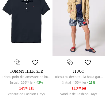
TOMMY HILFIGER
HUGO
Tricou polo din amestec de bumbac organic, Bleumarin
Tricou cu decolteu la baza gatului si imprimeu logo cu aspect in degrade, Albastru ultramarin/Maro camel
Initial:
266
99
lei
-
43%
Initial:
155
99
lei
-
23%
149
lei
119
lei
99
99
Vandut de Fashion Days
Vandut de Fashion Days