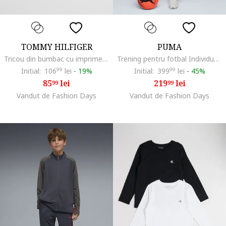
TOMMY HILFIGER
PUMA
Tricou din bumbac cu imprimeu logo, Albastru cobalt
Trening pentru fotbal IndividualLIGA, Negru/Gri inchis
Initial:
106
99
lei
-
19%
Initial:
399
99
lei
-
45%
85
lei
219
lei
99
99
Vandut de Fashion Days
Vandut de Fashion Days