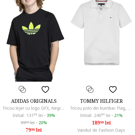
ADIDAS ORIGINALS
TOMMY HILFIGER
Tricou lejer cu logo GFX, Negru/Galben
Tricou polo din bumbac Flag, Alb
Initial:
131
99
lei
-
39%
Initial:
240
99
lei
-
21%
189
lei
99
lei
-
20%
99
99
79
lei
99
Vandut de Fashion Days