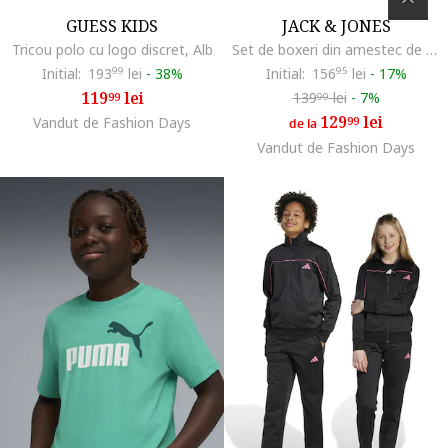
GUESS KIDS
JACK & JONES
Tricou polo cu logo discret, Alb
Set de boxeri din amestec de bumbac - 5 perechi, Multicolor
Initial:
193
99
lei
-
38%
Initial:
156
95
lei
-
17%
119
lei
139
lei
-
7%
99
99
129
lei
Vandut de Fashion Days
99
de la
Vandut de Fashion Days