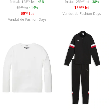
Initial:
128
99
lei
-
45%
Initial:
259
99
lei
-
38%
159
lei
81
lei
-
14%
99
99
69
lei
99
Vandut de Fashion Days
Vandut de Fashion Days