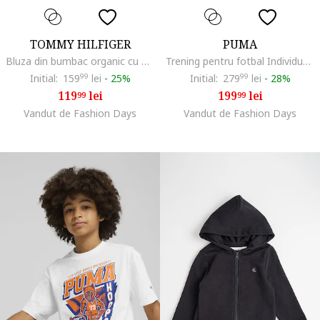
TOMMY HILFIGER
PUMA
Bluza din bumbac organic cu detaliu logo, Alb
Trening pentru fotbal Individual Rise, Negru
Initial:
159
99
lei
-
25%
Initial:
279
99
lei
-
28%
119
lei
199
lei
99
99
Vandut de Fashion Days
Vandut de Fashion Days