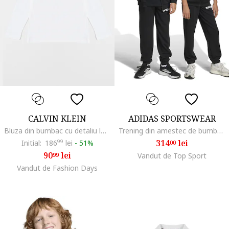
CALVIN KLEIN
ADIDAS SPORTSWEAR
Bluza din bumbac cu detaliu logo, Alb
Trening din amestec de bumbac cu imprimeu logo, Negru
314
lei
Initial:
186
99
lei
-
51%
00
90
lei
99
Vandut de Top Sport
Vandut de Fashion Days