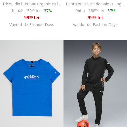
Tricou din bumbac organic cu logo, Negru
Pantaloni scurti de baie cu logo discret, Negru
Initial:
159
99
lei
-
37%
Initial:
158
99
lei
-
37%
99
lei
99
lei
99
99
Vandut de Fashion Days
Vandut de Fashion Days