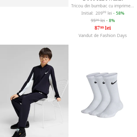
Tricou din bumbac cu imprimeu logo discret, Bleumarin
Initial:
209
99
lei
-
58%
95
lei
-
8%
99
87
lei
99
Vandut de Fashion Days