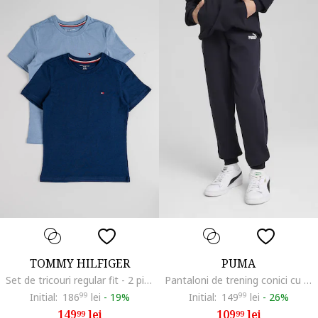
TOMMY HILFIGER
PUMA
Set de tricouri regular fit - 2 piese, Albastru
Pantaloni de trening conici cu buzunare laterale, Albastru ultramarin
Initial:
186
99
lei
-
19%
Initial:
149
99
lei
-
26%
149
lei
109
lei
99
99