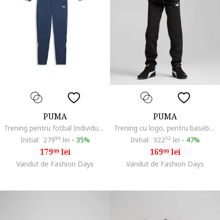
PUMA
PUMA
Trening pentru fotbal Individual Rise, Alb/Albastru inchis
Trening cu logo, pentru baseball, Negru/Alb optic
Initial:
279
99
lei
-
35%
Initial:
322
32
lei
-
47%
179
lei
169
lei
99
99
Vandut de Fashion Days
Vandut de Fashion Days