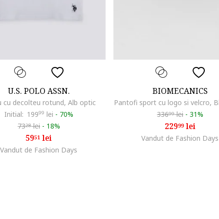
U.S. POLO ASSN.
BIOMECANICS
u cu decolteu rotund, Alb optic
Pantofi sport cu logo si velcro, 
Initial:
199
99
lei
-
70%
336
lei
-
31%
99
229
lei
73
lei
-
18%
99
28
59
lei
51
Vandut de Fashion Days
Vandut de Fashion Days