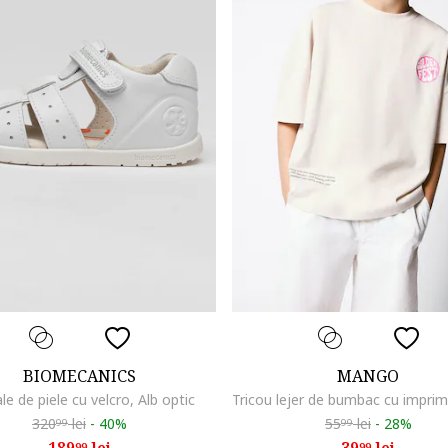
BIOMECANICS
MANGO
le de piele cu velcro, Alb optic
320
lei
-
40%
55
lei
-
28%
99
99
99
99