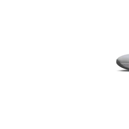
Acril
KOTON
Sustenabil
LC WAIKIKI
Levi's
Lotto
Lumberjack
Mango
Marc Jacobs
Marks & Spencer
Marvel
Mayoral
Naeve
NAME IT
Napapijri
New Era
Nike
O'Neill
Oral-B