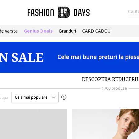
Cauta
de varsta
Genius Deals
Branduri
CARD CADOU
DESCOPERA REDUCERIL
1700 produse
Cele mai populare
 dupa