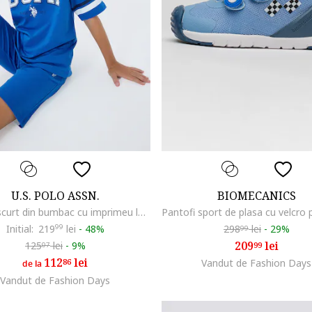
U.S. POLO ASSN.
BIOMECANICS
Trening scurt din bumbac cu imprimeu logo supradimensionat, Albastru royal
Initial:
219
99
lei
-
48%
298
lei
-
29%
99
209
lei
125
lei
-
9%
99
07
112
lei
86
Vandut de Fashion Days
de la
Vandut de Fashion Days