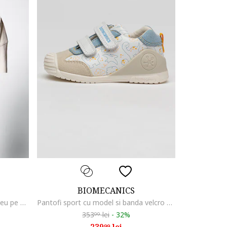
BIOMECANICS
Tricou lejer de bumbac cu imprimeu pe spate, Grej
Pantofi sport cu model si banda velcro dubla, Multicolor
353
lei
-
32%
99
99