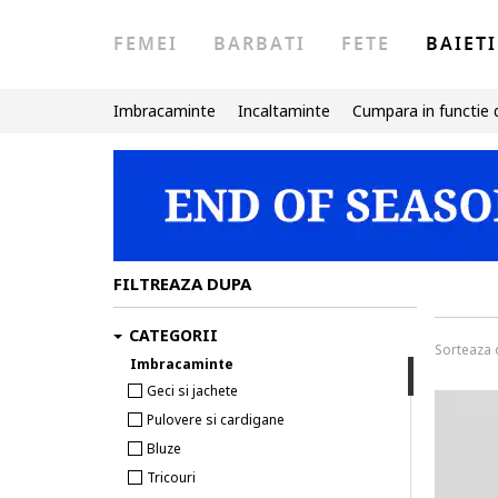
FEMEI
BARBATI
FETE
BAIETI
Imbracaminte
Incaltaminte
Cumpara in functie 
FILTREAZA DUPA
CATEGORII
Sorteaza
Imbracaminte
Geci si jachete
Pulovere si cardigane
Bluze
Tricouri