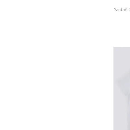
Original Marines
OVS
Pepe Jeans London
Philips Sonicare
Polaroid
Primigi
Puma
QUIKSILVER
Ray-Ban
Real Madrid
s.Oliver
Salomon
Sanetta
Schiesser
Skechers
Speedo
Sprayground