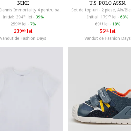
NIKE
U.S. POLO ASSN.
Pantofi Giannis Immortality 4 pentru baschet, Gri deschis
Set de top-uri - 2 piese, Alb/Bl
Initial:
394
99
lei
-
39%
Initial:
179
99
lei
-
68%
259
lei
-
7%
69
lei
-
18%
99
61
239
lei
56
lei
99
53
Vandut de Fashion Days
Vandut de Fashion Days