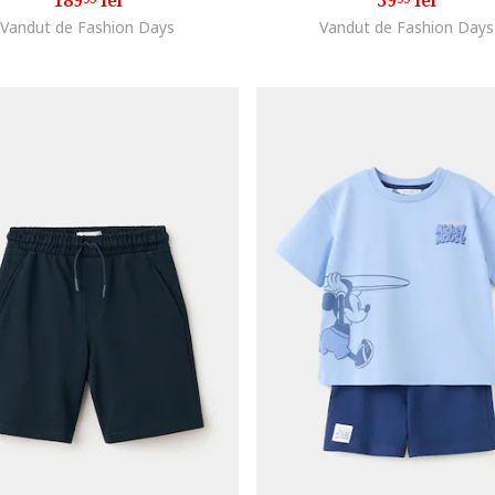
189
lei
39
lei
Vandut de Fashion Days
Vandut de Fashion Days