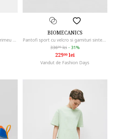
BIOMECANICS
Pijama scurta din bumbac cu imprimeu cu Mickey Mouse, Albastru lavanda/Bleumarin
Pantofi sport cu velcro si garnituri sintetice, Albastru inchis
336
lei
-
31%
99
229
lei
99
Vandut de Fashion Days