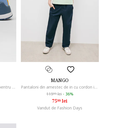
MANGO
Pantofi sport de plasa cu velcro pentru primii pasi, Albastru deschis
Pantaloni din amestec de in cu cordon in talie, Bleumarin
119
lei
-
36%
99
75
lei
99
Vandut de Fashion Days