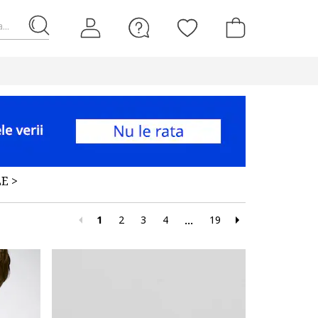
...
E >
1
2
3
4
19
...