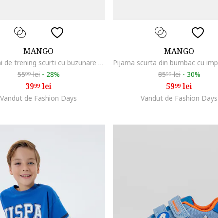
MANGO
MANGO
Pantaloni de trening scurti cu buzunare oblice, Bleumarin
55
lei
-
28%
85
lei
-
30%
99
99
39
lei
59
lei
99
99
Vandut de Fashion Days
Vandut de Fashion Days