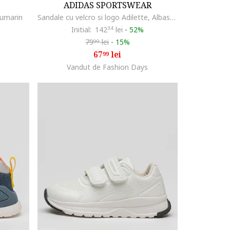
ADIDAS SPORTSWEAR
eumarin
Sandale cu velcro si logo Adilette, Albastru lavanda/Albastru glaciar
Initial:
142
34
lei
-
52%
79
lei
-
15%
99
67
lei
99
Vandut de Fashion Days